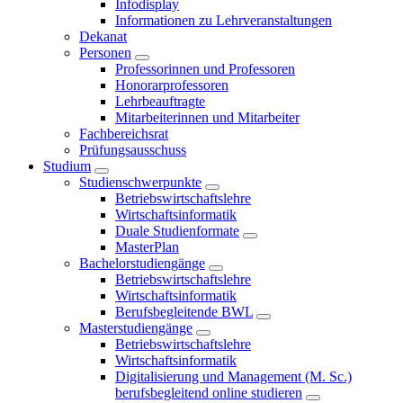
Infodisplay
Informationen zu Lehrveranstaltungen
Dekanat
Personen
Professorinnen und Professoren
Honorarprofessoren
Lehrbeauftragte
Mitarbeiterinnen und Mitarbeiter
Fachbereichsrat
Prüfungsausschuss
Studium
Studienschwerpunkte
Betriebswirtschaftslehre
Wirtschaftsinformatik
Duale Studienformate
MasterPlan
Bachelorstudiengänge
Betriebswirtschaftslehre
Wirtschaftsinformatik
Berufsbegleitende BWL
Masterstudiengänge
Betriebswirtschaftslehre
Wirtschaftsinformatik
Digitalisierung und Management (M. Sc.)
berufsbegleitend online studieren