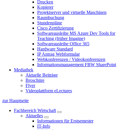
Drucken
Kopierer
Projektserver und virtuelle Maschinen
Raumbuchung
Stundenpläne
Cisco Zertifizierung
Softwareausleihe MS Azure Dev Tools for
Teaching (früher Imagine)
Softwareausleihe Office 365
Hardware Standard
IP Antrag Webformular
Webkonferenzen / Videokonferenzen
Informationsmanagement FBW SharePoint
Mediathek
Aktuelle Beiträge
Broschüre
Flyer
Videoplattform eLectures
zur Hauptseite
Fachbereich Wirtschaft
Aktuelles
Informationen für Erstsemester
IT-Info