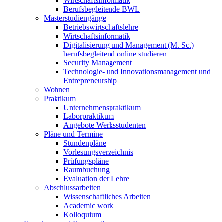
Wirtschaftsinformatik
Berufsbegleitende BWL
Masterstudiengänge
Betriebswirtschaftslehre
Wirtschaftsinformatik
Digitalisierung und Management (M. Sc.)
berufsbegleitend online studieren
Security Management
Technologie- und Innovationsmanagement und
Entrepreneurship
Wohnen
Praktikum
Unternehmenspraktikum
Laborpraktikum
Angebote Werksstudenten
Pläne und Termine
Stundenpläne
Vorlesungsverzeichnis
Prüfungspläne
Raumbuchung
Evaluation der Lehre
Abschlussarbeiten
Wissenschaftliches Arbeiten
Academic work
Kolloquium