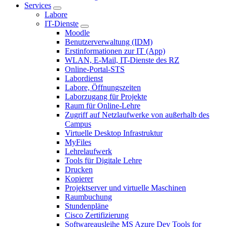
Services
Labore
IT-Dienste
Moodle
Benutzerverwaltung (IDM)
Erstinformationen zur IT (App)
WLAN, E-Mail, IT-Dienste des RZ
Online-Portal-STS
Labordienst
Labore, Öffnungszeiten
Laborzugang für Projekte
Raum für Online-Lehre
Zugriff auf Netzlaufwerke von außerhalb des
Campus
Virtuelle Desktop Infrastruktur
MyFiles
Lehrelaufwerk
Tools für Digitale Lehre
Drucken
Kopierer
Projektserver und virtuelle Maschinen
Raumbuchung
Stundenpläne
Cisco Zertifizierung
Softwareausleihe MS Azure Dev Tools for