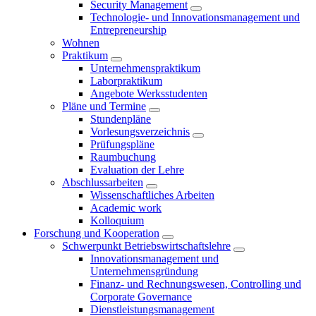
Security Management
Technologie- und Innovationsmanagement und
Entrepreneurship
Wohnen
Praktikum
Unternehmenspraktikum
Laborpraktikum
Angebote Werksstudenten
Pläne und Termine
Stundenpläne
Vorlesungsverzeichnis
Prüfungspläne
Raumbuchung
Evaluation der Lehre
Abschlussarbeiten
Wissenschaftliches Arbeiten
Academic work
Kolloquium
Forschung und Kooperation
Schwerpunkt Betriebswirtschaftslehre
Innovationsmanagement und
Unternehmensgründung
Finanz- und Rechnungswesen, Controlling und
Corporate Governance
Dienstleistungsmanagement