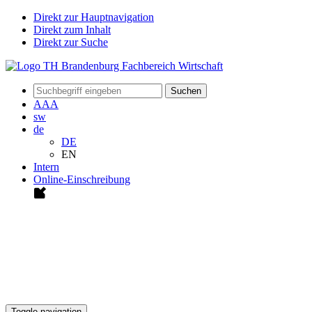
Direkt zur Hauptnavigation
Direkt zum Inhalt
Direkt zur Suche
Suchen
A
A
A
sw
de
DE
EN
Intern
Online-Einschreibung
Toggle navigation