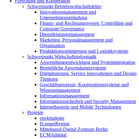
Forschung und Kooperation
Schwerpunkt Betriebswirtschaftslehre
Innovationsmanagement und
Unternehmensgründung
Finanz- und Rechnungswesen, Controlling und
Corporate Governance
Dienstleistungsmanagement
Marketing, Personalmanagement und
Organisation
Produktionsoptimierung und Logistiksysteme
Schwerpunkt Wirtschaftsinformatik
Anwendungsentwicklung und Systemintegration
Betriebliche Anwendungssysteme
Digitalisierung, Service Innovationen und Design
Thinking
Geschäftsprozesse, Kooperationssysteme und
Wissensmanagement
Informationsmanagement
Informationssicherheit und Security Management
Internetbasierte und Mobile Technologien
Projekte
erp4students
D.smartRegion
Mittelstand-Digital Zentrum Berlin
ECMAdigital