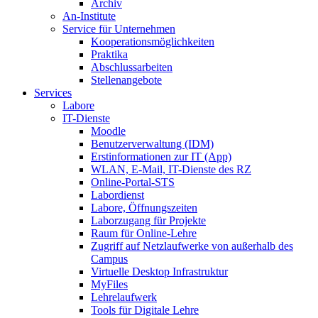
Archiv
An-Institute
Service für Unternehmen
Kooperationsmöglichkeiten
Praktika
Abschlussarbeiten
Stellenangebote
Services
Labore
IT-Dienste
Moodle
Benutzerverwaltung (IDM)
Erstinformationen zur IT (App)
WLAN, E-Mail, IT-Dienste des RZ
Online-Portal-STS
Labordienst
Labore, Öffnungszeiten
Laborzugang für Projekte
Raum für Online-Lehre
Zugriff auf Netzlaufwerke von außerhalb des
Campus
Virtuelle Desktop Infrastruktur
MyFiles
Lehrelaufwerk
Tools für Digitale Lehre