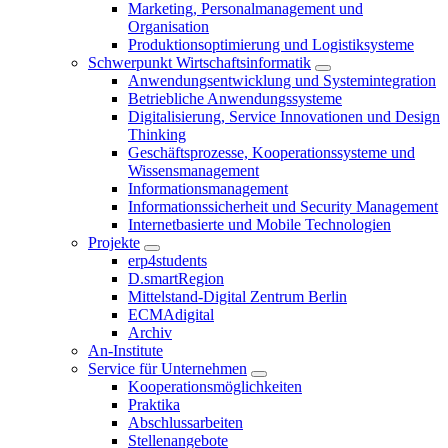
Marketing, Personalmanagement und
Organisation
Produktionsoptimierung und Logistiksysteme
Schwerpunkt Wirtschaftsinformatik
Anwendungsentwicklung und Systemintegration
Betriebliche Anwendungssysteme
Digitalisierung, Service Innovationen und Design
Thinking
Geschäftsprozesse, Kooperationssysteme und
Wissensmanagement
Informationsmanagement
Informationssicherheit und Security Management
Internetbasierte und Mobile Technologien
Projekte
erp4students
D.smartRegion
Mittelstand-Digital Zentrum Berlin
ECMAdigital
Archiv
An-Institute
Service für Unternehmen
Kooperationsmöglichkeiten
Praktika
Abschlussarbeiten
Stellenangebote