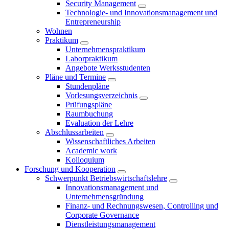
Security Management
Technologie- und Innovationsmanagement und
Entrepreneurship
Wohnen
Praktikum
Unternehmenspraktikum
Laborpraktikum
Angebote Werksstudenten
Pläne und Termine
Stundenpläne
Vorlesungsverzeichnis
Prüfungspläne
Raumbuchung
Evaluation der Lehre
Abschlussarbeiten
Wissenschaftliches Arbeiten
Academic work
Kolloquium
Forschung und Kooperation
Schwerpunkt Betriebswirtschaftslehre
Innovationsmanagement und
Unternehmensgründung
Finanz- und Rechnungswesen, Controlling und
Corporate Governance
Dienstleistungsmanagement