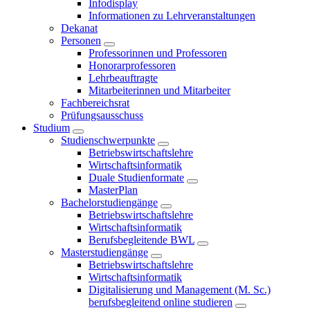
Infodisplay
Informationen zu Lehrveranstaltungen
Dekanat
Personen
Professorinnen und Professoren
Honorarprofessoren
Lehrbeauftragte
Mitarbeiterinnen und Mitarbeiter
Fachbereichsrat
Prüfungsausschuss
Studium
Studienschwerpunkte
Betriebswirtschaftslehre
Wirtschaftsinformatik
Duale Studienformate
MasterPlan
Bachelorstudiengänge
Betriebswirtschaftslehre
Wirtschaftsinformatik
Berufsbegleitende BWL
Masterstudiengänge
Betriebswirtschaftslehre
Wirtschaftsinformatik
Digitalisierung und Management (M. Sc.)
berufsbegleitend online studieren