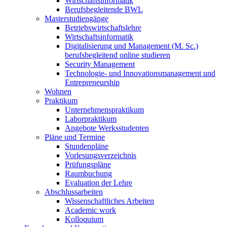
Wirtschaftsinformatik
Berufsbegleitende BWL
Masterstudiengänge
Betriebswirtschaftslehre
Wirtschaftsinformatik
Digitalisierung und Management (M. Sc.)
berufsbegleitend online studieren
Security Management
Technologie- und Innovationsmanagement und
Entrepreneurship
Wohnen
Praktikum
Unternehmenspraktikum
Laborpraktikum
Angebote Werksstudenten
Pläne und Termine
Stundenpläne
Vorlesungsverzeichnis
Prüfungspläne
Raumbuchung
Evaluation der Lehre
Abschlussarbeiten
Wissenschaftliches Arbeiten
Academic work
Kolloquium