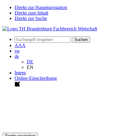
Direkt zur Hauptnavigation
Direkt zum Inhalt
Direkt zur Suche
Suchen
A
A
A
sw
de
DE
EN
Intern
Online-Einschreibung
Toggle navigation