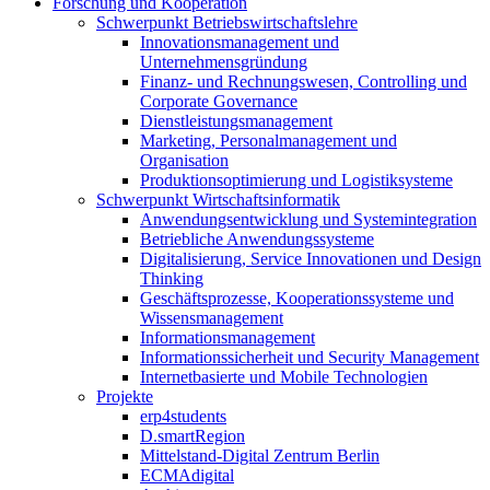
Forschung und Kooperation
Schwerpunkt Betriebswirtschaftslehre
Innovationsmanagement und
Unternehmensgründung
Finanz- und Rechnungswesen, Controlling und
Corporate Governance
Dienstleistungsmanagement
Marketing, Personalmanagement und
Organisation
Produktionsoptimierung und Logistiksysteme
Schwerpunkt Wirtschaftsinformatik
Anwendungsentwicklung und Systemintegration
Betriebliche Anwendungssysteme
Digitalisierung, Service Innovationen und Design
Thinking
Geschäftsprozesse, Kooperationssysteme und
Wissensmanagement
Informationsmanagement
Informationssicherheit und Security Management
Internetbasierte und Mobile Technologien
Projekte
erp4students
D.smartRegion
Mittelstand-Digital Zentrum Berlin
ECMAdigital