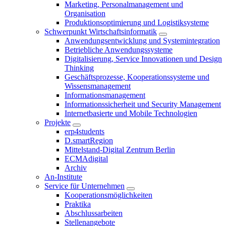
Marketing, Personalmanagement und
Organisation
Produktionsoptimierung und Logistiksysteme
Schwerpunkt Wirtschaftsinformatik
Anwendungsentwicklung und Systemintegration
Betriebliche Anwendungssysteme
Digitalisierung, Service Innovationen und Design
Thinking
Geschäftsprozesse, Kooperationssysteme und
Wissensmanagement
Informationsmanagement
Informationssicherheit und Security Management
Internetbasierte und Mobile Technologien
Projekte
erp4students
D.smartRegion
Mittelstand-Digital Zentrum Berlin
ECMAdigital
Archiv
An-Institute
Service für Unternehmen
Kooperationsmöglichkeiten
Praktika
Abschlussarbeiten
Stellenangebote