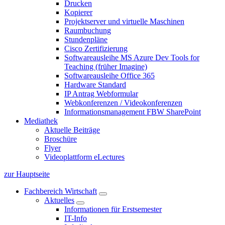
Drucken
Kopierer
Projektserver und virtuelle Maschinen
Raumbuchung
Stundenpläne
Cisco Zertifizierung
Softwareausleihe MS Azure Dev Tools for
Teaching (früher Imagine)
Softwareausleihe Office 365
Hardware Standard
IP Antrag Webformular
Webkonferenzen / Videokonferenzen
Informationsmanagement FBW SharePoint
Mediathek
Aktuelle Beiträge
Broschüre
Flyer
Videoplattform eLectures
zur Hauptseite
Fachbereich Wirtschaft
Aktuelles
Informationen für Erstsemester
IT-Info