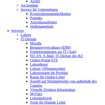
Archiv
An-Institute
Service für Unternehmen
Kooperationsmöglichkeiten
Praktika
Abschlussarbeiten
Stellenangebote
Services
Labore
IT-Dienste
Moodle
Benutzerverwaltung (IDM)
Erstinformationen zur IT (App)
WLAN, E-Mail, IT-Dienste des RZ
Online-Portal-STS
Labordienst
Labore, Öffnungszeiten
Laborzugang für Projekte
Raum für Online-Lehre
Zugriff auf Netzlaufwerke von außerhalb des
Campus
Virtuelle Desktop Infrastruktur
MyFiles
Lehrelaufwerk
Tools für Digitale Lehre