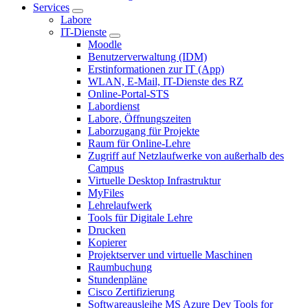
Services
Labore
IT-Dienste
Moodle
Benutzerverwaltung (IDM)
Erstinformationen zur IT (App)
WLAN, E-Mail, IT-Dienste des RZ
Online-Portal-STS
Labordienst
Labore, Öffnungszeiten
Laborzugang für Projekte
Raum für Online-Lehre
Zugriff auf Netzlaufwerke von außerhalb des
Campus
Virtuelle Desktop Infrastruktur
MyFiles
Lehrelaufwerk
Tools für Digitale Lehre
Drucken
Kopierer
Projektserver und virtuelle Maschinen
Raumbuchung
Stundenpläne
Cisco Zertifizierung
Softwareausleihe MS Azure Dev Tools for