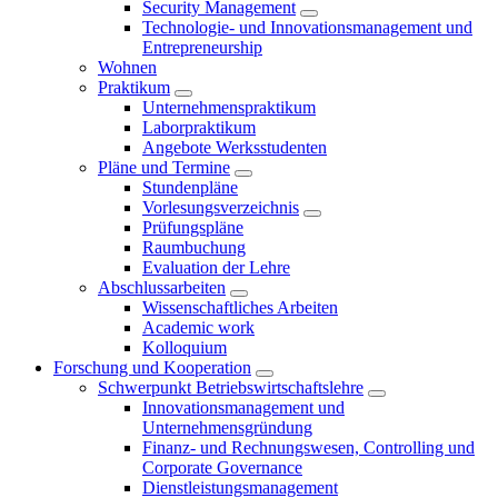
Security Management
Technologie- und Innovationsmanagement und
Entrepreneurship
Wohnen
Praktikum
Unternehmenspraktikum
Laborpraktikum
Angebote Werksstudenten
Pläne und Termine
Stundenpläne
Vorlesungsverzeichnis
Prüfungspläne
Raumbuchung
Evaluation der Lehre
Abschlussarbeiten
Wissenschaftliches Arbeiten
Academic work
Kolloquium
Forschung und Kooperation
Schwerpunkt Betriebswirtschaftslehre
Innovationsmanagement und
Unternehmensgründung
Finanz- und Rechnungswesen, Controlling und
Corporate Governance
Dienstleistungsmanagement