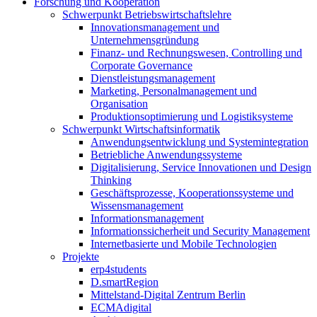
Forschung und Kooperation
Schwerpunkt Betriebswirtschaftslehre
Innovationsmanagement und
Unternehmensgründung
Finanz- und Rechnungswesen, Controlling und
Corporate Governance
Dienstleistungsmanagement
Marketing, Personalmanagement und
Organisation
Produktionsoptimierung und Logistiksysteme
Schwerpunkt Wirtschaftsinformatik
Anwendungsentwicklung und Systemintegration
Betriebliche Anwendungssysteme
Digitalisierung, Service Innovationen und Design
Thinking
Geschäftsprozesse, Kooperationssysteme und
Wissensmanagement
Informationsmanagement
Informationssicherheit und Security Management
Internetbasierte und Mobile Technologien
Projekte
erp4students
D.smartRegion
Mittelstand-Digital Zentrum Berlin
ECMAdigital