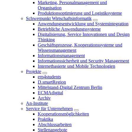
Marketing, Personalmanagement und
Organisation
Produktionsoptimierung und Logistiksysteme
Schwerpunkt Wirtschaftsinformatik
Anwendungsentwicklung und Systemintegration
Betriebliche Anwendungssysteme
Digitalisierung, Service Innovationen und Design
Thinking
Geschäftsprozesse, Kooperationssysteme und
Wissensmanagement
Informationsmanagement
Informationssicherheit und Security Management
Internetbasierte und Mobile Technologien
Projekte
erp4students
D.smartRegion
Mittelstand-Digital Zentrum Berlin
ECMAdigital
Archiv
An-Institute
Service für Unternehmen
Kooperationsmöglichkeiten
Praktika
Abschlussarbeiten
Stellenangebote