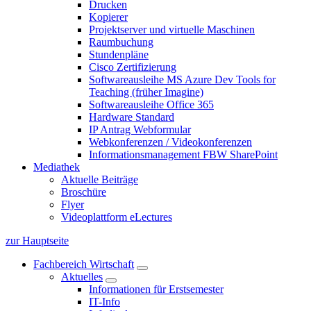
Drucken
Kopierer
Projektserver und virtuelle Maschinen
Raumbuchung
Stundenpläne
Cisco Zertifizierung
Softwareausleihe MS Azure Dev Tools for
Teaching (früher Imagine)
Softwareausleihe Office 365
Hardware Standard
IP Antrag Webformular
Webkonferenzen / Videokonferenzen
Informationsmanagement FBW SharePoint
Mediathek
Aktuelle Beiträge
Broschüre
Flyer
Videoplattform eLectures
zur Hauptseite
Fachbereich Wirtschaft
Aktuelles
Informationen für Erstsemester
IT-Info