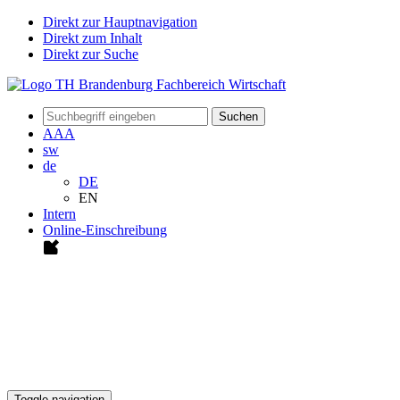
Direkt zur Hauptnavigation
Direkt zum Inhalt
Direkt zur Suche
Suchen
A
A
A
sw
de
DE
EN
Intern
Online-Einschreibung
Toggle navigation