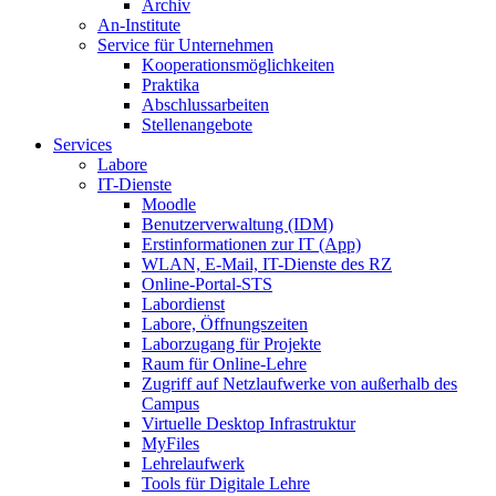
Archiv
An-Institute
Service für Unternehmen
Kooperationsmöglichkeiten
Praktika
Abschlussarbeiten
Stellenangebote
Services
Labore
IT-Dienste
Moodle
Benutzerverwaltung (IDM)
Erstinformationen zur IT (App)
WLAN, E-Mail, IT-Dienste des RZ
Online-Portal-STS
Labordienst
Labore, Öffnungszeiten
Laborzugang für Projekte
Raum für Online-Lehre
Zugriff auf Netzlaufwerke von außerhalb des
Campus
Virtuelle Desktop Infrastruktur
MyFiles
Lehrelaufwerk
Tools für Digitale Lehre