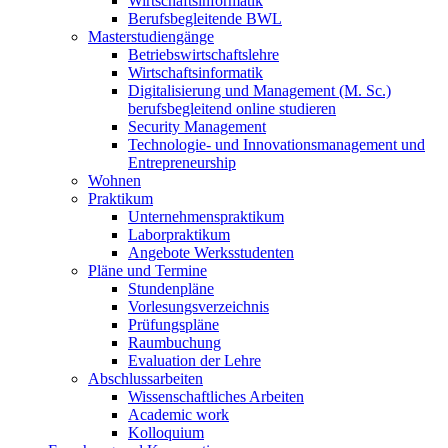
Wirtschaftsinformatik
Berufsbegleitende BWL
Masterstudiengänge
Betriebswirtschaftslehre
Wirtschaftsinformatik
Digitalisierung und Management (M. Sc.)
berufsbegleitend online studieren
Security Management
Technologie- und Innovationsmanagement und
Entrepreneurship
Wohnen
Praktikum
Unternehmenspraktikum
Laborpraktikum
Angebote Werksstudenten
Pläne und Termine
Stundenpläne
Vorlesungsverzeichnis
Prüfungspläne
Raumbuchung
Evaluation der Lehre
Abschlussarbeiten
Wissenschaftliches Arbeiten
Academic work
Kolloquium