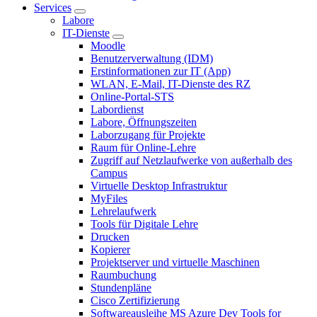
Services
Labore
IT-Dienste
Moodle
Benutzerverwaltung (IDM)
Erstinformationen zur IT (App)
WLAN, E-Mail, IT-Dienste des RZ
Online-Portal-STS
Labordienst
Labore, Öffnungszeiten
Laborzugang für Projekte
Raum für Online-Lehre
Zugriff auf Netzlaufwerke von außerhalb des
Campus
Virtuelle Desktop Infrastruktur
MyFiles
Lehrelaufwerk
Tools für Digitale Lehre
Drucken
Kopierer
Projektserver und virtuelle Maschinen
Raumbuchung
Stundenpläne
Cisco Zertifizierung
Softwareausleihe MS Azure Dev Tools for