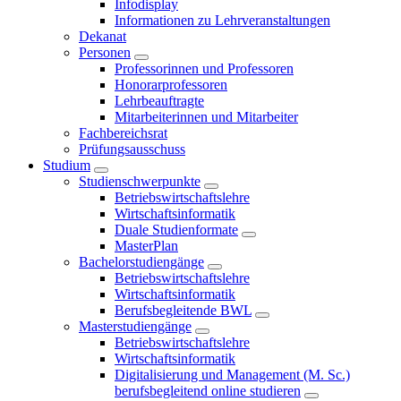
Infodisplay
Informationen zu Lehrveranstaltungen
Dekanat
Personen
Professorinnen und Professoren
Honorarprofessoren
Lehrbeauftragte
Mitarbeiterinnen und Mitarbeiter
Fachbereichsrat
Prüfungsausschuss
Studium
Studienschwerpunkte
Betriebswirtschaftslehre
Wirtschaftsinformatik
Duale Studienformate
MasterPlan
Bachelorstudiengänge
Betriebswirtschaftslehre
Wirtschaftsinformatik
Berufsbegleitende BWL
Masterstudiengänge
Betriebswirtschaftslehre
Wirtschaftsinformatik
Digitalisierung und Management (M. Sc.)
berufsbegleitend online studieren