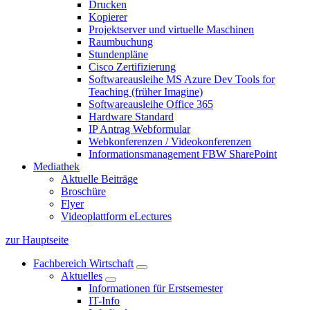
Drucken
Kopierer
Projektserver und virtuelle Maschinen
Raumbuchung
Stundenpläne
Cisco Zertifizierung
Softwareausleihe MS Azure Dev Tools for
Teaching (früher Imagine)
Softwareausleihe Office 365
Hardware Standard
IP Antrag Webformular
Webkonferenzen / Videokonferenzen
Informationsmanagement FBW SharePoint
Mediathek
Aktuelle Beiträge
Broschüre
Flyer
Videoplattform eLectures
zur Hauptseite
Fachbereich Wirtschaft
Aktuelles
Informationen für Erstsemester
IT-Info