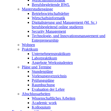
Wirtschaftsinformatik
Berufsbegleitende BWL
Masterstudiengänge
Betriebswirtschaftslehre
Wirtschaftsinformatik
Digitalisierung und Management (M. Sc.)
berufsbegleitend online studieren
Security Management
Technologie- und Innovationsmanagement und
Entrepreneurship
Wohnen
Praktikum
Unternehmenspraktikum
Laborpraktikum
Angebote Werksstudenten
Pläne und Termine
Stundenpläne
Vorlesungsverzeichnis
Prüfungspläne
Raumbuchung
Evaluation der Lehre
Abschlussarbeiten
Wissenschaftliches Arbeiten
Academic work
Kolloquium