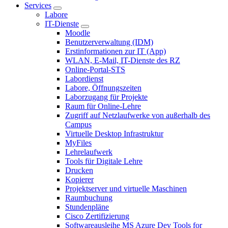
Services
Labore
IT-Dienste
Moodle
Benutzerverwaltung (IDM)
Erstinformationen zur IT (App)
WLAN, E-Mail, IT-Dienste des RZ
Online-Portal-STS
Labordienst
Labore, Öffnungszeiten
Laborzugang für Projekte
Raum für Online-Lehre
Zugriff auf Netzlaufwerke von außerhalb des
Campus
Virtuelle Desktop Infrastruktur
MyFiles
Lehrelaufwerk
Tools für Digitale Lehre
Drucken
Kopierer
Projektserver und virtuelle Maschinen
Raumbuchung
Stundenpläne
Cisco Zertifizierung
Softwareausleihe MS Azure Dev Tools for