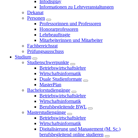
Infodisplay
Informationen zu Lehrveranstaltungen
Dekanat
Personen
Professorinnen und Professoren
Honorarprofessoren
Lehrbeauftragte
Mitarbeiterinnen und Mitarbeiter
Fachbereichsrat
Prüfungsausschuss
Studium
Studienschwerpunkte
Betriebswirtschaftslehre
Wirtschaftsinformatik
Duale Studienformate
MasterPlan
Bachelorstudiengänge
Betriebswirtschaftslehre
Wirtschaftsinformatik
Berufsbegleitende BWL
Masterstudiengänge
Betriebswirtschaftslehre
Wirtschaftsinformatik
Digitalisierung und Management (M. Sc.)
berufsbegleitend online studieren