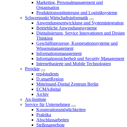
Marketing, Personalmanagement und
Organisation
Produktionsoptimierung und Logistiksysteme
Schwerpunkt Wirtschaftsinformatik
Anwendungsentwicklung und Systemintegration
Betriebliche Anwendungssysteme
Digitalisierung, Service Innovationen und Design
Thinking
Geschäftsprozesse, Kooperationssysteme und
Wissensmanagement
Informationsmanagement
Informationssicherheit und Security Management
Internetbasierte und Mobile Technologien
Projekte
erp4students
D.smartRegion
Mittelstand-Digital Zentrum Berlin
ECMAdigital
Archiv
An-Institute
Service für Unternehmen
Kooperationsmöglichkeiten
Praktika
Abschlussarbeiten
Stellenangebote