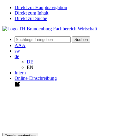
Direkt zur Hauptnavigation
Direkt zum Inhalt
Direkt zur Suche
Suchen
A
A
A
sw
de
DE
EN
Intern
Online-Einschreibung
Toggle navigation