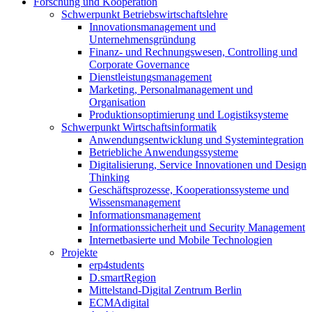
Forschung und Kooperation
Schwerpunkt Betriebswirtschaftslehre
Innovationsmanagement und
Unternehmensgründung
Finanz- und Rechnungswesen, Controlling und
Corporate Governance
Dienstleistungsmanagement
Marketing, Personalmanagement und
Organisation
Produktionsoptimierung und Logistiksysteme
Schwerpunkt Wirtschaftsinformatik
Anwendungsentwicklung und Systemintegration
Betriebliche Anwendungssysteme
Digitalisierung, Service Innovationen und Design
Thinking
Geschäftsprozesse, Kooperationssysteme und
Wissensmanagement
Informationsmanagement
Informationssicherheit und Security Management
Internetbasierte und Mobile Technologien
Projekte
erp4students
D.smartRegion
Mittelstand-Digital Zentrum Berlin
ECMAdigital