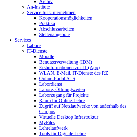
Archiv
An-Institute
Service für Unternehmen
Kooperationsmöglichkeiten
Praktika
Abschlussarbeiten
Stellenangebote
Services
Labore
IT-Dienste
Moodle
Benutzerverwaltung (IDM)
Erstinformationen zur IT (App)
WLAN, E-Mail, IT-Dienste des RZ
Online-Portal-STS
Labordienst
Labore, Öffnungszeiten
Laborzugang für Projekte
Raum für Online-Lehre
Zugriff auf Netzlaufwerke von außerhalb des
Campus
Virtuelle Desktop Infrastruktur
MyFiles
Lehrelaufwerk
Tools für Digitale Lehre