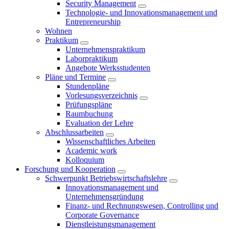
Security Management
Technologie- und Innovationsmanagement und
Entrepreneurship
Wohnen
Praktikum
Unternehmenspraktikum
Laborpraktikum
Angebote Werksstudenten
Pläne und Termine
Stundenpläne
Vorlesungsverzeichnis
Prüfungspläne
Raumbuchung
Evaluation der Lehre
Abschlussarbeiten
Wissenschaftliches Arbeiten
Academic work
Kolloquium
Forschung und Kooperation
Schwerpunkt Betriebswirtschaftslehre
Innovationsmanagement und
Unternehmensgründung
Finanz- und Rechnungswesen, Controlling und
Corporate Governance
Dienstleistungsmanagement