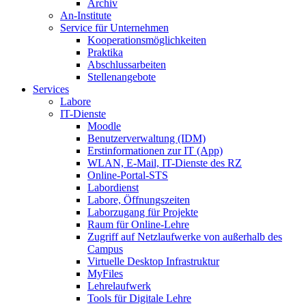
Archiv
An-Institute
Service für Unternehmen
Kooperationsmöglichkeiten
Praktika
Abschlussarbeiten
Stellenangebote
Services
Labore
IT-Dienste
Moodle
Benutzerverwaltung (IDM)
Erstinformationen zur IT (App)
WLAN, E-Mail, IT-Dienste des RZ
Online-Portal-STS
Labordienst
Labore, Öffnungszeiten
Laborzugang für Projekte
Raum für Online-Lehre
Zugriff auf Netzlaufwerke von außerhalb des
Campus
Virtuelle Desktop Infrastruktur
MyFiles
Lehrelaufwerk
Tools für Digitale Lehre