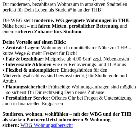
Dir modernen, bezahlbaren Wohnraum in attraktiven Stadtteilen –
perfekt für Dein Leben als Student*in an der THB!
Die WBG stellt
moderne, WG-geeignete Wohnungen in THB-
Nähe
bereit – mit
fairen Mieten, persönlicher Betreuung
und
einem
sicheren Zuhause fürs Studium
.
Deine Vorteile auf einen Blick:
•
Zentrale Lagen:
Wohnungen in unmittelbarer Nähe zur THB –
kurze Wege & mehr Freizeit für Dich!
•
Fair & bezahlbar:
Mietpreise ab 4,90 €/m² zzgl. Nebenkosten
•
Interessante Aktionen
wie der Renovierungs- und IT-Bonus
•
Flexibel & unkompliziert:
Einstiegshürden für den
Mietvertragsabschluss sind bewusst niedrig für Studierende und
Azubis
•
Planungssicherheit:
Frühzeitige Wohnungsanfragen sind möglich
– so sicherst Du Dir rechtzeitig Dein neues Zuhause
•
Persönlicher Service:
Offenes Ohr bei Fragen & Unterstützung
auch in finanziellen Engpässen
Studieren, wohnen, wohlfühlen – mit der WBG und der THB
als starken Partnern!
Jetzt informieren & Wohnung
sichern:
WBG-Wohnungsübersicht