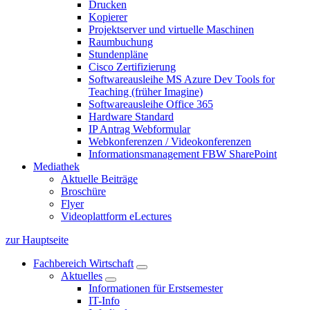
Drucken
Kopierer
Projektserver und virtuelle Maschinen
Raumbuchung
Stundenpläne
Cisco Zertifizierung
Softwareausleihe MS Azure Dev Tools for
Teaching (früher Imagine)
Softwareausleihe Office 365
Hardware Standard
IP Antrag Webformular
Webkonferenzen / Videokonferenzen
Informationsmanagement FBW SharePoint
Mediathek
Aktuelle Beiträge
Broschüre
Flyer
Videoplattform eLectures
zur Hauptseite
Fachbereich Wirtschaft
Aktuelles
Informationen für Erstsemester
IT-Info