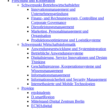
Forschung und Kooperation
Schwerpunkt Betriebswirtschaftslehre
Innovationsmanagement und
Unternehmensgründung
Finanz- und Rechnungswesen, Controlling und
Corporate Governance
Dienstleistungsmanagement
Marketing, Personalmanagement und
Organisation
Produktionsoptimierung und Logistiksysteme
Schwerpunkt Wirtschaftsinformatik
Anwendungsentwicklung und Systemintegration
Betriebliche Anwendungssysteme
Digitalisierung, Service Innovationen und Design
Thinking
Geschäftsprozesse, Kooperationssysteme und
Wissensmanagement
Informationsmanagement
Informationssicherheit und Security Management
Internetbasierte und Mobile Technologien
Projekte
erp4students
D.smartRegion
Mittelstand-Digital Zentrum Berlin
ECMAdigital