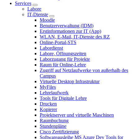
Services
Labore
IT-Dienste
Moodle
Benutzerverwaltung (IDM)
Erstinformationen zur IT (App)
WLAN, E-Mail, IT-Dienste des RZ
Online-Portal-STS
Labordienst
Labore, Öffnungszeiten
Laborzugang für Projekte
Raum für Online-Lehre
Zugriff auf Netzlaufwerke von außerhalb des
Campus
Virtuelle Desktop Infrastruktur
MyFiles
Lehrelaufwerk
Tools für Digitale Lehre
Drucken
Kopierer
Projektserver und virtuelle Maschinen
Raumbuchung
Stundenpläne
Cisco Zertifizierung
Softwareausleihe MS Azure Dev Tools for