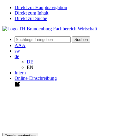
Direkt zur Hauptnavigation
Direkt zum Inhalt
Direkt zur Suche
Suchen
A
A
A
sw
de
DE
EN
Intern
Online-Einschreibung
Toggle navigation