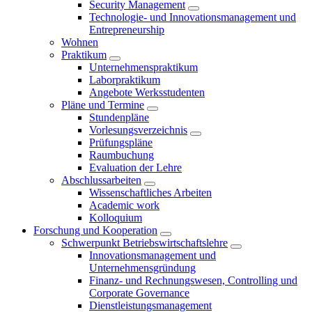
Security Management
Technologie- und Innovationsmanagement und
Entrepreneurship
Wohnen
Praktikum
Unternehmenspraktikum
Laborpraktikum
Angebote Werksstudenten
Pläne und Termine
Stundenpläne
Vorlesungsverzeichnis
Prüfungspläne
Raumbuchung
Evaluation der Lehre
Abschlussarbeiten
Wissenschaftliches Arbeiten
Academic work
Kolloquium
Forschung und Kooperation
Schwerpunkt Betriebswirtschaftslehre
Innovationsmanagement und
Unternehmensgründung
Finanz- und Rechnungswesen, Controlling und
Corporate Governance
Dienstleistungsmanagement