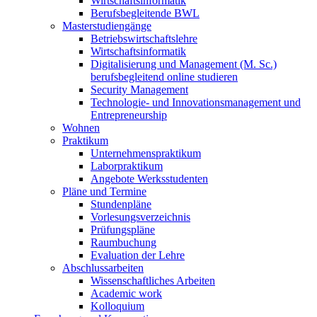
Wirtschaftsinformatik
Berufsbegleitende BWL
Masterstudiengänge
Betriebswirtschaftslehre
Wirtschaftsinformatik
Digitalisierung und Management (M. Sc.)
berufsbegleitend online studieren
Security Management
Technologie- und Innovationsmanagement und
Entrepreneurship
Wohnen
Praktikum
Unternehmenspraktikum
Laborpraktikum
Angebote Werksstudenten
Pläne und Termine
Stundenpläne
Vorlesungsverzeichnis
Prüfungspläne
Raumbuchung
Evaluation der Lehre
Abschlussarbeiten
Wissenschaftliches Arbeiten
Academic work
Kolloquium