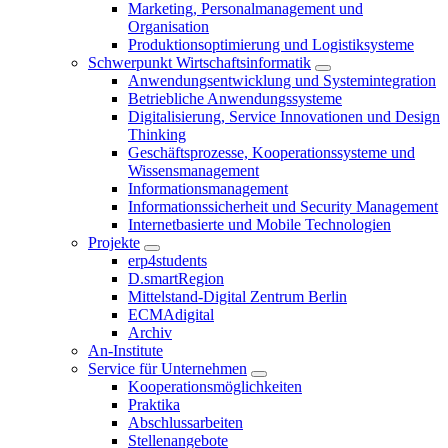
Marketing, Personalmanagement und
Organisation
Produktionsoptimierung und Logistiksysteme
Schwerpunkt Wirtschaftsinformatik
Anwendungsentwicklung und Systemintegration
Betriebliche Anwendungssysteme
Digitalisierung, Service Innovationen und Design
Thinking
Geschäftsprozesse, Kooperationssysteme und
Wissensmanagement
Informationsmanagement
Informationssicherheit und Security Management
Internetbasierte und Mobile Technologien
Projekte
erp4students
D.smartRegion
Mittelstand-Digital Zentrum Berlin
ECMAdigital
Archiv
An-Institute
Service für Unternehmen
Kooperationsmöglichkeiten
Praktika
Abschlussarbeiten
Stellenangebote