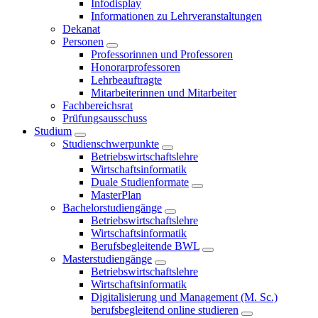
Infodisplay
Informationen zu Lehrveranstaltungen
Dekanat
Personen
Professorinnen und Professoren
Honorarprofessoren
Lehrbeauftragte
Mitarbeiterinnen und Mitarbeiter
Fachbereichsrat
Prüfungsausschuss
Studium
Studienschwerpunkte
Betriebswirtschaftslehre
Wirtschaftsinformatik
Duale Studienformate
MasterPlan
Bachelorstudiengänge
Betriebswirtschaftslehre
Wirtschaftsinformatik
Berufsbegleitende BWL
Masterstudiengänge
Betriebswirtschaftslehre
Wirtschaftsinformatik
Digitalisierung und Management (M. Sc.)
berufsbegleitend online studieren