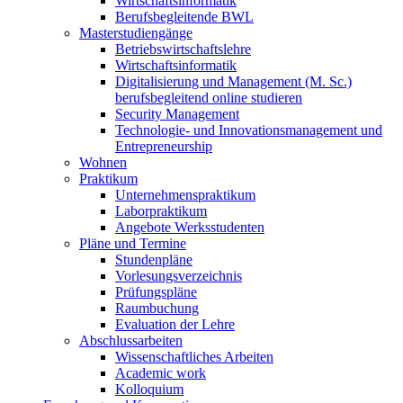
Wirtschaftsinformatik
Berufsbegleitende BWL
Masterstudiengänge
Betriebswirtschaftslehre
Wirtschaftsinformatik
Digitalisierung und Management (M. Sc.)
berufsbegleitend online studieren
Security Management
Technologie- und Innovationsmanagement und
Entrepreneurship
Wohnen
Praktikum
Unternehmenspraktikum
Laborpraktikum
Angebote Werksstudenten
Pläne und Termine
Stundenpläne
Vorlesungsverzeichnis
Prüfungspläne
Raumbuchung
Evaluation der Lehre
Abschlussarbeiten
Wissenschaftliches Arbeiten
Academic work
Kolloquium