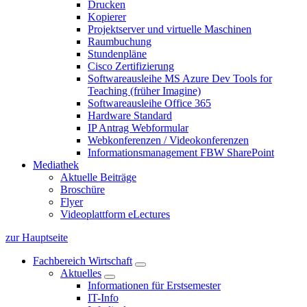
Drucken
Kopierer
Projektserver und virtuelle Maschinen
Raumbuchung
Stundenpläne
Cisco Zertifizierung
Softwareausleihe MS Azure Dev Tools for
Teaching (früher Imagine)
Softwareausleihe Office 365
Hardware Standard
IP Antrag Webformular
Webkonferenzen / Videokonferenzen
Informationsmanagement FBW SharePoint
Mediathek
Aktuelle Beiträge
Broschüre
Flyer
Videoplattform eLectures
zur Hauptseite
Fachbereich Wirtschaft
Aktuelles
Informationen für Erstsemester
IT-Info