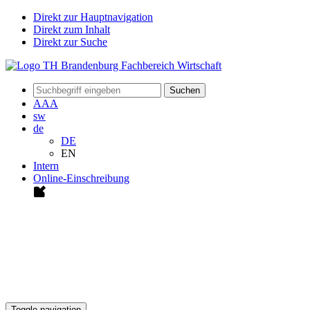
Direkt zur Hauptnavigation
Direkt zum Inhalt
Direkt zur Suche
Suchen
A
A
A
sw
de
DE
EN
Intern
Online-Einschreibung
Toggle navigation