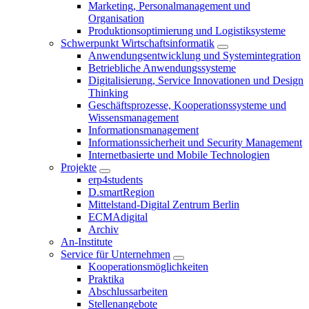
Marketing, Personalmanagement und
Organisation
Produktionsoptimierung und Logistiksysteme
Schwerpunkt Wirtschaftsinformatik
Anwendungsentwicklung und Systemintegration
Betriebliche Anwendungssysteme
Digitalisierung, Service Innovationen und Design
Thinking
Geschäftsprozesse, Kooperationssysteme und
Wissensmanagement
Informationsmanagement
Informationssicherheit und Security Management
Internetbasierte und Mobile Technologien
Projekte
erp4students
D.smartRegion
Mittelstand-Digital Zentrum Berlin
ECMAdigital
Archiv
An-Institute
Service für Unternehmen
Kooperationsmöglichkeiten
Praktika
Abschlussarbeiten
Stellenangebote