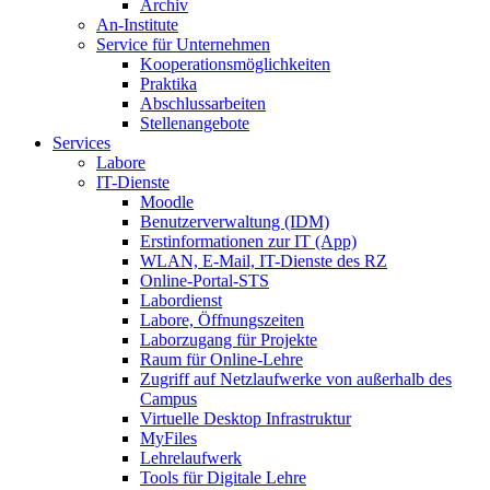
Archiv
An-Institute
Service für Unternehmen
Kooperationsmöglichkeiten
Praktika
Abschlussarbeiten
Stellenangebote
Services
Labore
IT-Dienste
Moodle
Benutzerverwaltung (IDM)
Erstinformationen zur IT (App)
WLAN, E-Mail, IT-Dienste des RZ
Online-Portal-STS
Labordienst
Labore, Öffnungszeiten
Laborzugang für Projekte
Raum für Online-Lehre
Zugriff auf Netzlaufwerke von außerhalb des
Campus
Virtuelle Desktop Infrastruktur
MyFiles
Lehrelaufwerk
Tools für Digitale Lehre