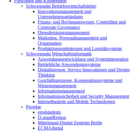
Forschung und Kooperation
Schwerpunkt Betriebswirtschaftslehre
Innovationsmanagement und
Unternehmensgründung
Finanz- und Rechnungswesen, Controlling und
Corporate Governance
Dienstleistungsmanagement
Marketing, Personalmanagement und
Organisation
Produktionsoptimierung und Logistiksysteme
Schwerpunkt Wirtschaftsinformatik
Anwendungsentwicklung und Systemintegration
Betriebliche Anwendungssysteme
Digitalisierung, Service Innovationen und Design
Thinking
Geschäftsprozesse, Kooperationssysteme und
Wissensmanagement
Informationsmanagement
Informationssicherheit und Security Management
Internetbasierte und Mobile Technologien
Projekte
erp4students
D.smartRegion
Mittelstand-Digital Zentrum Berlin
ECMAdigital