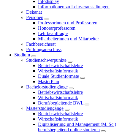
Infodisplay
Informationen zu Lehrveranstaltungen
Dekanat
Personen
Professorinnen und Professoren
Honorarprofessoren
Lehrbeauftragte
Mitarbeiterinnen und Mitarbeiter
Fachbereichsrat
Prüfungsausschuss
Studium
Studienschwerpunkte
Betriebswirtschaftslehre
Wirtschaftsinformatik
Duale Studienformate
MasterPlan
Bachelorstudiengänge
Betriebswirtschaftslehre
Wirtschaftsinformatik
Berufsbegleitende BWL
Masterstudiengänge
Betriebswirtschaftslehre
Wirtschaftsinformatik
Digitalisierung und Management (M. Sc.)
berufsbegleitend online studieren