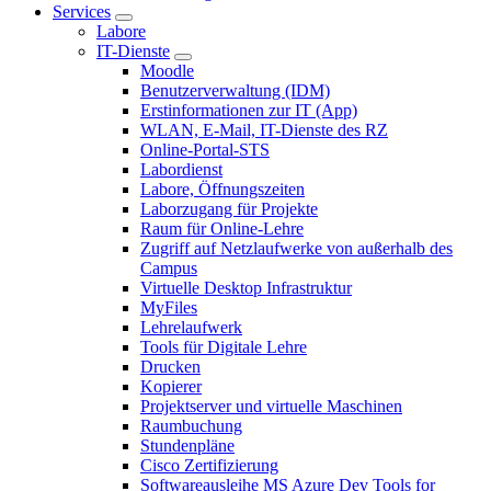
Services
Labore
IT-Dienste
Moodle
Benutzerverwaltung (IDM)
Erstinformationen zur IT (App)
WLAN, E-Mail, IT-Dienste des RZ
Online-Portal-STS
Labordienst
Labore, Öffnungszeiten
Laborzugang für Projekte
Raum für Online-Lehre
Zugriff auf Netzlaufwerke von außerhalb des
Campus
Virtuelle Desktop Infrastruktur
MyFiles
Lehrelaufwerk
Tools für Digitale Lehre
Drucken
Kopierer
Projektserver und virtuelle Maschinen
Raumbuchung
Stundenpläne
Cisco Zertifizierung
Softwareausleihe MS Azure Dev Tools for