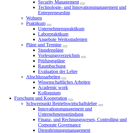
Security Management
Technologie- und Innovationsmanagement und
Entrepreneurship
Wohnen
Praktikum
Unternehmenspraktikum
Laborpraktikum
Angebote Werksstudenten
Pläne und Termine
Stundenpläne
Vorlesungsverzeichnis
Prüfungspläne
Raumbuchung
Evaluation der Lehre
Abschlussarbeiten
Wissenschaftliches Arbeiten
Academic work
Kolloquium
Forschung und Kooperation
Schwerpunkt Betriebswirtschaftslehre
Innovationsmanagement und
Unternehmensgründung
Finanz- und Rechnungswesen, Controlling und
Corporate Governance
Dienstleistungsmanagement