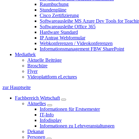
Raumbuchung
Stundenpläne
Cisco Zertifizierung
Softwareausleihe MS Azure Dev Tools for Teachin
Softwareausleihe Office 365
Hardware Standard
IP Antrag Webformular
Webkonferenzen / Videokonferenzen
Informationsmanagement FBW SharePoint
Mediathek
Aktuelle Beiträge
Broschüre
Flyer
Videoplattform eLectures
zur Hauptseite
Fachbereich Wirtschaft
Aktuelles
Informationen für Erstsemester
IT-Info
Infodisplay
Informationen zu Lehrveranstaltungen
Dekanat
Personen