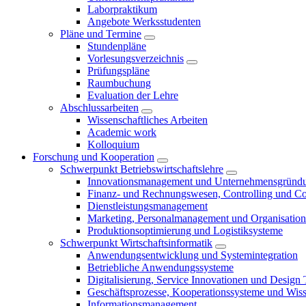
Laborpraktikum
Angebote Werksstudenten
Pläne und Termine
Stundenpläne
Vorlesungsverzeichnis
Prüfungspläne
Raumbuchung
Evaluation der Lehre
Abschlussarbeiten
Wissenschaftliches Arbeiten
Academic work
Kolloquium
Forschung und Kooperation
Schwerpunkt Betriebswirtschaftslehre
Innovationsmanagement und Unternehmensgründ
Finanz- und Rechnungswesen, Controlling und C
Dienstleistungsmanagement
Marketing, Personalmanagement und Organisation
Produktionsoptimierung und Logistiksysteme
Schwerpunkt Wirtschaftsinformatik
Anwendungsentwicklung und Systemintegration
Betriebliche Anwendungssysteme
Digitalisierung, Service Innovationen und Design
Geschäftsprozesse, Kooperationssysteme und Wi
Informationsmanagement