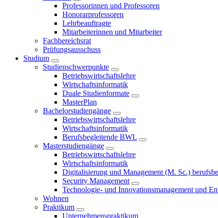
Professorinnen und Professoren
Honorarprofessoren
Lehrbeauftragte
Mitarbeiterinnen und Mitarbeiter
Fachbereichsrat
Prüfungsausschuss
Studium
Studienschwerpunkte
Betriebswirtschaftslehre
Wirtschaftsinformatik
Duale Studienformate
MasterPlan
Bachelorstudiengänge
Betriebswirtschaftslehre
Wirtschaftsinformatik
Berufsbegleitende BWL
Masterstudiengänge
Betriebswirtschaftslehre
Wirtschaftsinformatik
Digitalisierung und Management (M. Sc.) berufsbeg
Security Management
Technologie- und Innovationsmanagement und Ent
Wohnen
Praktikum
Unternehmenspraktikum