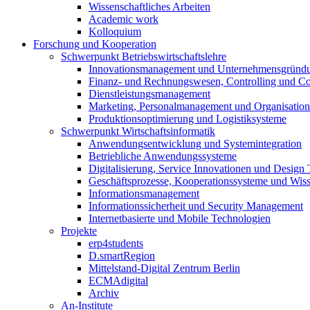
Wissenschaftliches Arbeiten
Academic work
Kolloquium
Forschung und Kooperation
Schwerpunkt Betriebswirtschaftslehre
Innovationsmanagement und Unternehmensgründ
Finanz- und Rechnungswesen, Controlling und C
Dienstleistungsmanagement
Marketing, Personalmanagement und Organisation
Produktionsoptimierung und Logistiksysteme
Schwerpunkt Wirtschaftsinformatik
Anwendungsentwicklung und Systemintegration
Betriebliche Anwendungssysteme
Digitalisierung, Service Innovationen und Design
Geschäftsprozesse, Kooperationssysteme und Wi
Informationsmanagement
Informationssicherheit und Security Management
Internetbasierte und Mobile Technologien
Projekte
erp4students
D.smartRegion
Mittelstand-Digital Zentrum Berlin
ECMAdigital
Archiv
An-Institute