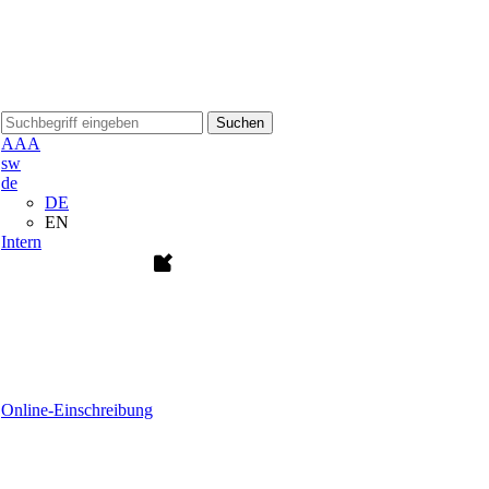
Suchen
A
A
A
sw
de
DE
EN
Intern
Online-Einschreibung