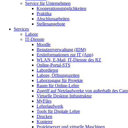
Service für Unternehmen
Kooperationsmöglichkeiten
Praktika
Abschlussarbeiten
Stellenangebote
Services
Labore
IT-Dienste
Moodle
Benutzerverwaltung (IDM)
Erstinformationen zur IT (App)
WLAN, E-Mail, IT-Dienste des RZ
Online-Portal-STS
Labordienst
Labore, Öffnungszeiten
Laborzugang für Projekte
Raum für Online-Lehre
Zugriff auf Netzlaufwerke von außerhalb des Ca
Virtuelle Desktop Infrastruktur
MyFiles
Lehrelaufwerk
Tools für Digitale Lehre
Drucken
Kopierer
Projektserver und virtuelle Maschinen