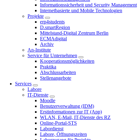
Informationssicherheit und Security Management
Internetbasierte und Mobile Technologien
Projekte
erp4students
D.smartRegion
Mittelstand-Digital Zentrum Berlin
ECMAdigital
Archiv
An-Institute
Service für Unternehmen
Kooperationsmöglichkeiten
Praktika
Abschlussarbeiten
Stellenangebote
Services
Labore
IT-Dienste
Moodle
Benutzerverwaltung (IDM)
Erstinformationen zur IT (App)
WLAN, E-Mail, IT-Dienste des RZ
Online-Portal-STS
Labordienst
Labore, Öffnungszeiten
Laborzugang für Projekte