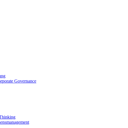
ung
orporate Governance
 Thinking
ssensmanagement