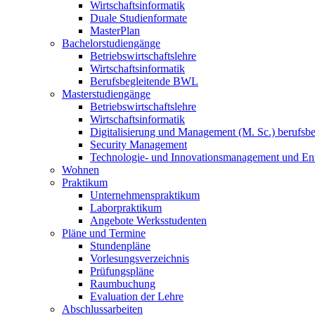
Wirtschaftsinformatik
Duale Studienformate
MasterPlan
Bachelorstudiengänge
Betriebswirtschaftslehre
Wirtschaftsinformatik
Berufsbegleitende BWL
Masterstudiengänge
Betriebswirtschaftslehre
Wirtschaftsinformatik
Digitalisierung und Management (M. Sc.) berufsbeg
Security Management
Technologie- und Innovationsmanagement und Ent
Wohnen
Praktikum
Unternehmenspraktikum
Laborpraktikum
Angebote Werksstudenten
Pläne und Termine
Stundenpläne
Vorlesungsverzeichnis
Prüfungspläne
Raumbuchung
Evaluation der Lehre
Abschlussarbeiten