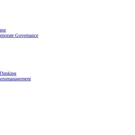
ung
orporate Governance
 Thinking
ssensmanagement