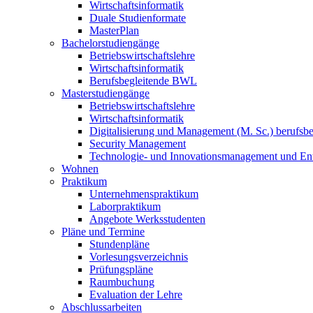
Wirtschaftsinformatik
Duale Studienformate
MasterPlan
Bachelorstudiengänge
Betriebswirtschaftslehre
Wirtschaftsinformatik
Berufsbegleitende BWL
Masterstudiengänge
Betriebswirtschaftslehre
Wirtschaftsinformatik
Digitalisierung und Management (M. Sc.) berufsbeg
Security Management
Technologie- und Innovationsmanagement und Ent
Wohnen
Praktikum
Unternehmenspraktikum
Laborpraktikum
Angebote Werksstudenten
Pläne und Termine
Stundenpläne
Vorlesungsverzeichnis
Prüfungspläne
Raumbuchung
Evaluation der Lehre
Abschlussarbeiten