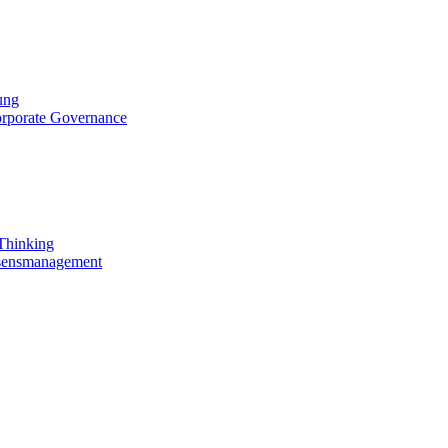
ung
orporate Governance
 Thinking
ssensmanagement