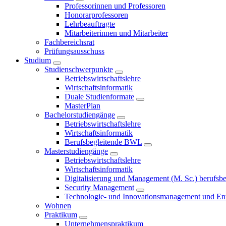
Professorinnen und Professoren
Honorarprofessoren
Lehrbeauftragte
Mitarbeiterinnen und Mitarbeiter
Fachbereichsrat
Prüfungsausschuss
Studium
Studienschwerpunkte
Betriebswirtschaftslehre
Wirtschaftsinformatik
Duale Studienformate
MasterPlan
Bachelorstudiengänge
Betriebswirtschaftslehre
Wirtschaftsinformatik
Berufsbegleitende BWL
Masterstudiengänge
Betriebswirtschaftslehre
Wirtschaftsinformatik
Digitalisierung und Management (M. Sc.) berufsbeg
Security Management
Technologie- und Innovationsmanagement und Ent
Wohnen
Praktikum
Unternehmenspraktikum