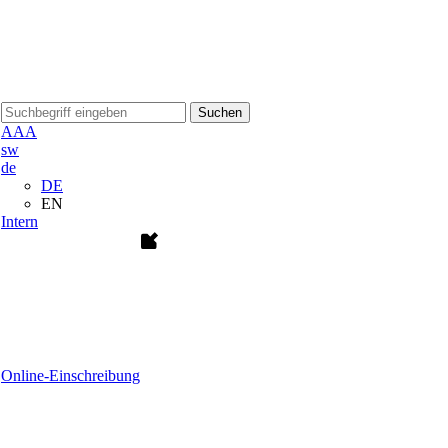
Suchen
A
A
A
sw
de
DE
EN
Intern
Online-Einschreibung