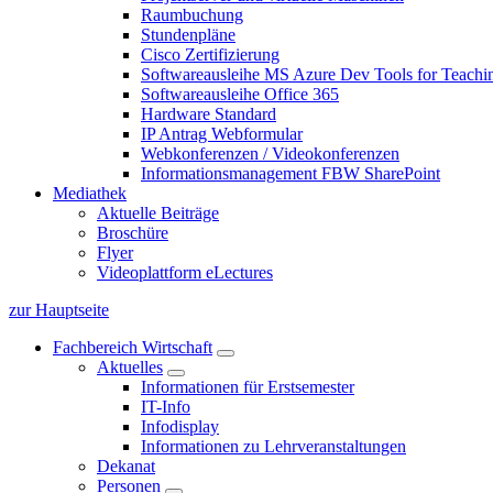
Raumbuchung
Stundenpläne
Cisco Zertifizierung
Softwareausleihe MS Azure Dev Tools for Teachin
Softwareausleihe Office 365
Hardware Standard
IP Antrag Webformular
Webkonferenzen / Videokonferenzen
Informationsmanagement FBW SharePoint
Mediathek
Aktuelle Beiträge
Broschüre
Flyer
Videoplattform eLectures
zur Hauptseite
Fachbereich Wirtschaft
Aktuelles
Informationen für Erstsemester
IT-Info
Infodisplay
Informationen zu Lehrveranstaltungen
Dekanat
Personen