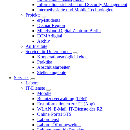
Informationssicherheit und Security Management
Internetbasierte und Mobile Technologien
Projekte
erp4students
D.smartRegion
Mittelstand-Digital Zentrum Berlin
ECMAdigital
Archiv
An-Institute
Service für Unternehmen
Kooperationsmöglichkeiten
Praktika
Abschlussarbeiten
Stellenangebote
Services
Labore
IT-Dienste
Moodle
Benutzerverwaltung (IDM)
Erstinformationen zur IT (App)
WLAN, E-Mail, IT-Dienste des RZ
Online-Portal-STS
Labordienst
Labore, Öffnungszeiten
Laborzugang für Projekte