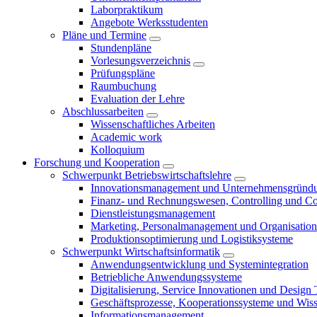
Laborpraktikum
Angebote Werksstudenten
Pläne und Termine
Stundenpläne
Vorlesungsverzeichnis
Prüfungspläne
Raumbuchung
Evaluation der Lehre
Abschlussarbeiten
Wissenschaftliches Arbeiten
Academic work
Kolloquium
Forschung und Kooperation
Schwerpunkt Betriebswirtschaftslehre
Innovationsmanagement und Unternehmensgründ
Finanz- und Rechnungswesen, Controlling und C
Dienstleistungsmanagement
Marketing, Personalmanagement und Organisation
Produktionsoptimierung und Logistiksysteme
Schwerpunkt Wirtschaftsinformatik
Anwendungsentwicklung und Systemintegration
Betriebliche Anwendungssysteme
Digitalisierung, Service Innovationen und Design
Geschäftsprozesse, Kooperationssysteme und Wi
Informationsmanagement