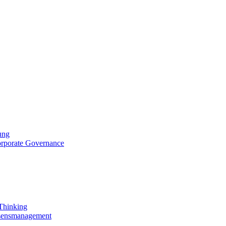
ung
orporate Governance
 Thinking
ssensmanagement