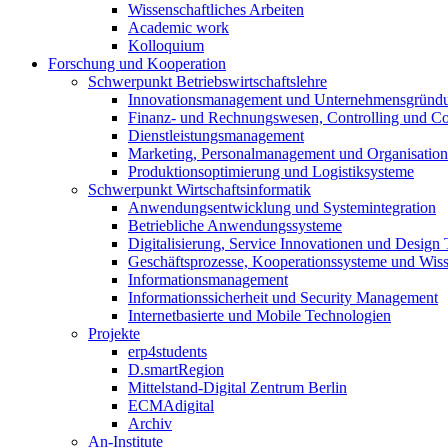
Wissenschaftliches Arbeiten
Academic work
Kolloquium
Forschung und Kooperation
Schwerpunkt Betriebswirtschaftslehre
Innovationsmanagement und Unternehmensgründ
Finanz- und Rechnungswesen, Controlling und C
Dienstleistungsmanagement
Marketing, Personalmanagement und Organisation
Produktionsoptimierung und Logistiksysteme
Schwerpunkt Wirtschaftsinformatik
Anwendungsentwicklung und Systemintegration
Betriebliche Anwendungssysteme
Digitalisierung, Service Innovationen und Design
Geschäftsprozesse, Kooperationssysteme und Wi
Informationsmanagement
Informationssicherheit und Security Management
Internetbasierte und Mobile Technologien
Projekte
erp4students
D.smartRegion
Mittelstand-Digital Zentrum Berlin
ECMAdigital
Archiv
An-Institute