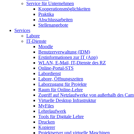
Service für Unternehmen
Kooperationsmöglichkeiten
Praktika
Abschlussarbeiten
Stellenangebote
Services
Labore
IT-Dienste
Moodle
Benutzerverwaltung (IDM)
Erstinformationen zur IT (App)
WLAN, E-Mail, IT-Dienste des RZ
Online-Portal-STS
Labordienst
Labore, Öffnungszeiten
Laborzugang für Projekte
Raum für Online-Lehre
Zugriff auf Netzlaufwerke von außerhalb des Ca
Virtuelle Desktop Infrastruktur
MyFiles
Lehrelaufwerk
Tools für Digitale Lehre
Drucken
Kopierer
Projektserver und virtuelle Maschinen