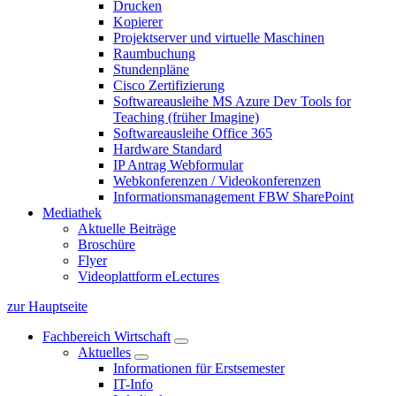
Drucken
Kopierer
Projektserver und virtuelle Maschinen
Raumbuchung
Stundenpläne
Cisco Zertifizierung
Softwareausleihe MS Azure Dev Tools for
Teaching (früher Imagine)
Softwareausleihe Office 365
Hardware Standard
IP Antrag Webformular
Webkonferenzen / Videokonferenzen
Informationsmanagement FBW SharePoint
Mediathek
Aktuelle Beiträge
Broschüre
Flyer
Videoplattform eLectures
zur Hauptseite
Fachbereich Wirtschaft
Aktuelles
Informationen für Erstsemester
IT-Info