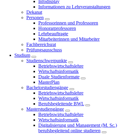
Infodisplay
Informationen zu Lehrveranstaltungen
Dekanat
Personen
Professorinnen und Professoren
Honorarprofessoren
Lehrbeauftragte
Mitarbeiterinnen und Mitarbeiter
Fachbereichsrat
Prüfungsausschuss
Studium
Studienschwerpunkte
Betriebswirtschaftslehre
Wirtschaftsinformatik
Duale Studienformate
MasterPlan
Bachelorstudiengänge
Betriebswirtschaftslehre
Wirtschaftsinformatik
Berufsbegleitende BWL
Masterstudiengänge
Betriebswirtschaftslehre
Wirtschaftsinformatik
Digitalisierung und Management (M. Sc.)
berufsbegleitend online studieren