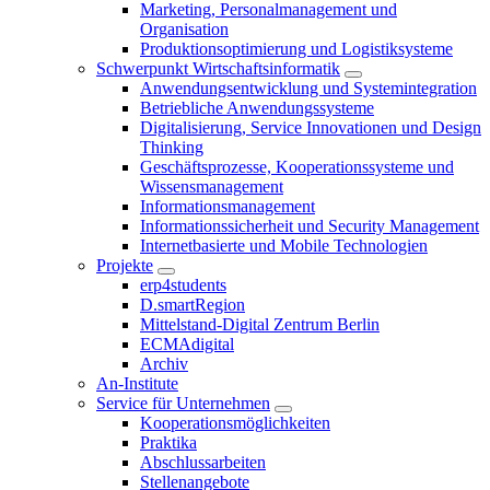
Marketing, Personalmanagement und
Organisation
Produktionsoptimierung und Logistiksysteme
Schwerpunkt Wirtschaftsinformatik
Anwendungsentwicklung und Systemintegration
Betriebliche Anwendungssysteme
Digitalisierung, Service Innovationen und Design
Thinking
Geschäftsprozesse, Kooperationssysteme und
Wissensmanagement
Informationsmanagement
Informationssicherheit und Security Management
Internetbasierte und Mobile Technologien
Projekte
erp4students
D.smartRegion
Mittelstand-Digital Zentrum Berlin
ECMAdigital
Archiv
An-Institute
Service für Unternehmen
Kooperationsmöglichkeiten
Praktika
Abschlussarbeiten
Stellenangebote