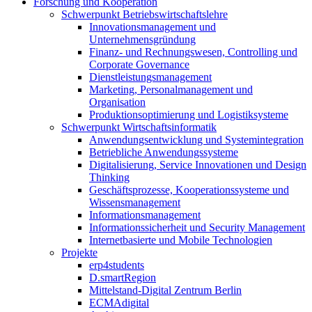
Forschung und Kooperation
Schwerpunkt Betriebswirtschaftslehre
Innovationsmanagement und
Unternehmensgründung
Finanz- und Rechnungswesen, Controlling und
Corporate Governance
Dienstleistungsmanagement
Marketing, Personalmanagement und
Organisation
Produktionsoptimierung und Logistiksysteme
Schwerpunkt Wirtschaftsinformatik
Anwendungsentwicklung und Systemintegration
Betriebliche Anwendungssysteme
Digitalisierung, Service Innovationen und Design
Thinking
Geschäftsprozesse, Kooperationssysteme und
Wissensmanagement
Informationsmanagement
Informationssicherheit und Security Management
Internetbasierte und Mobile Technologien
Projekte
erp4students
D.smartRegion
Mittelstand-Digital Zentrum Berlin
ECMAdigital