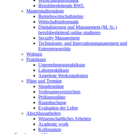
Wirtschaftsinformatik
Berufsbegleitende BWL
Masterstudiengänge
Betriebswirtschaftslehre
Wirtschaftsinformatik
Digitalisierung und Management (M. Sc.)
berufsbegleitend online studieren
Security Management
Technologie- und Innovationsmanagement und
Entrepreneurship
Wohnen
Praktikum
Unternehmenspraktikum
Laborpraktikum
Angebote Werksstudenten
Pläne und Termine
Stundenpläne
Vorlesungsverzeichnis
Prüfungspläne
Raumbuchung
Evaluation der Lehre
Abschlussarbeiten
Wissenschaftliches Arbeiten
Academic work
Kolloquium