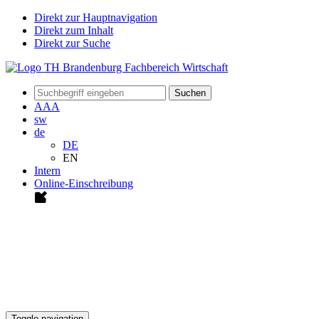
Direkt zur Hauptnavigation
Direkt zum Inhalt
Direkt zur Suche
Suchen
A
A
A
sw
de
DE
EN
Intern
Online-Einschreibung
Toggle navigation