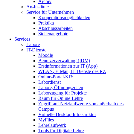
Archiv
An-Institute
Service für Unternehmen
Kooperationsmöglichkeiten
Praktika
Abschlussarbeiten
Stellenangebote
Services
Labore
IT-Dienste
Moodle
Benutzerverwaltung (IDM)
Erstinformationen zur IT (App)
WLAN, E-Mail, IT-Dienste des RZ
Online-Portal-STS
Labordienst
Labore, Öffnungszeiten
Laborzugang für Projekte
Raum für Online-Lehre
Zugriff auf Netzlaufwerke von außerhalb des
Campus
Virtuelle Desktop Infrastruktur
MyFiles
Lehrelaufwerk
Tools für Digitale Lehre