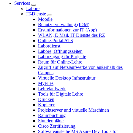
Services
Labore
IT-Dienste
Moodle
Benutzerverwaltung (IDM)
Erstinformationen zur IT (App)
WLAN, E-Mail, IT-Dienste des RZ
Online-Portal-STS
Labordienst
Labore, Öffnungszeiten
Laborzugang für Projekte
Raum für Online-Lehre
Zugriff auf Netzlaufwerke von außerhalb des
Campus
Virtuelle Desktop Infrastruktur
MyFiles
Lehrelaufwerk
Tools für Digitale Lehre
Drucken
Kopierer
Projektserver und virtuelle Maschinen
Raumbuchung
Stundenpläne
Cisco Zertifizierung
Softwareausleihe MS Azure Dev Tools for