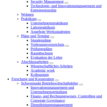
Security Management
Technologie- und Innovationsmanagement und
Entrepreneurship
Wohnen
Praktikum
Unternehmenspraktikum
Laborpraktikum
Angebote Werksstudenten
Pläne und Termine
Stundenpläne
Vorlesungsverzeichnis
Prüfungspläne
Raumbuchung
Evaluation der Lehre
Abschlussarbeiten
Wissenschaftliches Arbeiten
Academic work
Kolloquium
Forschung und Kooperation
Schwerpunkt Betriebswirtschaftslehre
Innovationsmanagement und
Unternehmensgründung
Finanz- und Rechnungswesen, Controlling und
Corporate Governance
Dienstleistungsmanagement