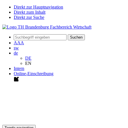
Direkt zur Hauptnavigation
Direkt zum Inhalt
Direkt zur Suche
Suchen
A
A
A
sw
de
DE
EN
Intern
Online-Einschreibung
Toggle navigation