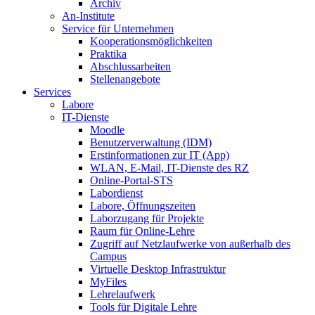
Archiv
An-Institute
Service für Unternehmen
Kooperationsmöglichkeiten
Praktika
Abschlussarbeiten
Stellenangebote
Services
Labore
IT-Dienste
Moodle
Benutzerverwaltung (IDM)
Erstinformationen zur IT (App)
WLAN, E-Mail, IT-Dienste des RZ
Online-Portal-STS
Labordienst
Labore, Öffnungszeiten
Laborzugang für Projekte
Raum für Online-Lehre
Zugriff auf Netzlaufwerke von außerhalb des
Campus
Virtuelle Desktop Infrastruktur
MyFiles
Lehrelaufwerk
Tools für Digitale Lehre