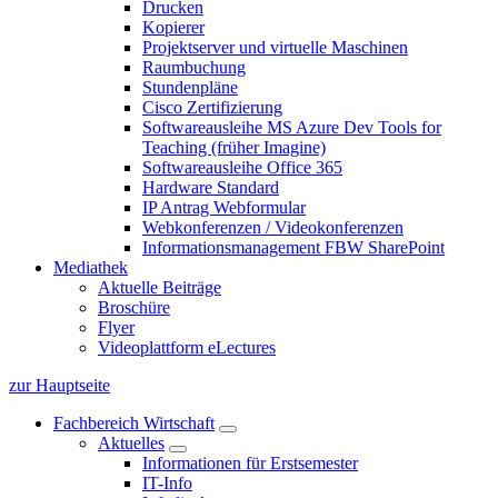
Drucken
Kopierer
Projektserver und virtuelle Maschinen
Raumbuchung
Stundenpläne
Cisco Zertifizierung
Softwareausleihe MS Azure Dev Tools for
Teaching (früher Imagine)
Softwareausleihe Office 365
Hardware Standard
IP Antrag Webformular
Webkonferenzen / Videokonferenzen
Informationsmanagement FBW SharePoint
Mediathek
Aktuelle Beiträge
Broschüre
Flyer
Videoplattform eLectures
zur Hauptseite
Fachbereich Wirtschaft
Aktuelles
Informationen für Erstsemester
IT-Info