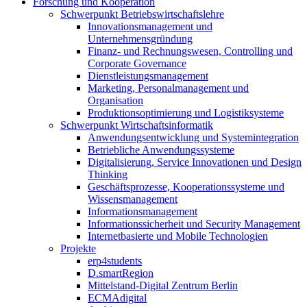
Forschung und Kooperation
Schwerpunkt Betriebswirtschaftslehre
Innovationsmanagement und
Unternehmensgründung
Finanz- und Rechnungswesen, Controlling und
Corporate Governance
Dienstleistungsmanagement
Marketing, Personalmanagement und
Organisation
Produktionsoptimierung und Logistiksysteme
Schwerpunkt Wirtschaftsinformatik
Anwendungsentwicklung und Systemintegration
Betriebliche Anwendungssysteme
Digitalisierung, Service Innovationen und Design
Thinking
Geschäftsprozesse, Kooperationssysteme und
Wissensmanagement
Informationsmanagement
Informationssicherheit und Security Management
Internetbasierte und Mobile Technologien
Projekte
erp4students
D.smartRegion
Mittelstand-Digital Zentrum Berlin
ECMAdigital