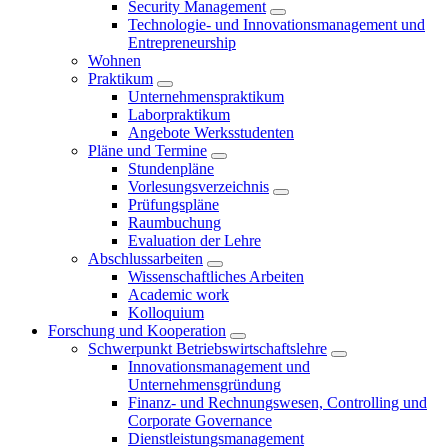
Security Management
Technologie- und Innovationsmanagement und
Entrepreneurship
Wohnen
Praktikum
Unternehmenspraktikum
Laborpraktikum
Angebote Werksstudenten
Pläne und Termine
Stundenpläne
Vorlesungsverzeichnis
Prüfungspläne
Raumbuchung
Evaluation der Lehre
Abschlussarbeiten
Wissenschaftliches Arbeiten
Academic work
Kolloquium
Forschung und Kooperation
Schwerpunkt Betriebswirtschaftslehre
Innovationsmanagement und
Unternehmensgründung
Finanz- und Rechnungswesen, Controlling und
Corporate Governance
Dienstleistungsmanagement