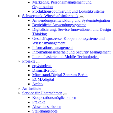
Marketing, Personalmanagement und
Organisation
Produktionsoptimierung und Logistiksysteme
Schwerpunkt Wirtschaftsinformatik
Anwendungsentwicklung und Systemintegration
Betriebliche Anwendungssysteme
Digitalisierung, Service Innovationen und Design
Thinking
Geschäftsprozesse, Kooperationssysteme und
Wissensmanagement
Informationsmanagement
Informationssicherheit und Security Management
Internetbasierte und Mobile Technologien
Projekte
erp4students
D.smartRegion
Mittelstand-Digital Zentrum Berlin
ECMAdigital
Archiv
An-Institute
Service für Unternehmen
Kooperationsmöglichkeiten
Praktika
Abschlussarbeiten
Stellenangebote