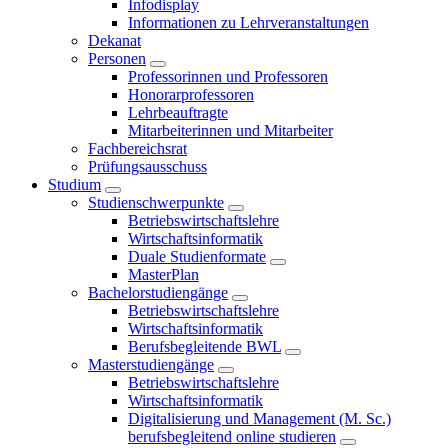
Infodisplay
Informationen zu Lehrveranstaltungen
Dekanat
Personen
Professorinnen und Professoren
Honorarprofessoren
Lehrbeauftragte
Mitarbeiterinnen und Mitarbeiter
Fachbereichsrat
Prüfungsausschuss
Studium
Studienschwerpunkte
Betriebswirtschaftslehre
Wirtschaftsinformatik
Duale Studienformate
MasterPlan
Bachelorstudiengänge
Betriebswirtschaftslehre
Wirtschaftsinformatik
Berufsbegleitende BWL
Masterstudiengänge
Betriebswirtschaftslehre
Wirtschaftsinformatik
Digitalisierung und Management (M. Sc.)
berufsbegleitend online studieren