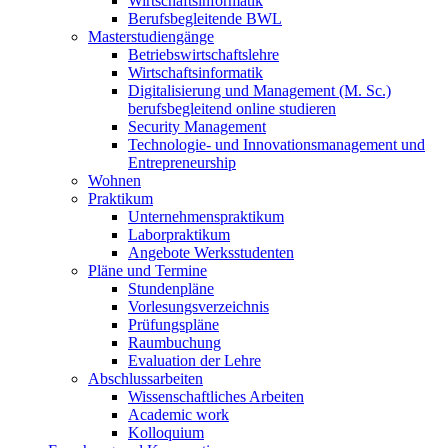
Wirtschaftsinformatik
Berufsbegleitende BWL
Masterstudiengänge
Betriebswirtschaftslehre
Wirtschaftsinformatik
Digitalisierung und Management (M. Sc.)
berufsbegleitend online studieren
Security Management
Technologie- und Innovationsmanagement und
Entrepreneurship
Wohnen
Praktikum
Unternehmenspraktikum
Laborpraktikum
Angebote Werksstudenten
Pläne und Termine
Stundenpläne
Vorlesungsverzeichnis
Prüfungspläne
Raumbuchung
Evaluation der Lehre
Abschlussarbeiten
Wissenschaftliches Arbeiten
Academic work
Kolloquium