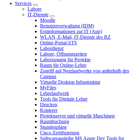
Services
Labore
IT-Dienste
Moodle
Benutzerverwaltung (IDM)
Erstinformationen zur IT (App)
WLAN, E-Mail, IT-Dienste des RZ
Online-Portal-STS
Labordienst
Labore, Öffnungszeiten
Laborzugang für Projekte
Raum für Online-Lehre
Zugriff auf Netzlaufwerke von außerhalb des
Campus
Virtuelle Desktop Infrastruktur
MyFiles
Lehrelaufwerk
Tools für Digitale Lehre
Drucken
Kopierer
Projektserver und virtuelle Maschinen
Raumbuchung
Stundenpläne
Cisco Zertifizierung
Softwareausleihe MS Azure Dev Tools for