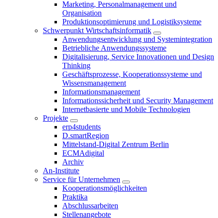
Marketing, Personalmanagement und
Organisation
Produktionsoptimierung und Logistiksysteme
Schwerpunkt Wirtschaftsinformatik
Anwendungsentwicklung und Systemintegration
Betriebliche Anwendungssysteme
Digitalisierung, Service Innovationen und Design
Thinking
Geschäftsprozesse, Kooperationssysteme und
Wissensmanagement
Informationsmanagement
Informationssicherheit und Security Management
Internetbasierte und Mobile Technologien
Projekte
erp4students
D.smartRegion
Mittelstand-Digital Zentrum Berlin
ECMAdigital
Archiv
An-Institute
Service für Unternehmen
Kooperationsmöglichkeiten
Praktika
Abschlussarbeiten
Stellenangebote