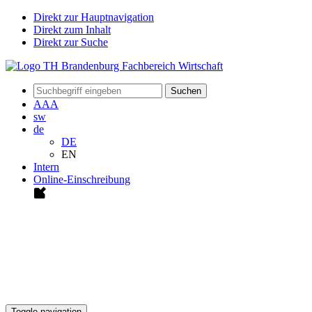
Direkt zur Hauptnavigation
Direkt zum Inhalt
Direkt zur Suche
Suchen
A
A
A
sw
de
DE
EN
Intern
Online-Einschreibung
Toggle navigation