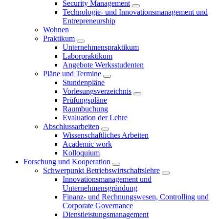
Security Management
Technologie- und Innovationsmanagement und
Entrepreneurship
Wohnen
Praktikum
Unternehmenspraktikum
Laborpraktikum
Angebote Werksstudenten
Pläne und Termine
Stundenpläne
Vorlesungsverzeichnis
Prüfungspläne
Raumbuchung
Evaluation der Lehre
Abschlussarbeiten
Wissenschaftliches Arbeiten
Academic work
Kolloquium
Forschung und Kooperation
Schwerpunkt Betriebswirtschaftslehre
Innovationsmanagement und
Unternehmensgründung
Finanz- und Rechnungswesen, Controlling und
Corporate Governance
Dienstleistungsmanagement