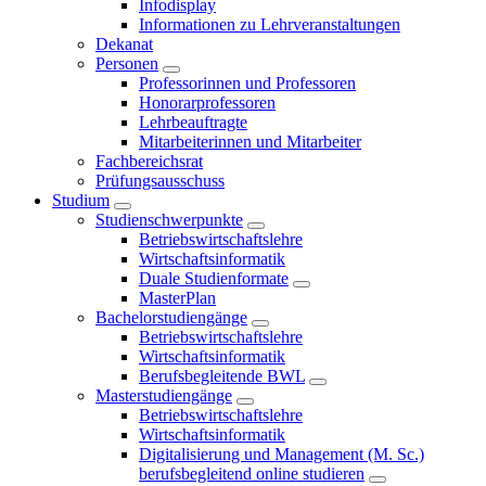
Infodisplay
Informationen zu Lehrveranstaltungen
Dekanat
Personen
Professorinnen und Professoren
Honorarprofessoren
Lehrbeauftragte
Mitarbeiterinnen und Mitarbeiter
Fachbereichsrat
Prüfungsausschuss
Studium
Studienschwerpunkte
Betriebswirtschaftslehre
Wirtschaftsinformatik
Duale Studienformate
MasterPlan
Bachelorstudiengänge
Betriebswirtschaftslehre
Wirtschaftsinformatik
Berufsbegleitende BWL
Masterstudiengänge
Betriebswirtschaftslehre
Wirtschaftsinformatik
Digitalisierung und Management (M. Sc.)
berufsbegleitend online studieren