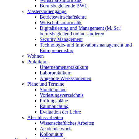
Wirtschaftsinformatik
Berufsbegleitende BWL
Masterstudiengänge
Betriebswirtschaftslehre
Wirtschaftsinformatik
Digitalisierung und Management (M. Sc.)
berufsbegleitend online studieren
Security Management
Technologie- und Innovationsmanagement und
Entrepreneurship
Wohnen
Praktikum
Unternehmenspraktikum
Laborpraktikum
Angebote Werksstudenten
Pläne und Termine
Stundenpläne
Vorlesungsverzeichnis
Prüfungspläne
Raumbuchung
Evaluation der Lehre
Abschlussarbeiten
Wissenschaftliches Arbeiten
Academic work
Kolloquium