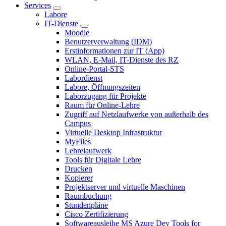
Services
Labore
IT-Dienste
Moodle
Benutzerverwaltung (IDM)
Erstinformationen zur IT (App)
WLAN, E-Mail, IT-Dienste des RZ
Online-Portal-STS
Labordienst
Labore, Öffnungszeiten
Laborzugang für Projekte
Raum für Online-Lehre
Zugriff auf Netzlaufwerke von außerhalb des
Campus
Virtuelle Desktop Infrastruktur
MyFiles
Lehrelaufwerk
Tools für Digitale Lehre
Drucken
Kopierer
Projektserver und virtuelle Maschinen
Raumbuchung
Stundenpläne
Cisco Zertifizierung
Softwareausleihe MS Azure Dev Tools for