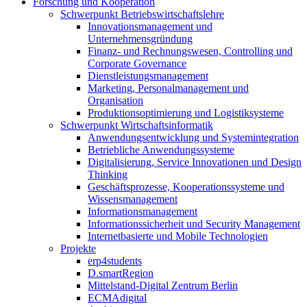
Forschung und Kooperation
Schwerpunkt Betriebswirtschaftslehre
Innovationsmanagement und
Unternehmensgründung
Finanz- und Rechnungswesen, Controlling und
Corporate Governance
Dienstleistungsmanagement
Marketing, Personalmanagement und
Organisation
Produktionsoptimierung und Logistiksysteme
Schwerpunkt Wirtschaftsinformatik
Anwendungsentwicklung und Systemintegration
Betriebliche Anwendungssysteme
Digitalisierung, Service Innovationen und Design
Thinking
Geschäftsprozesse, Kooperationssysteme und
Wissensmanagement
Informationsmanagement
Informationssicherheit und Security Management
Internetbasierte und Mobile Technologien
Projekte
erp4students
D.smartRegion
Mittelstand-Digital Zentrum Berlin
ECMAdigital