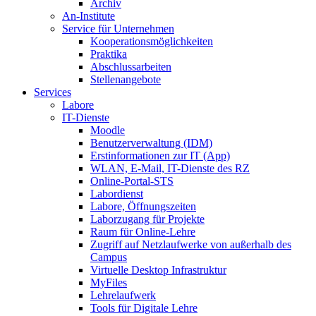
Archiv
An-Institute
Service für Unternehmen
Kooperationsmöglichkeiten
Praktika
Abschlussarbeiten
Stellenangebote
Services
Labore
IT-Dienste
Moodle
Benutzerverwaltung (IDM)
Erstinformationen zur IT (App)
WLAN, E-Mail, IT-Dienste des RZ
Online-Portal-STS
Labordienst
Labore, Öffnungszeiten
Laborzugang für Projekte
Raum für Online-Lehre
Zugriff auf Netzlaufwerke von außerhalb des
Campus
Virtuelle Desktop Infrastruktur
MyFiles
Lehrelaufwerk
Tools für Digitale Lehre