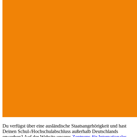
Du verfügst über eine ausländische Staatsangehörigkeit und hast
Deinen Schul-/Hochschulabschluss außerhalb Deutschlands
erworben? Auf der Website unseres
Zentrums für Internationales