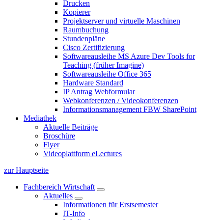
Drucken
Kopierer
Projektserver und virtuelle Maschinen
Raumbuchung
Stundenpläne
Cisco Zertifizierung
Softwareausleihe MS Azure Dev Tools for
Teaching (früher Imagine)
Softwareausleihe Office 365
Hardware Standard
IP Antrag Webformular
Webkonferenzen / Videokonferenzen
Informationsmanagement FBW SharePoint
Mediathek
Aktuelle Beiträge
Broschüre
Flyer
Videoplattform eLectures
zur Hauptseite
Fachbereich Wirtschaft
Aktuelles
Informationen für Erstsemester
IT-Info