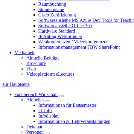
Raumbuchung
Stundenpläne
Cisco Zertifizierung
Softwareausleihe MS Azure Dev Tools for Teachin
Softwareausleihe Office 365
Hardware Standard
IP Antrag Webformular
Webkonferenzen / Videokonferenzen
Informationsmanagement FBW SharePoint
Mediathek
Aktuelle Beiträge
Broschüre
Flyer
Videoplattform eLectures
zur Hauptseite
Fachbereich Wirtschaft
Aktuelles
Informationen für Erstsemester
IT-Info
Infodisplay
Informationen zu Lehrveranstaltungen
Dekanat
Personen