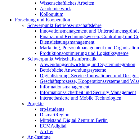
Wissenschaftliches Arbeiten
Academic work
Kolloquium
Forschung und Kooperation
Schwerpunkt Betriebswirtschaftslehre
Innovationsmanagement und Unternehmensgründ
Finanz- und Rechnungswesen, Controlling und C
Dienstleistungsmanagement
Marketing, Personalmanagement und Organisation
Produktionsoptimierung und Logistiksysteme
Schwerpunkt Wirtschaftsinformatik
Anwendungsentwicklung und Systemintegration
Betriebliche Anwendungssysteme
Digitalisierung, Service Innovationen und Design
Geschäftsprozesse, Kooperationssysteme und Wi
Informationsmanagement
Informationssicherheit und Security Management
Internetbasierte und Mobile Technologien
Projekte
erp4students
D.smartRegion
Mittelstand-Digital Zentrum Berlin
ECMAdigital
Archiv
An-Institute