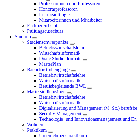
Professorinnen und Professoren
Honorarprofessoren
Lehrbeauftragte
Mitarbeiterinnen und Mitarbeiter
Fachbereichsrat
Prüfungsausschuss
Studium
Studienschwerpunkte
Betriebswirtschaftslehre
Wirtschaftsinformatik
Duale Studienformate
MasterPlan
Bachelorstudiengänge
Betriebswirtschaftslehre
Wirtschaftsinformatik
Berufsbegleitende BWL
Masterstudiengänge
Betriebswirtschaftslehre
Wirtschaftsinformatik
Digitalisierung und Management (M. Sc.) berufsbeg
Security Management
Technologie- und Innovationsmanagement und Ent
Wohnen
Praktikum
Unternehmenspraktikum