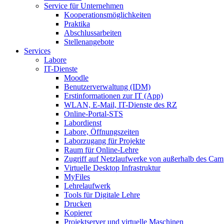
Service für Unternehmen
Kooperationsmöglichkeiten
Praktika
Abschlussarbeiten
Stellenangebote
Services
Labore
IT-Dienste
Moodle
Benutzerverwaltung (IDM)
Erstinformationen zur IT (App)
WLAN, E-Mail, IT-Dienste des RZ
Online-Portal-STS
Labordienst
Labore, Öffnungszeiten
Laborzugang für Projekte
Raum für Online-Lehre
Zugriff auf Netzlaufwerke von außerhalb des Ca
Virtuelle Desktop Infrastruktur
MyFiles
Lehrelaufwerk
Tools für Digitale Lehre
Drucken
Kopierer
Projektserver und virtuelle Maschinen