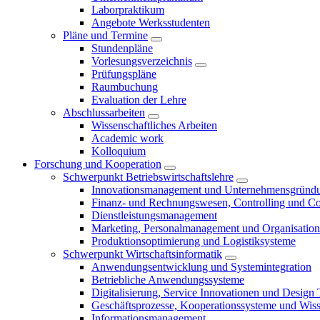
Laborpraktikum
Angebote Werksstudenten
Pläne und Termine
Stundenpläne
Vorlesungsverzeichnis
Prüfungspläne
Raumbuchung
Evaluation der Lehre
Abschlussarbeiten
Wissenschaftliches Arbeiten
Academic work
Kolloquium
Forschung und Kooperation
Schwerpunkt Betriebswirtschaftslehre
Innovationsmanagement und Unternehmensgründ
Finanz- und Rechnungswesen, Controlling und C
Dienstleistungsmanagement
Marketing, Personalmanagement und Organisation
Produktionsoptimierung und Logistiksysteme
Schwerpunkt Wirtschaftsinformatik
Anwendungsentwicklung und Systemintegration
Betriebliche Anwendungssysteme
Digitalisierung, Service Innovationen und Design
Geschäftsprozesse, Kooperationssysteme und Wi
Informationsmanagement