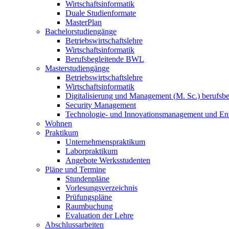
Wirtschaftsinformatik
Duale Studienformate
MasterPlan
Bachelorstudiengänge
Betriebswirtschaftslehre
Wirtschaftsinformatik
Berufsbegleitende BWL
Masterstudiengänge
Betriebswirtschaftslehre
Wirtschaftsinformatik
Digitalisierung und Management (M. Sc.) berufsbeg
Security Management
Technologie- und Innovationsmanagement und Ent
Wohnen
Praktikum
Unternehmenspraktikum
Laborpraktikum
Angebote Werksstudenten
Pläne und Termine
Stundenpläne
Vorlesungsverzeichnis
Prüfungspläne
Raumbuchung
Evaluation der Lehre
Abschlussarbeiten