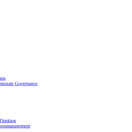
ung
orporate Governance
 Thinking
ssensmanagement