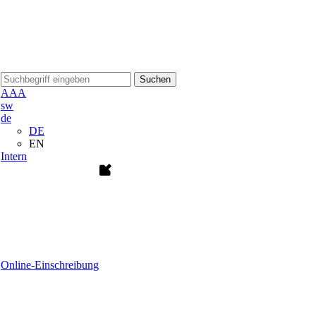
Suchen
A
A
A
sw
de
DE
EN
Intern
Online-Einschreibung