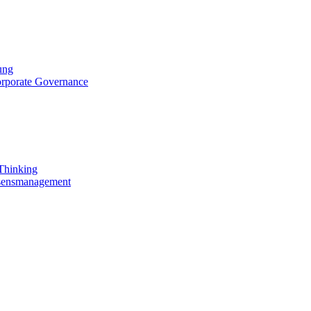
ung
orporate Governance
 Thinking
ssensmanagement