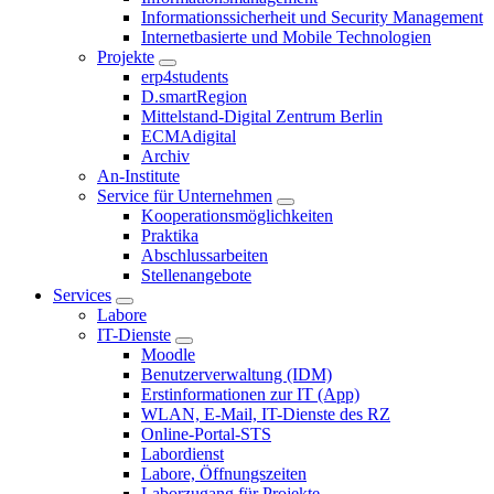
Informationssicherheit und Security Management
Internetbasierte und Mobile Technologien
Projekte
erp4students
D.smartRegion
Mittelstand-Digital Zentrum Berlin
ECMAdigital
Archiv
An-Institute
Service für Unternehmen
Kooperationsmöglichkeiten
Praktika
Abschlussarbeiten
Stellenangebote
Services
Labore
IT-Dienste
Moodle
Benutzerverwaltung (IDM)
Erstinformationen zur IT (App)
WLAN, E-Mail, IT-Dienste des RZ
Online-Portal-STS
Labordienst
Labore, Öffnungszeiten
Laborzugang für Projekte