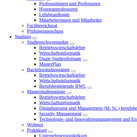
Professorinnen und Professoren
Honorarprofessoren
Lehrbeauftragte
Mitarbeiterinnen und Mitarbeiter
Fachbereichsrat
Prüfungsausschuss
Studium
Studienschwerpunkte
Betriebswirtschaftslehre
Wirtschaftsinformatik
Duale Studienformate
MasterPlan
Bachelorstudiengänge
Betriebswirtschaftslehre
Wirtschaftsinformatik
Berufsbegleitende BWL
Masterstudiengänge
Betriebswirtschaftslehre
Wirtschaftsinformatik
Digitalisierung und Management (M. Sc.) berufsbeg
Security Management
Technologie- und Innovationsmanagement und Ent
Wohnen
Praktikum
Unternehmenspraktikum