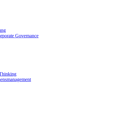
ung
orporate Governance
 Thinking
ssensmanagement