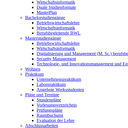
Wirtschaftsinformatik
Duale Studienformate
MasterPlan
Bachelorstudiengänge
Betriebswirtschaftslehre
Wirtschaftsinformatik
Berufsbegleitende BWL
Masterstudiengänge
Betriebswirtschaftslehre
Wirtschaftsinformatik
Digitalisierung und Management (M. Sc.) berufsbeg
Security Management
Technologie- und Innovationsmanagement und Ent
Wohnen
Praktikum
Unternehmenspraktikum
Laborpraktikum
Angebote Werksstudenten
Pläne und Termine
Stundenpläne
Vorlesungsverzeichnis
Prüfungspläne
Raumbuchung
Evaluation der Lehre
Abschlussarbeiten