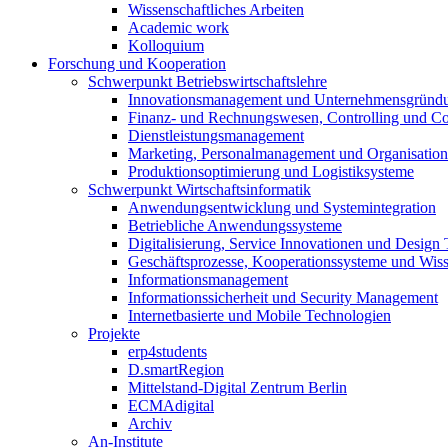
Wissenschaftliches Arbeiten
Academic work
Kolloquium
Forschung und Kooperation
Schwerpunkt Betriebswirtschaftslehre
Innovationsmanagement und Unternehmensgründ
Finanz- und Rechnungswesen, Controlling und C
Dienstleistungsmanagement
Marketing, Personalmanagement und Organisation
Produktionsoptimierung und Logistiksysteme
Schwerpunkt Wirtschaftsinformatik
Anwendungsentwicklung und Systemintegration
Betriebliche Anwendungssysteme
Digitalisierung, Service Innovationen und Design
Geschäftsprozesse, Kooperationssysteme und Wi
Informationsmanagement
Informationssicherheit und Security Management
Internetbasierte und Mobile Technologien
Projekte
erp4students
D.smartRegion
Mittelstand-Digital Zentrum Berlin
ECMAdigital
Archiv
An-Institute