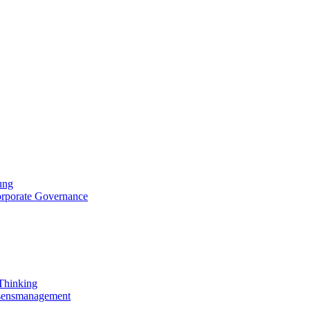
ung
orporate Governance
 Thinking
ssensmanagement