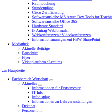
Raumbuchung
Stundenpläne
Cisco Zertifizierung
Softwareausleihe MS Azure Dev Tools for Teachin
Softwareausleihe Office 365
Hardware Standard
IP Antrag Webformular
Webkonferenzen / Videokonferenzen
Informationsmanagement FBW SharePoint
Mediathek
Aktuelle Beiträge
Broschüre
Flyer
Videoplattform eLectures
zur Hauptseite
Fachbereich Wirtschaft
Aktuelles
Informationen für Erstsemester
IT-Info
Infodisplay
Informationen zu Lehrveranstaltungen
Dekanat
Personen