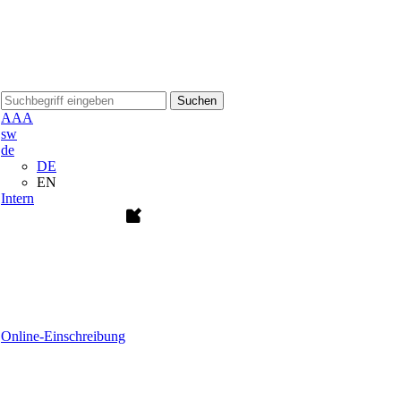
Suchen
A
A
A
sw
de
DE
EN
Intern
Online-Einschreibung