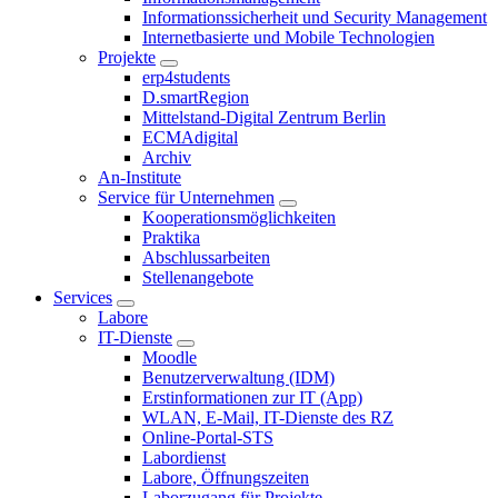
Informationssicherheit und Security Management
Internetbasierte und Mobile Technologien
Projekte
erp4students
D.smartRegion
Mittelstand-Digital Zentrum Berlin
ECMAdigital
Archiv
An-Institute
Service für Unternehmen
Kooperationsmöglichkeiten
Praktika
Abschlussarbeiten
Stellenangebote
Services
Labore
IT-Dienste
Moodle
Benutzerverwaltung (IDM)
Erstinformationen zur IT (App)
WLAN, E-Mail, IT-Dienste des RZ
Online-Portal-STS
Labordienst
Labore, Öffnungszeiten
Laborzugang für Projekte