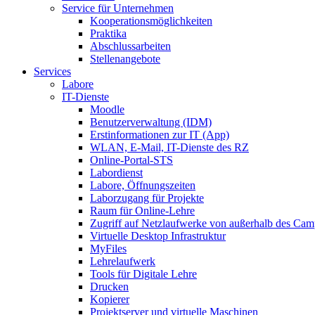
Service für Unternehmen
Kooperationsmöglichkeiten
Praktika
Abschlussarbeiten
Stellenangebote
Services
Labore
IT-Dienste
Moodle
Benutzerverwaltung (IDM)
Erstinformationen zur IT (App)
WLAN, E-Mail, IT-Dienste des RZ
Online-Portal-STS
Labordienst
Labore, Öffnungszeiten
Laborzugang für Projekte
Raum für Online-Lehre
Zugriff auf Netzlaufwerke von außerhalb des Ca
Virtuelle Desktop Infrastruktur
MyFiles
Lehrelaufwerk
Tools für Digitale Lehre
Drucken
Kopierer
Projektserver und virtuelle Maschinen