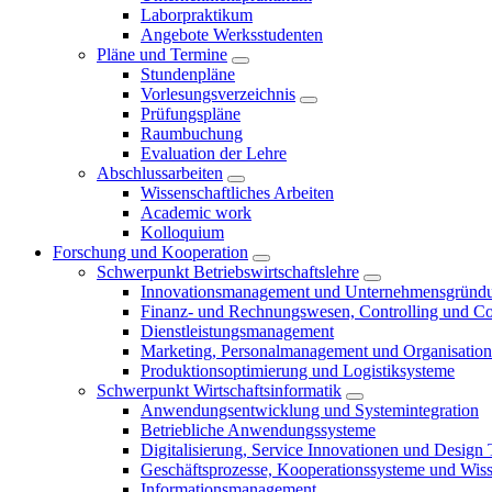
Laborpraktikum
Angebote Werksstudenten
Pläne und Termine
Stundenpläne
Vorlesungsverzeichnis
Prüfungspläne
Raumbuchung
Evaluation der Lehre
Abschlussarbeiten
Wissenschaftliches Arbeiten
Academic work
Kolloquium
Forschung und Kooperation
Schwerpunkt Betriebswirtschaftslehre
Innovationsmanagement und Unternehmensgründ
Finanz- und Rechnungswesen, Controlling und C
Dienstleistungsmanagement
Marketing, Personalmanagement und Organisation
Produktionsoptimierung und Logistiksysteme
Schwerpunkt Wirtschaftsinformatik
Anwendungsentwicklung und Systemintegration
Betriebliche Anwendungssysteme
Digitalisierung, Service Innovationen und Design
Geschäftsprozesse, Kooperationssysteme und Wi
Informationsmanagement