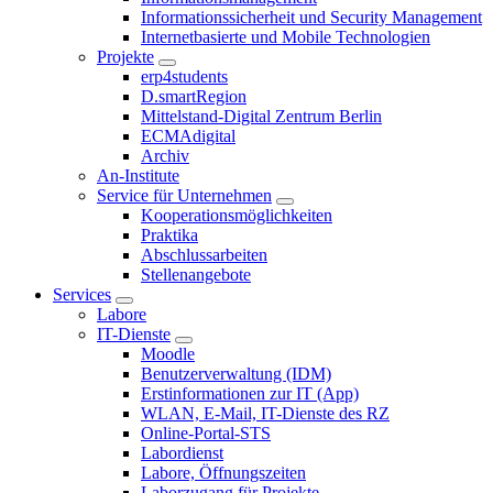
Informationssicherheit und Security Management
Internetbasierte und Mobile Technologien
Projekte
erp4students
D.smartRegion
Mittelstand-Digital Zentrum Berlin
ECMAdigital
Archiv
An-Institute
Service für Unternehmen
Kooperationsmöglichkeiten
Praktika
Abschlussarbeiten
Stellenangebote
Services
Labore
IT-Dienste
Moodle
Benutzerverwaltung (IDM)
Erstinformationen zur IT (App)
WLAN, E-Mail, IT-Dienste des RZ
Online-Portal-STS
Labordienst
Labore, Öffnungszeiten
Laborzugang für Projekte