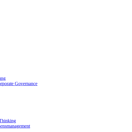
ung
orporate Governance
 Thinking
ssensmanagement