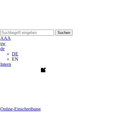
Suchen
A
A
A
sw
de
DE
EN
Intern
Online-Einschreibung