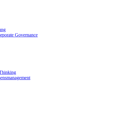
ung
orporate Governance
 Thinking
ssensmanagement