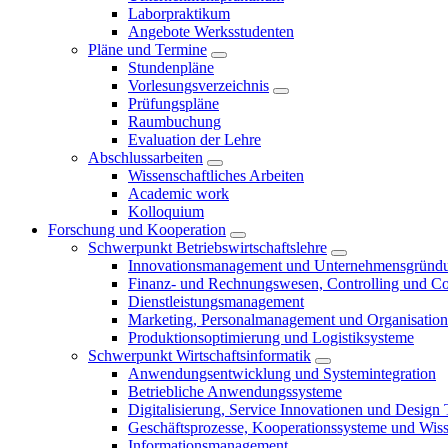
Laborpraktikum
Angebote Werksstudenten
Pläne und Termine
Stundenpläne
Vorlesungsverzeichnis
Prüfungspläne
Raumbuchung
Evaluation der Lehre
Abschlussarbeiten
Wissenschaftliches Arbeiten
Academic work
Kolloquium
Forschung und Kooperation
Schwerpunkt Betriebswirtschaftslehre
Innovationsmanagement und Unternehmensgründ
Finanz- und Rechnungswesen, Controlling und C
Dienstleistungsmanagement
Marketing, Personalmanagement und Organisation
Produktionsoptimierung und Logistiksysteme
Schwerpunkt Wirtschaftsinformatik
Anwendungsentwicklung und Systemintegration
Betriebliche Anwendungssysteme
Digitalisierung, Service Innovationen und Design
Geschäftsprozesse, Kooperationssysteme und Wi
Informationsmanagement