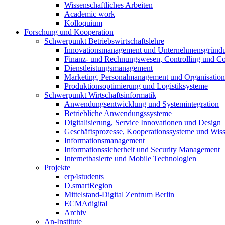
Wissenschaftliches Arbeiten
Academic work
Kolloquium
Forschung und Kooperation
Schwerpunkt Betriebswirtschaftslehre
Innovationsmanagement und Unternehmensgründ
Finanz- und Rechnungswesen, Controlling und C
Dienstleistungsmanagement
Marketing, Personalmanagement und Organisation
Produktionsoptimierung und Logistiksysteme
Schwerpunkt Wirtschaftsinformatik
Anwendungsentwicklung und Systemintegration
Betriebliche Anwendungssysteme
Digitalisierung, Service Innovationen und Design
Geschäftsprozesse, Kooperationssysteme und Wi
Informationsmanagement
Informationssicherheit und Security Management
Internetbasierte und Mobile Technologien
Projekte
erp4students
D.smartRegion
Mittelstand-Digital Zentrum Berlin
ECMAdigital
Archiv
An-Institute