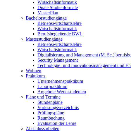
Wirtschaftsinformatik
Duale Studienformate
MasterPlan
Bachelorstudiengänge
Betriebswirtschaftslehre
Wirtschaftsinformatik
Berufsbegleitende BWL
Masterstudiengänge
Betriebswirtschaftslehre
Wirtschaftsinformatik
Digitalisierung und Management (M. Sc.) berufsbeg
Security Management
Technologie- und Innovationsmanagement und Ent
Wohnen
Praktikum
Unternehmenspraktikum
Laborpraktikum
Angebote Werksstudenten
Pläne und Termine
Stundenpläne
Vorlesungsverzeichnis
Prüfungspläne
Raumbuchung
Evaluation der Lehre
Abschlussarbeiten