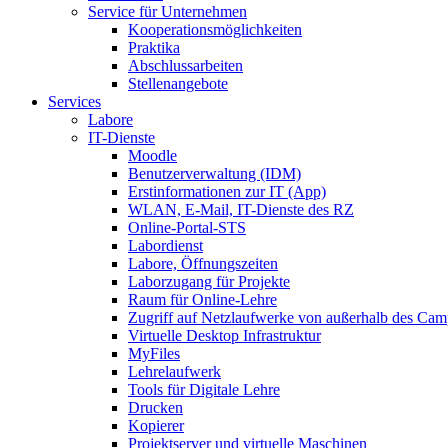
Service für Unternehmen
Kooperationsmöglichkeiten
Praktika
Abschlussarbeiten
Stellenangebote
Services
Labore
IT-Dienste
Moodle
Benutzerverwaltung (IDM)
Erstinformationen zur IT (App)
WLAN, E-Mail, IT-Dienste des RZ
Online-Portal-STS
Labordienst
Labore, Öffnungszeiten
Laborzugang für Projekte
Raum für Online-Lehre
Zugriff auf Netzlaufwerke von außerhalb des Ca
Virtuelle Desktop Infrastruktur
MyFiles
Lehrelaufwerk
Tools für Digitale Lehre
Drucken
Kopierer
Projektserver und virtuelle Maschinen