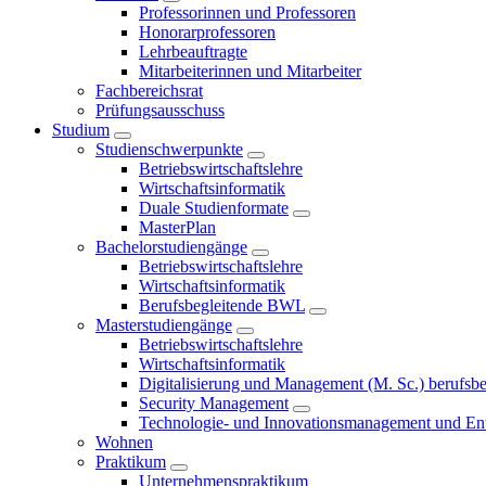
Professorinnen und Professoren
Honorarprofessoren
Lehrbeauftragte
Mitarbeiterinnen und Mitarbeiter
Fachbereichsrat
Prüfungsausschuss
Studium
Studienschwerpunkte
Betriebswirtschaftslehre
Wirtschaftsinformatik
Duale Studienformate
MasterPlan
Bachelorstudiengänge
Betriebswirtschaftslehre
Wirtschaftsinformatik
Berufsbegleitende BWL
Masterstudiengänge
Betriebswirtschaftslehre
Wirtschaftsinformatik
Digitalisierung und Management (M. Sc.) berufsbeg
Security Management
Technologie- und Innovationsmanagement und Ent
Wohnen
Praktikum
Unternehmenspraktikum