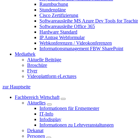
Raumbuchung
Stundenpläne
Cisco Zertifizierung
Softwareausleihe MS Azure Dev Tools for Teachin
Softwareausleihe Office 365
Hardware Standard
IP Antrag Webformular
Webkonferenzen / Videokonferenzen
Informationsmanagement FBW SharePoint
Mediathek
Aktuelle Beiträge
Broschüre
Flyer
Videoplattform eLectures
zur Hauptseite
Fachbereich Wirtschaft
Aktuelles
Informationen für Erstsemester
IT-Info
Infodisplay
Informationen zu Lehrveranstaltungen
Dekanat
Personen