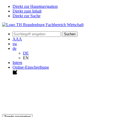
Direkt zur Hauptnavigation
Direkt zum Inhalt
Direkt zur Suche
Suchen
A
A
A
sw
de
DE
EN
Intern
Online-Einschreibung
Toggle navigation