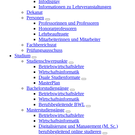
Infodisplay
Informationen zu Lehrveranstaltungen
Dekanat
Personen
Professorinnen und Professoren
Honorarprofessoren
Lehrbeauftragte
Mitarbeiterinnen und Mitarbeiter
Fachbereichsrat
Prüfungsausschuss
Studium
Studienschwerpunkte
Betriebswirtschaftslehre
Wirtschaftsinformatik
Duale Studienformate
MasterPlan
Bachelorstudiengänge
Betriebswirtschaftslehre
Wirtschaftsinformatik
Berufsbegleitende BWL
Masterstudiengänge
Betriebswirtschaftslehre
Wirtschaftsinformatik
Digitalisierung und Management (M. Sc.)
berufsbegleitend online studieren