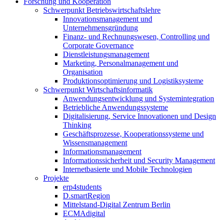
Forschung und Kooperation
Schwerpunkt Betriebswirtschaftslehre
Innovationsmanagement und
Unternehmensgründung
Finanz- und Rechnungswesen, Controlling und
Corporate Governance
Dienstleistungsmanagement
Marketing, Personalmanagement und
Organisation
Produktionsoptimierung und Logistiksysteme
Schwerpunkt Wirtschaftsinformatik
Anwendungsentwicklung und Systemintegration
Betriebliche Anwendungssysteme
Digitalisierung, Service Innovationen und Design
Thinking
Geschäftsprozesse, Kooperationssysteme und
Wissensmanagement
Informationsmanagement
Informationssicherheit und Security Management
Internetbasierte und Mobile Technologien
Projekte
erp4students
D.smartRegion
Mittelstand-Digital Zentrum Berlin
ECMAdigital