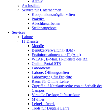
Archiv
An-Institute
Service für Unternehmen
Kooperationsmöglichkeiten
Praktika
Abschlussarbeiten
Stellenangebote
Services
Labore
IT-Dienste
Moodle
Benutzerverwaltung (IDM)
Erstinformationen zur IT (App)
WLAN, E-Mail, IT-Dienste des RZ
Online-Portal-STS
Labordienst
Labore, Öffnungszeiten
Laborzugang für Projekte
Raum für Online-Lehre
Zugriff auf Netzlaufwerke von außerhalb des
Campus
Virtuelle Desktop Infrastruktur
MyFiles
Lehrelaufwerk
Tools für Digitale Lehre