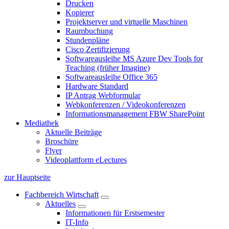
Drucken
Kopierer
Projektserver und virtuelle Maschinen
Raumbuchung
Stundenpläne
Cisco Zertifizierung
Softwareausleihe MS Azure Dev Tools for
Teaching (früher Imagine)
Softwareausleihe Office 365
Hardware Standard
IP Antrag Webformular
Webkonferenzen / Videokonferenzen
Informationsmanagement FBW SharePoint
Mediathek
Aktuelle Beiträge
Broschüre
Flyer
Videoplattform eLectures
zur Hauptseite
Fachbereich Wirtschaft
Aktuelles
Informationen für Erstsemester
IT-Info