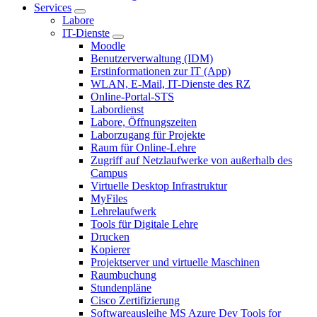
Services
Labore
IT-Dienste
Moodle
Benutzerverwaltung (IDM)
Erstinformationen zur IT (App)
WLAN, E-Mail, IT-Dienste des RZ
Online-Portal-STS
Labordienst
Labore, Öffnungszeiten
Laborzugang für Projekte
Raum für Online-Lehre
Zugriff auf Netzlaufwerke von außerhalb des
Campus
Virtuelle Desktop Infrastruktur
MyFiles
Lehrelaufwerk
Tools für Digitale Lehre
Drucken
Kopierer
Projektserver und virtuelle Maschinen
Raumbuchung
Stundenpläne
Cisco Zertifizierung
Softwareausleihe MS Azure Dev Tools for