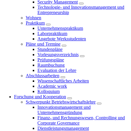
Security Management
Technologie- und Innovationsmanagement und
Entrepreneurship
Wohnen
Praktikum
Unternehmenspraktikum
Laborpraktikum
Angebote Werksstudenten
Pläne und Termine
Stundenpläne
Vorlesungsverzeichnis
Prüfungspläne
Raumbuchung
Evaluation der Lehre
Abschlussarbeiten
Wissenschaftliches Arbeiten
Academic work
Kolloquium
Forschung und Kooperation
Schwerpunkt Betriebswirtschaftslehre
Innovationsmanagement und
Unternehmensgründung
Finanz- und Rechnungswesen, Controlling und
Corporate Governance
Dienstleistungsmanagement