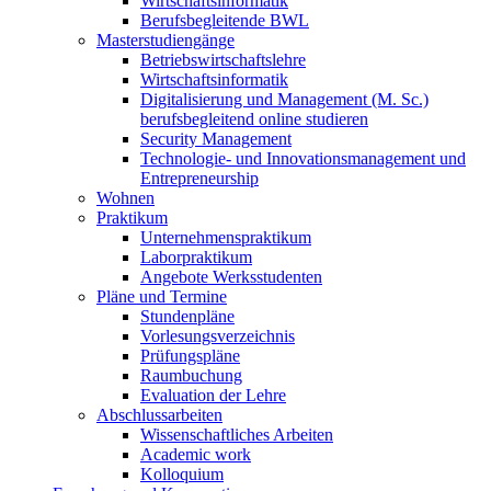
Wirtschaftsinformatik
Berufsbegleitende BWL
Masterstudiengänge
Betriebswirtschaftslehre
Wirtschaftsinformatik
Digitalisierung und Management (M. Sc.)
berufsbegleitend online studieren
Security Management
Technologie- und Innovationsmanagement und
Entrepreneurship
Wohnen
Praktikum
Unternehmenspraktikum
Laborpraktikum
Angebote Werksstudenten
Pläne und Termine
Stundenpläne
Vorlesungsverzeichnis
Prüfungspläne
Raumbuchung
Evaluation der Lehre
Abschlussarbeiten
Wissenschaftliches Arbeiten
Academic work
Kolloquium