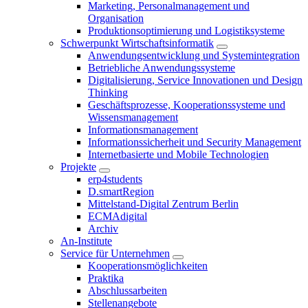
Marketing, Personalmanagement und
Organisation
Produktionsoptimierung und Logistiksysteme
Schwerpunkt Wirtschaftsinformatik
Anwendungsentwicklung und Systemintegration
Betriebliche Anwendungssysteme
Digitalisierung, Service Innovationen und Design
Thinking
Geschäftsprozesse, Kooperationssysteme und
Wissensmanagement
Informationsmanagement
Informationssicherheit und Security Management
Internetbasierte und Mobile Technologien
Projekte
erp4students
D.smartRegion
Mittelstand-Digital Zentrum Berlin
ECMAdigital
Archiv
An-Institute
Service für Unternehmen
Kooperationsmöglichkeiten
Praktika
Abschlussarbeiten
Stellenangebote