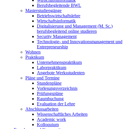
Wirtschaftsinformatik
Berufsbegleitende BWL
Masterstudiengänge
Betriebswirtschaftslehre
Wirtschaftsinformatik
Digitalisierung und Management (M. Sc.)
berufsbegleitend online studieren
Security Management
Technologie- und Innovationsmanagement und
Entrepreneurship
Wohnen
Praktikum
Unternehmenspraktikum
Laborpraktikum
Angebote Werksstudenten
Pläne und Termine
Stundenpläne
Vorlesungsverzeichnis
Prüfungspläne
Raumbuchung
Evaluation der Lehre
Abschlussarbeiten
Wissenschaftliches Arbeiten
Academic work
Kolloquium