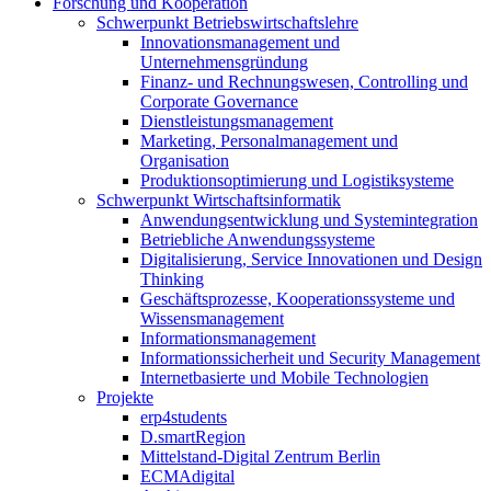
Forschung und Kooperation
Schwerpunkt Betriebswirtschaftslehre
Innovationsmanagement und
Unternehmensgründung
Finanz- und Rechnungswesen, Controlling und
Corporate Governance
Dienstleistungsmanagement
Marketing, Personalmanagement und
Organisation
Produktionsoptimierung und Logistiksysteme
Schwerpunkt Wirtschaftsinformatik
Anwendungsentwicklung und Systemintegration
Betriebliche Anwendungssysteme
Digitalisierung, Service Innovationen und Design
Thinking
Geschäftsprozesse, Kooperationssysteme und
Wissensmanagement
Informationsmanagement
Informationssicherheit und Security Management
Internetbasierte und Mobile Technologien
Projekte
erp4students
D.smartRegion
Mittelstand-Digital Zentrum Berlin
ECMAdigital