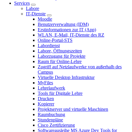
Services
Labore
IT-Dienste
Moodle
Benutzerverwaltung (IDM)
Erstinformationen zur IT (App)
WLAN, E-Mail, IT-Dienste des RZ
Online-Portal-STS
Labordienst
Labore, Öffnungszeiten
Laborzugang für Projekte
Raum für Online-Lehre
Zugriff auf Netzlaufwerke von außerhalb des
Campus
Virtuelle Desktop Infrastruktur
MyFiles
Lehrelaufwerk
Tools für Digitale Lehre
Drucken
Kopierer
Projektserver und virtuelle Maschinen
Raumbuchung
Stundenpläne
Cisco Zertifizierung
Softwareausleihe MS Azure Dev Tools for