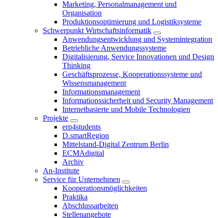
Marketing, Personalmanagement und
Organisation
Produktionsoptimierung und Logistiksysteme
Schwerpunkt Wirtschaftsinformatik
Anwendungsentwicklung und Systemintegration
Betriebliche Anwendungssysteme
Digitalisierung, Service Innovationen und Design
Thinking
Geschäftsprozesse, Kooperationssysteme und
Wissensmanagement
Informationsmanagement
Informationssicherheit und Security Management
Internetbasierte und Mobile Technologien
Projekte
erp4students
D.smartRegion
Mittelstand-Digital Zentrum Berlin
ECMAdigital
Archiv
An-Institute
Service für Unternehmen
Kooperationsmöglichkeiten
Praktika
Abschlussarbeiten
Stellenangebote