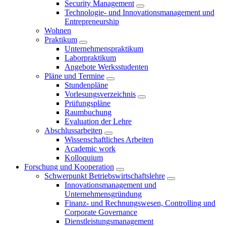
Security Management
Technologie- und Innovationsmanagement und
Entrepreneurship
Wohnen
Praktikum
Unternehmenspraktikum
Laborpraktikum
Angebote Werksstudenten
Pläne und Termine
Stundenpläne
Vorlesungsverzeichnis
Prüfungspläne
Raumbuchung
Evaluation der Lehre
Abschlussarbeiten
Wissenschaftliches Arbeiten
Academic work
Kolloquium
Forschung und Kooperation
Schwerpunkt Betriebswirtschaftslehre
Innovationsmanagement und
Unternehmensgründung
Finanz- und Rechnungswesen, Controlling und
Corporate Governance
Dienstleistungsmanagement