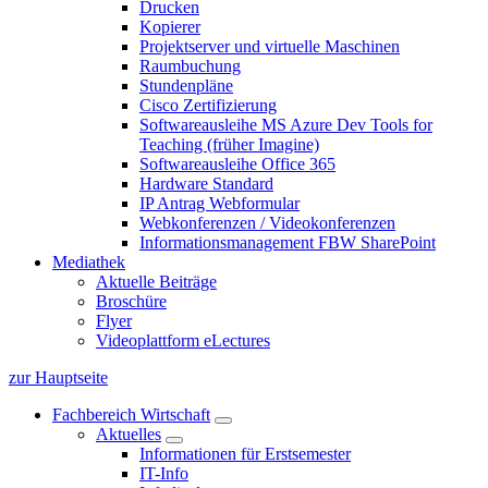
Drucken
Kopierer
Projektserver und virtuelle Maschinen
Raumbuchung
Stundenpläne
Cisco Zertifizierung
Softwareausleihe MS Azure Dev Tools for
Teaching (früher Imagine)
Softwareausleihe Office 365
Hardware Standard
IP Antrag Webformular
Webkonferenzen / Videokonferenzen
Informationsmanagement FBW SharePoint
Mediathek
Aktuelle Beiträge
Broschüre
Flyer
Videoplattform eLectures
zur Hauptseite
Fachbereich Wirtschaft
Aktuelles
Informationen für Erstsemester
IT-Info