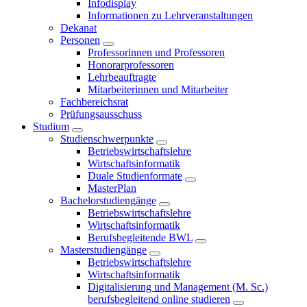
Infodisplay
Informationen zu Lehrveranstaltungen
Dekanat
Personen
Professorinnen und Professoren
Honorarprofessoren
Lehrbeauftragte
Mitarbeiterinnen und Mitarbeiter
Fachbereichsrat
Prüfungsausschuss
Studium
Studienschwerpunkte
Betriebswirtschaftslehre
Wirtschaftsinformatik
Duale Studienformate
MasterPlan
Bachelorstudiengänge
Betriebswirtschaftslehre
Wirtschaftsinformatik
Berufsbegleitende BWL
Masterstudiengänge
Betriebswirtschaftslehre
Wirtschaftsinformatik
Digitalisierung und Management (M. Sc.)
berufsbegleitend online studieren