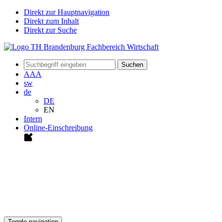
Direkt zur Hauptnavigation
Direkt zum Inhalt
Direkt zur Suche
Suchen
A
A
A
sw
de
DE
EN
Intern
Online-Einschreibung
Toggle navigation