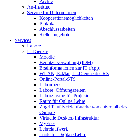
Archiv
An-Institute
Service für Unternehmen
Kooperationsmöglichkeiten
Praktika
Abschlussarbeiten
Stellenangebote
Services
Labore
IT-Dienste
Moodle
Benutzerverwaltung (IDM)
Erstinformationen zur IT (App)
WLAN, E-Mail, IT-Dienste des RZ
Online-Portal-STS
Labordienst
Labore, Öffnungszeiten
Laborzugang für Projekte
Raum für Online-Lehre
Zugriff auf Netzlaufwerke von außerhalb des
Campus
Virtuelle Desktop Infrastruktur
MyFiles
Lehrelaufwerk
Tools für Digitale Lehre