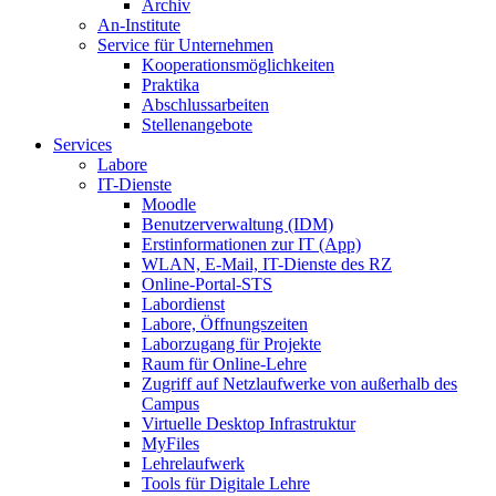
Archiv
An-Institute
Service für Unternehmen
Kooperationsmöglichkeiten
Praktika
Abschlussarbeiten
Stellenangebote
Services
Labore
IT-Dienste
Moodle
Benutzerverwaltung (IDM)
Erstinformationen zur IT (App)
WLAN, E-Mail, IT-Dienste des RZ
Online-Portal-STS
Labordienst
Labore, Öffnungszeiten
Laborzugang für Projekte
Raum für Online-Lehre
Zugriff auf Netzlaufwerke von außerhalb des
Campus
Virtuelle Desktop Infrastruktur
MyFiles
Lehrelaufwerk
Tools für Digitale Lehre