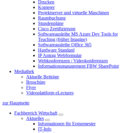
Drucken
Kopierer
Projektserver und virtuelle Maschinen
Raumbuchung
Stundenpläne
Cisco Zertifizierung
Softwareausleihe MS Azure Dev Tools for
Teaching (früher Imagine)
Softwareausleihe Office 365
Hardware Standard
IP Antrag Webformular
Webkonferenzen / Videokonferenzen
Informationsmanagement FBW SharePoint
Mediathek
Aktuelle Beiträge
Broschüre
Flyer
Videoplattform eLectures
zur Hauptseite
Fachbereich Wirtschaft
Aktuelles
Informationen für Erstsemester
IT-Info