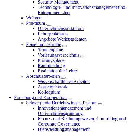
Security Management
Technologie- und Innovationsmanagement und
Entrepreneurship
Wohnen
Praktikum
Unternehmenspraktikum
Laborpraktikum
Angebote Werksstudenten
Pläne und Termine
Stundenpläne
Vorlesungsverzeichnis
Prüfungspläne
Raumbuchung
Evaluation der Lehre
Abschlussarbeiten
Wissenschaftliches Arbeiten
Academic work
Kolloquium
Forschung und Kooperation
Schwerpunkt Betriebswirtschaftslehre
Innovationsmanagement und
Unternehmensgründung
Finanz- und Rechnungswesen, Controlling und
Corporate Governance
Dienstleistungsmanagement