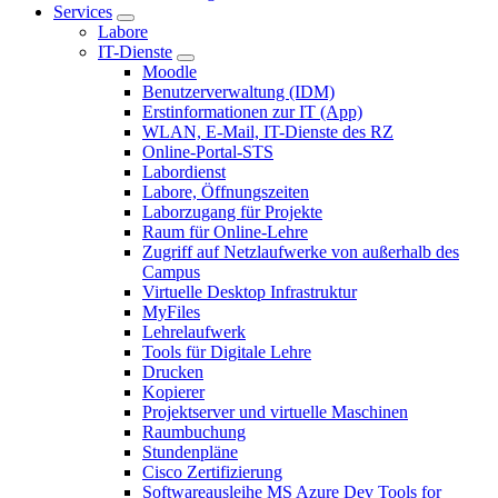
Services
Labore
IT-Dienste
Moodle
Benutzerverwaltung (IDM)
Erstinformationen zur IT (App)
WLAN, E-Mail, IT-Dienste des RZ
Online-Portal-STS
Labordienst
Labore, Öffnungszeiten
Laborzugang für Projekte
Raum für Online-Lehre
Zugriff auf Netzlaufwerke von außerhalb des
Campus
Virtuelle Desktop Infrastruktur
MyFiles
Lehrelaufwerk
Tools für Digitale Lehre
Drucken
Kopierer
Projektserver und virtuelle Maschinen
Raumbuchung
Stundenpläne
Cisco Zertifizierung
Softwareausleihe MS Azure Dev Tools for