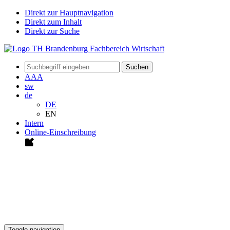
Direkt zur Hauptnavigation
Direkt zum Inhalt
Direkt zur Suche
Suchen
A
A
A
sw
de
DE
EN
Intern
Online-Einschreibung
Toggle navigation