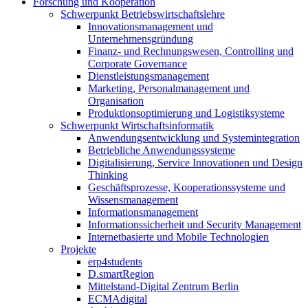
Forschung und Kooperation
Schwerpunkt Betriebswirtschaftslehre
Innovationsmanagement und
Unternehmensgründung
Finanz- und Rechnungswesen, Controlling und
Corporate Governance
Dienstleistungsmanagement
Marketing, Personalmanagement und
Organisation
Produktionsoptimierung und Logistiksysteme
Schwerpunkt Wirtschaftsinformatik
Anwendungsentwicklung und Systemintegration
Betriebliche Anwendungssysteme
Digitalisierung, Service Innovationen und Design
Thinking
Geschäftsprozesse, Kooperationssysteme und
Wissensmanagement
Informationsmanagement
Informationssicherheit und Security Management
Internetbasierte und Mobile Technologien
Projekte
erp4students
D.smartRegion
Mittelstand-Digital Zentrum Berlin
ECMAdigital