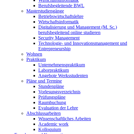
Wirtschaftsinformatik
Berufsbegleitende BWL
Masterstudiengänge
Betriebswirtschaftslehre
Wirtschaftsinformatik
Digitalisierung und Management (M. Sc.)
berufsbegleitend online studieren
Security Management
Technologie- und Innovationsmanagement und
Entrepreneurship
Wohnen
Praktikum
Unternehmenspraktikum
Laborpraktikum
Angebote Werksstudenten
Pläne und Termine
Stundenpläne
Vorlesungsverzeichnis
Prüfungspläne
Raumbuchung
Evaluation der Lehre
Abschlussarbeiten
Wissenschaftliches Arbeiten
Academic work
Kolloquium