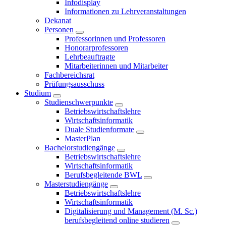
Infodisplay
Informationen zu Lehrveranstaltungen
Dekanat
Personen
Professorinnen und Professoren
Honorarprofessoren
Lehrbeauftragte
Mitarbeiterinnen und Mitarbeiter
Fachbereichsrat
Prüfungsausschuss
Studium
Studienschwerpunkte
Betriebswirtschaftslehre
Wirtschaftsinformatik
Duale Studienformate
MasterPlan
Bachelorstudiengänge
Betriebswirtschaftslehre
Wirtschaftsinformatik
Berufsbegleitende BWL
Masterstudiengänge
Betriebswirtschaftslehre
Wirtschaftsinformatik
Digitalisierung und Management (M. Sc.)
berufsbegleitend online studieren