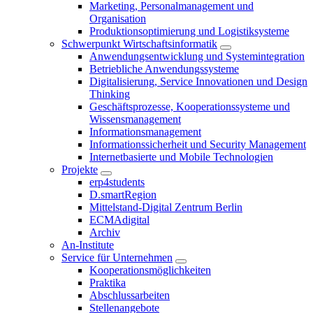
Marketing, Personalmanagement und
Organisation
Produktionsoptimierung und Logistiksysteme
Schwerpunkt Wirtschaftsinformatik
Anwendungsentwicklung und Systemintegration
Betriebliche Anwendungssysteme
Digitalisierung, Service Innovationen und Design
Thinking
Geschäftsprozesse, Kooperationssysteme und
Wissensmanagement
Informationsmanagement
Informationssicherheit und Security Management
Internetbasierte und Mobile Technologien
Projekte
erp4students
D.smartRegion
Mittelstand-Digital Zentrum Berlin
ECMAdigital
Archiv
An-Institute
Service für Unternehmen
Kooperationsmöglichkeiten
Praktika
Abschlussarbeiten
Stellenangebote