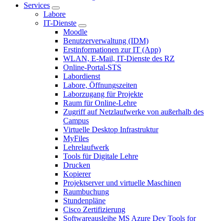
Services
Labore
IT-Dienste
Moodle
Benutzerverwaltung (IDM)
Erstinformationen zur IT (App)
WLAN, E-Mail, IT-Dienste des RZ
Online-Portal-STS
Labordienst
Labore, Öffnungszeiten
Laborzugang für Projekte
Raum für Online-Lehre
Zugriff auf Netzlaufwerke von außerhalb des
Campus
Virtuelle Desktop Infrastruktur
MyFiles
Lehrelaufwerk
Tools für Digitale Lehre
Drucken
Kopierer
Projektserver und virtuelle Maschinen
Raumbuchung
Stundenpläne
Cisco Zertifizierung
Softwareausleihe MS Azure Dev Tools for