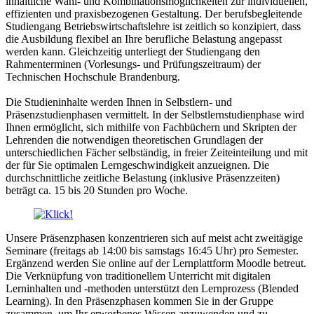
inhaltliche Wahl- und Kombinationsmöglichkeiten zur individuellen,
effizienten und praxisbezogenen Gestaltung. Der berufsbegleitende
Studiengang Betriebswirtschaftslehre ist zeitlich so konzipiert, dass
die Ausbildung flexibel an Ihre berufliche Belastung angepasst
werden kann. Gleichzeitig unterliegt der Studiengang den
Rahmenterminen (Vorlesungs- und Prüfungszeitraum) der
Technischen Hochschule Brandenburg.
Die Studieninhalte werden Ihnen in Selbstlern- und
Präsenzstudienphasen vermittelt. In der Selbstlernstudienphase wird
Ihnen ermöglicht, sich mithilfe von Fachbüchern und Skripten der
Lehrenden die notwendigen theoretischen Grundlagen der
unterschiedlichen Fächer selbständig, in freier Zeiteinteilung und mit
der für Sie optimalen Lerngeschwindigkeit anzueignen. Die
durchschnittliche zeitliche Belastung (inklusive Präsenzzeiten)
beträgt ca. 15 bis 20 Stunden pro Woche.
Unsere Präsenzphasen konzentrieren sich auf meist acht zweitägige
Seminare (freitags ab 14:00 bis samstags 16:45 Uhr) pro Semester.
Ergänzend werden Sie online auf der Lernplattform Moodle betreut.
Die Verknüpfung von traditionellem Unterricht mit digitalen
Lerninhalten und -methoden unterstützt den Lernprozess (Blended
Learning). In den Präsenzphasen kommen Sie in der Gruppe
zusammen, um Ihr erworbenes Wissen anzuwenden und zu