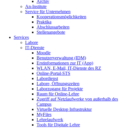
Archiv
An-Institute
Service für Unternehmen
Kooperationsmöglichkeiten
Praktika
Abschlussarbeiten
Stellenangebote
Services
Labore
IT-Dienste
Moodle
Benutzerverwaltung (IDM)
Erstinformationen zur IT (App)
WLAN, E-Mail, IT-Dienste des RZ
Online-Portal-STS
Labordienst
Labore, Öffnungszeiten
Laborzugang für Projekte
Raum für Online-Lehre
Zugriff auf Netzlaufwerke von außerhalb des
Campus
Virtuelle Desktop Infrastruktur
MyFiles
Lehrelaufwerk
Tools für Digitale Lehre