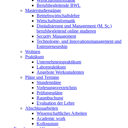
Wirtschaftsinformatik
Berufsbegleitende BWL
Masterstudiengänge
Betriebswirtschaftslehre
Wirtschaftsinformatik
Digitalisierung und Management (M. Sc.)
berufsbegleitend online studieren
Security Management
Technologie- und Innovationsmanagement und
Entrepreneurship
Wohnen
Praktikum
Unternehmenspraktikum
Laborpraktikum
Angebote Werksstudenten
Pläne und Termine
Stundenpläne
Vorlesungsverzeichnis
Prüfungspläne
Raumbuchung
Evaluation der Lehre
Abschlussarbeiten
Wissenschaftliches Arbeiten
Academic work
Kolloquium