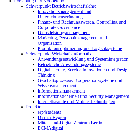
Forschung und Kooperation
Schwerpunkt Betriebswirtschaftslehre
Innovationsmanagement und
Unternehmensgründung
Finanz- und Rechnungswesen, Controlling und
Corporate Governance
Dienstleistungsmanagement
Marketing, Personalmanagement und
Organisation
Produktionsoptimierung und Logistiksysteme
Schwerpunkt Wirtschaftsinformatik
Anwendungsentwicklung und Systemintegration
Betriebliche Anwendungssysteme
Digitalisierung, Service Innovationen und Design
Thinking
Geschäftsprozesse, Kooperationssysteme und
Wissensmanagement
Informationsmanagement
Informationssicherheit und Security Management
Internetbasierte und Mobile Technologien
Projekte
erp4students
D.smartRegion
Mittelstand-Digital Zentrum Berlin
ECMAdigital