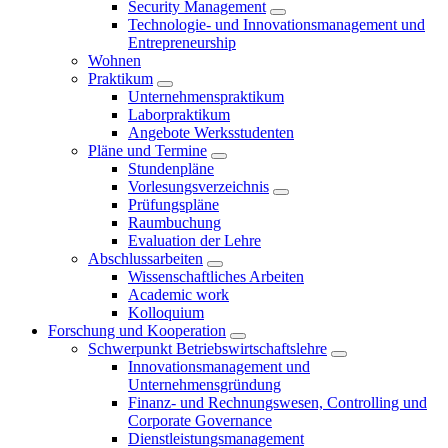
Security Management
Technologie- und Innovationsmanagement und
Entrepreneurship
Wohnen
Praktikum
Unternehmenspraktikum
Laborpraktikum
Angebote Werksstudenten
Pläne und Termine
Stundenpläne
Vorlesungsverzeichnis
Prüfungspläne
Raumbuchung
Evaluation der Lehre
Abschlussarbeiten
Wissenschaftliches Arbeiten
Academic work
Kolloquium
Forschung und Kooperation
Schwerpunkt Betriebswirtschaftslehre
Innovationsmanagement und
Unternehmensgründung
Finanz- und Rechnungswesen, Controlling und
Corporate Governance
Dienstleistungsmanagement