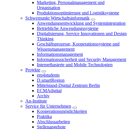
Marketing, Personalmanagement und
Organisation
Produktionsoptimierung und Logistiksysteme
Schwerpunkt Wirtschaftsinformatik
Anwendungsentwicklung und Systemintegration
Betriebliche Anwendungssysteme
Digitalisierung, Service Innovationen und Design
Thinking
Geschäftsprozesse, Kooperationssysteme und
Wissensmanagement
Informationsmanagement
Informationssicherheit und Security Management
Internetbasierte und Mobile Technologien
Projekte
erp4students
D.smartRegion
Mittelstand-Digital Zentrum Berlin
ECMAdigital
Archiv
An-Institute
Service für Unternehmen
Kooperationsmöglichkeiten
Praktika
Abschlussarbeiten
Stellenangebote