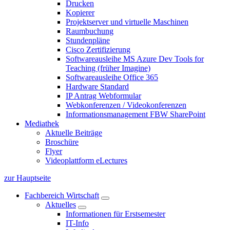
Drucken
Kopierer
Projektserver und virtuelle Maschinen
Raumbuchung
Stundenpläne
Cisco Zertifizierung
Softwareausleihe MS Azure Dev Tools for
Teaching (früher Imagine)
Softwareausleihe Office 365
Hardware Standard
IP Antrag Webformular
Webkonferenzen / Videokonferenzen
Informationsmanagement FBW SharePoint
Mediathek
Aktuelle Beiträge
Broschüre
Flyer
Videoplattform eLectures
zur Hauptseite
Fachbereich Wirtschaft
Aktuelles
Informationen für Erstsemester
IT-Info