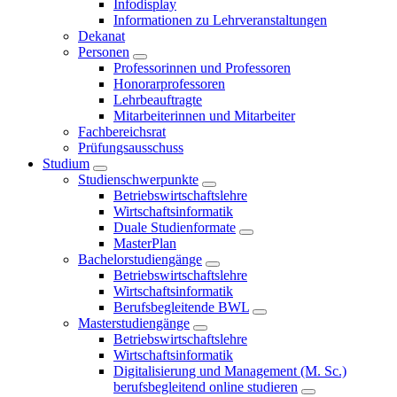
Infodisplay
Informationen zu Lehrveranstaltungen
Dekanat
Personen
Professorinnen und Professoren
Honorarprofessoren
Lehrbeauftragte
Mitarbeiterinnen und Mitarbeiter
Fachbereichsrat
Prüfungsausschuss
Studium
Studienschwerpunkte
Betriebswirtschaftslehre
Wirtschaftsinformatik
Duale Studienformate
MasterPlan
Bachelorstudiengänge
Betriebswirtschaftslehre
Wirtschaftsinformatik
Berufsbegleitende BWL
Masterstudiengänge
Betriebswirtschaftslehre
Wirtschaftsinformatik
Digitalisierung und Management (M. Sc.)
berufsbegleitend online studieren