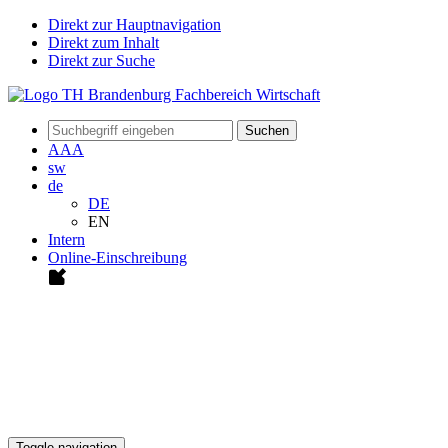
Direkt zur Hauptnavigation
Direkt zum Inhalt
Direkt zur Suche
Suchen
A
A
A
sw
de
DE
EN
Intern
Online-Einschreibung
Toggle navigation