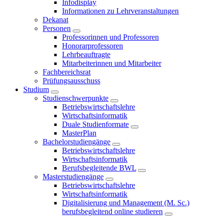
Infodisplay
Informationen zu Lehrveranstaltungen
Dekanat
Personen
Professorinnen und Professoren
Honorarprofessoren
Lehrbeauftragte
Mitarbeiterinnen und Mitarbeiter
Fachbereichsrat
Prüfungsausschuss
Studium
Studienschwerpunkte
Betriebswirtschaftslehre
Wirtschaftsinformatik
Duale Studienformate
MasterPlan
Bachelorstudiengänge
Betriebswirtschaftslehre
Wirtschaftsinformatik
Berufsbegleitende BWL
Masterstudiengänge
Betriebswirtschaftslehre
Wirtschaftsinformatik
Digitalisierung und Management (M. Sc.)
berufsbegleitend online studieren