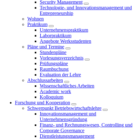
Security Management
Technologie- und Innovationsmanagement und
Entrepreneurship
Wohnen
Praktikum
Unternehmenspraktikum
Laborpraktikum
Angebote Werksstudenten
Pläne und Termine
Stundenpläne
Vorlesungsverzeichnis
Prüfungspläne
Raumbuchung
Evaluation der Lehre
Abschlussarbeiten
Wissenschaftliches Arbeiten
Academic work
Kolloquium
Forschung und Kooperation
Schwerpunkt Betriebswirtschaftslehre
Innovationsmanagement und
Unternehmensgründung
Finanz- und Rechnungswesen, Controlling und
Corporate Governance
Dienstleistungsmanagement