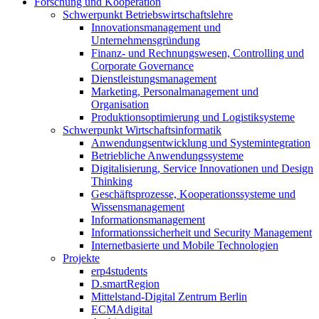
Forschung und Kooperation
Schwerpunkt Betriebswirtschaftslehre
Innovationsmanagement und
Unternehmensgründung
Finanz- und Rechnungswesen, Controlling und
Corporate Governance
Dienstleistungsmanagement
Marketing, Personalmanagement und
Organisation
Produktionsoptimierung und Logistiksysteme
Schwerpunkt Wirtschaftsinformatik
Anwendungsentwicklung und Systemintegration
Betriebliche Anwendungssysteme
Digitalisierung, Service Innovationen und Design
Thinking
Geschäftsprozesse, Kooperationssysteme und
Wissensmanagement
Informationsmanagement
Informationssicherheit und Security Management
Internetbasierte und Mobile Technologien
Projekte
erp4students
D.smartRegion
Mittelstand-Digital Zentrum Berlin
ECMAdigital