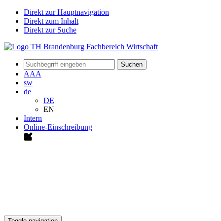
Direkt zur Hauptnavigation
Direkt zum Inhalt
Direkt zur Suche
Suchen
A
A
A
sw
de
DE
EN
Intern
Online-Einschreibung
Toggle navigation