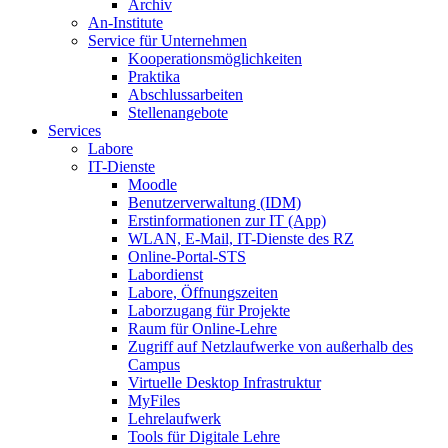
Archiv
An-Institute
Service für Unternehmen
Kooperationsmöglichkeiten
Praktika
Abschlussarbeiten
Stellenangebote
Services
Labore
IT-Dienste
Moodle
Benutzerverwaltung (IDM)
Erstinformationen zur IT (App)
WLAN, E-Mail, IT-Dienste des RZ
Online-Portal-STS
Labordienst
Labore, Öffnungszeiten
Laborzugang für Projekte
Raum für Online-Lehre
Zugriff auf Netzlaufwerke von außerhalb des
Campus
Virtuelle Desktop Infrastruktur
MyFiles
Lehrelaufwerk
Tools für Digitale Lehre