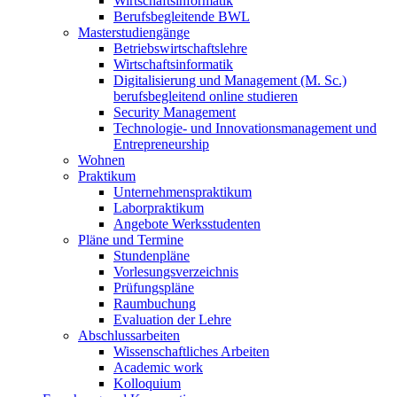
Wirtschaftsinformatik
Berufsbegleitende BWL
Masterstudiengänge
Betriebswirtschaftslehre
Wirtschaftsinformatik
Digitalisierung und Management (M. Sc.)
berufsbegleitend online studieren
Security Management
Technologie- und Innovationsmanagement und
Entrepreneurship
Wohnen
Praktikum
Unternehmenspraktikum
Laborpraktikum
Angebote Werksstudenten
Pläne und Termine
Stundenpläne
Vorlesungsverzeichnis
Prüfungspläne
Raumbuchung
Evaluation der Lehre
Abschlussarbeiten
Wissenschaftliches Arbeiten
Academic work
Kolloquium