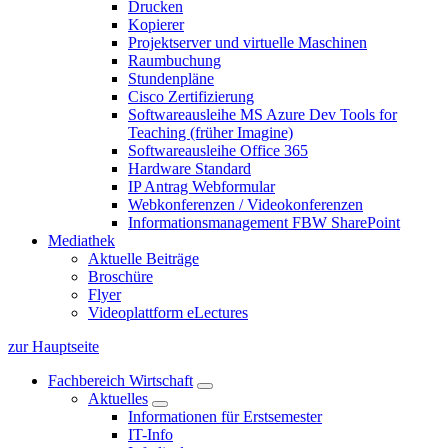
Drucken
Kopierer
Projektserver und virtuelle Maschinen
Raumbuchung
Stundenpläne
Cisco Zertifizierung
Softwareausleihe MS Azure Dev Tools for
Teaching (früher Imagine)
Softwareausleihe Office 365
Hardware Standard
IP Antrag Webformular
Webkonferenzen / Videokonferenzen
Informationsmanagement FBW SharePoint
Mediathek
Aktuelle Beiträge
Broschüre
Flyer
Videoplattform eLectures
zur Hauptseite
Fachbereich Wirtschaft
Aktuelles
Informationen für Erstsemester
IT-Info