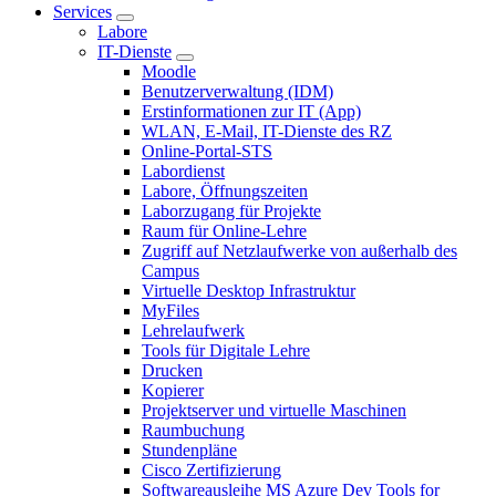
Services
Labore
IT-Dienste
Moodle
Benutzerverwaltung (IDM)
Erstinformationen zur IT (App)
WLAN, E-Mail, IT-Dienste des RZ
Online-Portal-STS
Labordienst
Labore, Öffnungszeiten
Laborzugang für Projekte
Raum für Online-Lehre
Zugriff auf Netzlaufwerke von außerhalb des
Campus
Virtuelle Desktop Infrastruktur
MyFiles
Lehrelaufwerk
Tools für Digitale Lehre
Drucken
Kopierer
Projektserver und virtuelle Maschinen
Raumbuchung
Stundenpläne
Cisco Zertifizierung
Softwareausleihe MS Azure Dev Tools for