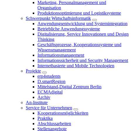
Marketing, Personalmanagement und
Organisation
Produktionsoptimierung und Logistiksysteme
Schwerpunkt Wirtschaftsinformatik
Anwendungsentwicklung und Systemintegration
Betriebliche Anwendungssysteme
Digitalisierung, Service Innovationen und Design
Thinking
Geschäftsprozesse, Kooperationssysteme und
Wissensmanagement
Informationsmanagement
Informationssicherheit und Security Management
Internetbasierte und Mobile Technologien
Projekte
erp4students
D.smartRegion
Mittelstand-Digital Zentrum Berlin
ECMAdigital
Archiv
An-Institute
Service für Unternehmen
Kooperationsmöglichkeiten
Praktika
Abschlussarbeiten
Stellenangebote