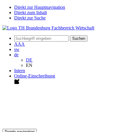
Direkt zur Hauptnavigation
Direkt zum Inhalt
Direkt zur Suche
Suchen
A
A
A
sw
de
DE
EN
Intern
Online-Einschreibung
Toggle navigation