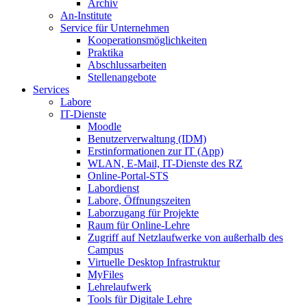
Archiv
An-Institute
Service für Unternehmen
Kooperationsmöglichkeiten
Praktika
Abschlussarbeiten
Stellenangebote
Services
Labore
IT-Dienste
Moodle
Benutzerverwaltung (IDM)
Erstinformationen zur IT (App)
WLAN, E-Mail, IT-Dienste des RZ
Online-Portal-STS
Labordienst
Labore, Öffnungszeiten
Laborzugang für Projekte
Raum für Online-Lehre
Zugriff auf Netzlaufwerke von außerhalb des
Campus
Virtuelle Desktop Infrastruktur
MyFiles
Lehrelaufwerk
Tools für Digitale Lehre