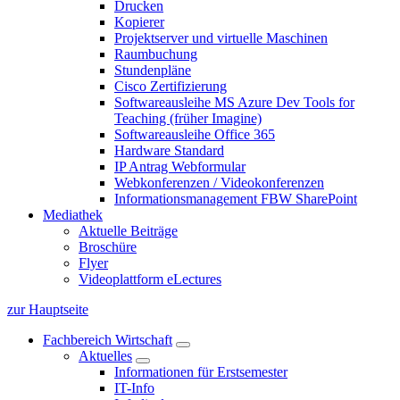
Drucken
Kopierer
Projektserver und virtuelle Maschinen
Raumbuchung
Stundenpläne
Cisco Zertifizierung
Softwareausleihe MS Azure Dev Tools for
Teaching (früher Imagine)
Softwareausleihe Office 365
Hardware Standard
IP Antrag Webformular
Webkonferenzen / Videokonferenzen
Informationsmanagement FBW SharePoint
Mediathek
Aktuelle Beiträge
Broschüre
Flyer
Videoplattform eLectures
zur Hauptseite
Fachbereich Wirtschaft
Aktuelles
Informationen für Erstsemester
IT-Info