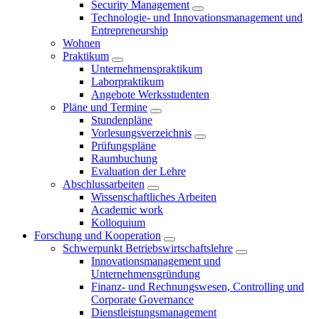
Security Management
Technologie- und Innovationsmanagement und
Entrepreneurship
Wohnen
Praktikum
Unternehmenspraktikum
Laborpraktikum
Angebote Werksstudenten
Pläne und Termine
Stundenpläne
Vorlesungsverzeichnis
Prüfungspläne
Raumbuchung
Evaluation der Lehre
Abschlussarbeiten
Wissenschaftliches Arbeiten
Academic work
Kolloquium
Forschung und Kooperation
Schwerpunkt Betriebswirtschaftslehre
Innovationsmanagement und
Unternehmensgründung
Finanz- und Rechnungswesen, Controlling und
Corporate Governance
Dienstleistungsmanagement