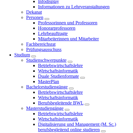
Infodisplay
Informationen zu Lehrveranstaltungen
Dekanat
Personen
Professorinnen und Professoren
Honorarprofessoren
Lehrbeauftragte
Mitarbeiterinnen und Mitarbeiter
Fachbereichsrat
Prüfungsausschuss
Studium
Studienschwerpunkte
Betriebswirtschaftslehre
Wirtschaftsinformatik
Duale Studienformate
MasterPlan
Bachelorstudiengänge
Betriebswirtschaftslehre
Wirtschaftsinformatik
Berufsbegleitende BWL
Masterstudiengänge
Betriebswirtschaftslehre
Wirtschaftsinformatik
Digitalisierung und Management (M. Sc.)
berufsbegleitend online studieren