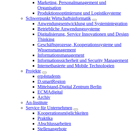
Marketing, Personalmanagement und
Organisation
Produktionsoptimierung und Logistiksysteme
Schwerpunkt Wirtschaftsinformatik
Anwendungsentwicklung und Systemintegration
Betriebliche Anwendungssysteme
Digitalisierung, Service Innovationen und Design
Thinking
Geschäftsprozesse, Kooperationssysteme und
Wissensmanagement
Informationsmanagement
Informationssicherheit und Security Management
Internetbasierte und Mobile Technologien
Projekte
erp4students
D.smartRegion
Mittelstand-Digital Zentrum Berlin
ECMAdigital
Archiv
An-Institute
Service für Unternehmen
Kooperationsmöglichkeiten
Praktika
Abschlussarbeiten
Stellenangebote