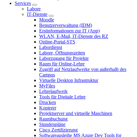
Services
Labore
IT-Dienste
Moodle
Benutzerverwaltung (IDM)
Erstinformationen zur IT (App)
WLAN, E-Mail, IT-Dienste des RZ
Online-Portal-STS
Labordienst
Labore, Öffnungszeiten
Laborzugang für Projekte
Raum für Online-Lehre
Zugriff auf Netzlaufwerke von außerhalb des
Campus
Virtuelle Desktop Infrastruktur
MyFiles
Lehrelaufwerk
Tools für Digitale Lehre
Drucken
Kopierer
Projektserver und virtuelle Maschinen
Raumbuchung
Stundenpläne
Cisco Zertifizierung
Softwareausleihe MS Azure Dev Tools for