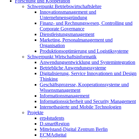
Forschung und Kooperation
Schwerpunkt Betriebswirtschaftslehre
Innovationsmanagement und
Unternehmensgründung
Finanz- und Rechnungswesen, Controlling und
Corporate Governance
Dienstleistungsmanagement
Marketing, Personalmanagement und
Organisation
Produktionsoptimierung und Logistiksysteme
Schwerpunkt Wirtschaftsinformatik
Anwendungsentwicklung und Systemintegration
Betriebliche Anwendungssysteme
Digitalisierung, Service Innovationen und Design
Thinking
Geschäftsprozesse, Kooperationssysteme und
Wissensmanagement
Informationsmanagement
Informationssicherheit und Security Management
Internetbasierte und Mobile Technologien
Projekte
erp4students
D.smartRegion
Mittelstand-Digital Zentrum Berlin
ECMAdigital