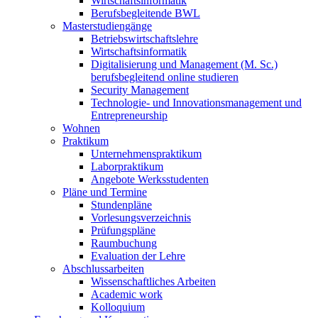
Wirtschaftsinformatik
Berufsbegleitende BWL
Masterstudiengänge
Betriebswirtschaftslehre
Wirtschaftsinformatik
Digitalisierung und Management (M. Sc.)
berufsbegleitend online studieren
Security Management
Technologie- und Innovationsmanagement und
Entrepreneurship
Wohnen
Praktikum
Unternehmenspraktikum
Laborpraktikum
Angebote Werksstudenten
Pläne und Termine
Stundenpläne
Vorlesungsverzeichnis
Prüfungspläne
Raumbuchung
Evaluation der Lehre
Abschlussarbeiten
Wissenschaftliches Arbeiten
Academic work
Kolloquium