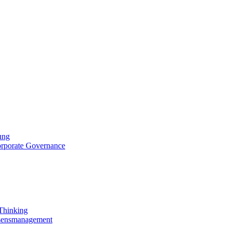
ung
orporate Governance
 Thinking
ssensmanagement