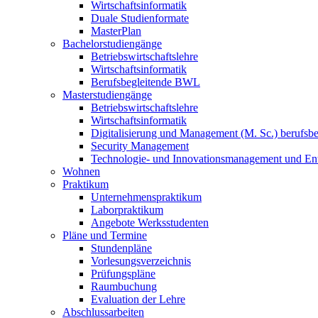
Wirtschaftsinformatik
Duale Studienformate
MasterPlan
Bachelorstudiengänge
Betriebswirtschaftslehre
Wirtschaftsinformatik
Berufsbegleitende BWL
Masterstudiengänge
Betriebswirtschaftslehre
Wirtschaftsinformatik
Digitalisierung und Management (M. Sc.) berufsbeg
Security Management
Technologie- und Innovationsmanagement und Ent
Wohnen
Praktikum
Unternehmenspraktikum
Laborpraktikum
Angebote Werksstudenten
Pläne und Termine
Stundenpläne
Vorlesungsverzeichnis
Prüfungspläne
Raumbuchung
Evaluation der Lehre
Abschlussarbeiten