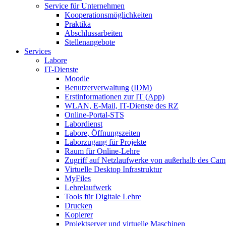
Service für Unternehmen
Kooperationsmöglichkeiten
Praktika
Abschlussarbeiten
Stellenangebote
Services
Labore
IT-Dienste
Moodle
Benutzerverwaltung (IDM)
Erstinformationen zur IT (App)
WLAN, E-Mail, IT-Dienste des RZ
Online-Portal-STS
Labordienst
Labore, Öffnungszeiten
Laborzugang für Projekte
Raum für Online-Lehre
Zugriff auf Netzlaufwerke von außerhalb des Ca
Virtuelle Desktop Infrastruktur
MyFiles
Lehrelaufwerk
Tools für Digitale Lehre
Drucken
Kopierer
Projektserver und virtuelle Maschinen