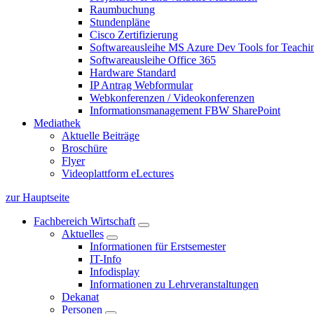
Raumbuchung
Stundenpläne
Cisco Zertifizierung
Softwareausleihe MS Azure Dev Tools for Teachin
Softwareausleihe Office 365
Hardware Standard
IP Antrag Webformular
Webkonferenzen / Videokonferenzen
Informationsmanagement FBW SharePoint
Mediathek
Aktuelle Beiträge
Broschüre
Flyer
Videoplattform eLectures
zur Hauptseite
Fachbereich Wirtschaft
Aktuelles
Informationen für Erstsemester
IT-Info
Infodisplay
Informationen zu Lehrveranstaltungen
Dekanat
Personen