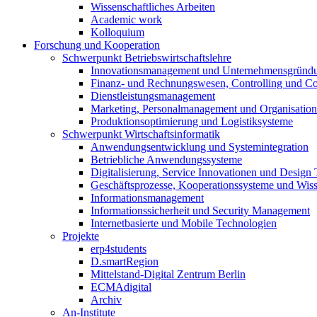
Wissenschaftliches Arbeiten
Academic work
Kolloquium
Forschung und Kooperation
Schwerpunkt Betriebswirtschaftslehre
Innovationsmanagement und Unternehmensgründ
Finanz- und Rechnungswesen, Controlling und C
Dienstleistungsmanagement
Marketing, Personalmanagement und Organisation
Produktionsoptimierung und Logistiksysteme
Schwerpunkt Wirtschaftsinformatik
Anwendungsentwicklung und Systemintegration
Betriebliche Anwendungssysteme
Digitalisierung, Service Innovationen und Design
Geschäftsprozesse, Kooperationssysteme und Wi
Informationsmanagement
Informationssicherheit und Security Management
Internetbasierte und Mobile Technologien
Projekte
erp4students
D.smartRegion
Mittelstand-Digital Zentrum Berlin
ECMAdigital
Archiv
An-Institute