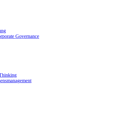
ung
orporate Governance
 Thinking
ssensmanagement