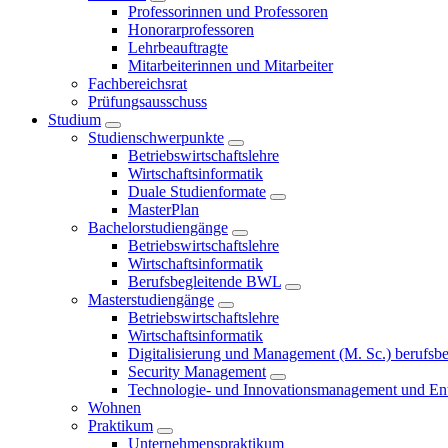
Professorinnen und Professoren
Honorarprofessoren
Lehrbeauftragte
Mitarbeiterinnen und Mitarbeiter
Fachbereichsrat
Prüfungsausschuss
Studium
Studienschwerpunkte
Betriebswirtschaftslehre
Wirtschaftsinformatik
Duale Studienformate
MasterPlan
Bachelorstudiengänge
Betriebswirtschaftslehre
Wirtschaftsinformatik
Berufsbegleitende BWL
Masterstudiengänge
Betriebswirtschaftslehre
Wirtschaftsinformatik
Digitalisierung und Management (M. Sc.) berufsbeg
Security Management
Technologie- und Innovationsmanagement und Ent
Wohnen
Praktikum
Unternehmenspraktikum