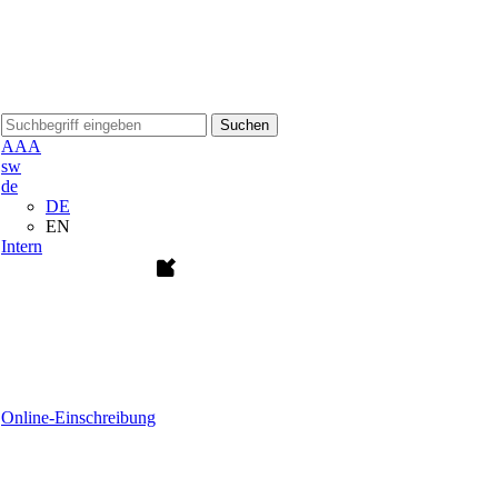
Suchen
A
A
A
sw
de
DE
EN
Intern
Online-Einschreibung