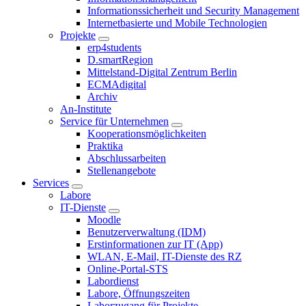
Informationssicherheit und Security Management
Internetbasierte und Mobile Technologien
Projekte
erp4students
D.smartRegion
Mittelstand-Digital Zentrum Berlin
ECMAdigital
Archiv
An-Institute
Service für Unternehmen
Kooperationsmöglichkeiten
Praktika
Abschlussarbeiten
Stellenangebote
Services
Labore
IT-Dienste
Moodle
Benutzerverwaltung (IDM)
Erstinformationen zur IT (App)
WLAN, E-Mail, IT-Dienste des RZ
Online-Portal-STS
Labordienst
Labore, Öffnungszeiten
Laborzugang für Projekte