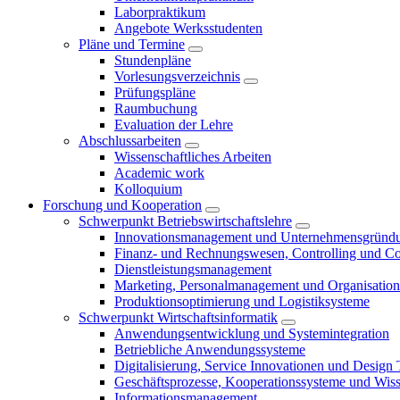
Laborpraktikum
Angebote Werksstudenten
Pläne und Termine
Stundenpläne
Vorlesungsverzeichnis
Prüfungspläne
Raumbuchung
Evaluation der Lehre
Abschlussarbeiten
Wissenschaftliches Arbeiten
Academic work
Kolloquium
Forschung und Kooperation
Schwerpunkt Betriebswirtschaftslehre
Innovationsmanagement und Unternehmensgründ
Finanz- und Rechnungswesen, Controlling und C
Dienstleistungsmanagement
Marketing, Personalmanagement und Organisation
Produktionsoptimierung und Logistiksysteme
Schwerpunkt Wirtschaftsinformatik
Anwendungsentwicklung und Systemintegration
Betriebliche Anwendungssysteme
Digitalisierung, Service Innovationen und Design
Geschäftsprozesse, Kooperationssysteme und Wi
Informationsmanagement