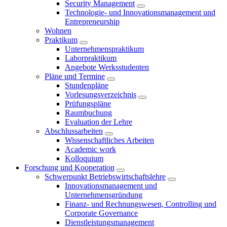
Security Management
Technologie- und Innovationsmanagement und
Entrepreneurship
Wohnen
Praktikum
Unternehmenspraktikum
Laborpraktikum
Angebote Werksstudenten
Pläne und Termine
Stundenpläne
Vorlesungsverzeichnis
Prüfungspläne
Raumbuchung
Evaluation der Lehre
Abschlussarbeiten
Wissenschaftliches Arbeiten
Academic work
Kolloquium
Forschung und Kooperation
Schwerpunkt Betriebswirtschaftslehre
Innovationsmanagement und
Unternehmensgründung
Finanz- und Rechnungswesen, Controlling und
Corporate Governance
Dienstleistungsmanagement