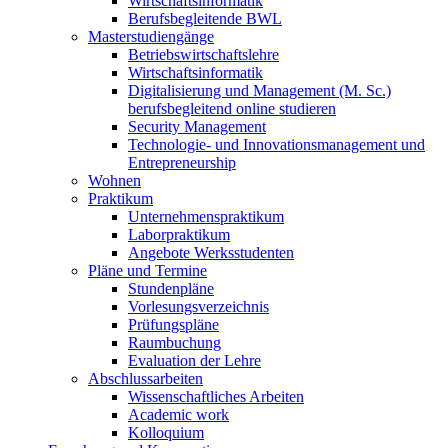
Wirtschaftsinformatik
Berufsbegleitende BWL
Masterstudiengänge
Betriebswirtschaftslehre
Wirtschaftsinformatik
Digitalisierung und Management (M. Sc.)
berufsbegleitend online studieren
Security Management
Technologie- und Innovationsmanagement und
Entrepreneurship
Wohnen
Praktikum
Unternehmenspraktikum
Laborpraktikum
Angebote Werksstudenten
Pläne und Termine
Stundenpläne
Vorlesungsverzeichnis
Prüfungspläne
Raumbuchung
Evaluation der Lehre
Abschlussarbeiten
Wissenschaftliches Arbeiten
Academic work
Kolloquium