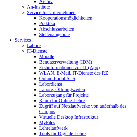
Archiv
An-Institute
Service für Unternehmen
Kooperationsmöglichkeiten
Praktika
Abschlussarbeiten
Stellenangebote
Services
Labore
IT-Dienste
Moodle
Benutzerverwaltung (IDM)
Erstinformationen zur IT (App)
WLAN, E-Mail, IT-Dienste des RZ
Online-Portal-STS
Labordienst
Labore, Öffnungszeiten
Laborzugang für Projekte
Raum für Online-Lehre
Zugriff auf Netzlaufwerke von außerhalb des
Campus
Virtuelle Desktop Infrastruktur
MyFiles
Lehrelaufwerk
Tools für Digitale Lehre