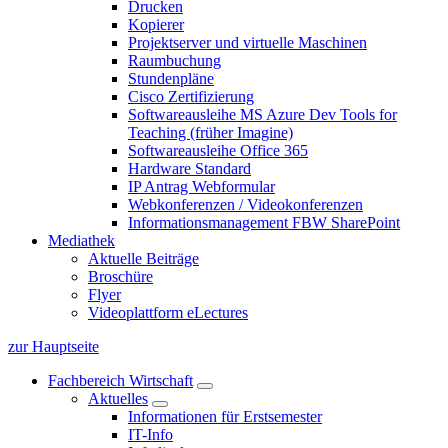
Drucken
Kopierer
Projektserver und virtuelle Maschinen
Raumbuchung
Stundenpläne
Cisco Zertifizierung
Softwareausleihe MS Azure Dev Tools for
Teaching (früher Imagine)
Softwareausleihe Office 365
Hardware Standard
IP Antrag Webformular
Webkonferenzen / Videokonferenzen
Informationsmanagement FBW SharePoint
Mediathek
Aktuelle Beiträge
Broschüre
Flyer
Videoplattform eLectures
zur Hauptseite
Fachbereich Wirtschaft
Aktuelles
Informationen für Erstsemester
IT-Info