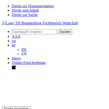
Direkt zur Hauptnavigation
Direkt zum Inhalt
Direkt zur Suche
Suchen
A
A
A
sw
de
DE
EN
Intern
Online-Einschreibung
Toggle navigation