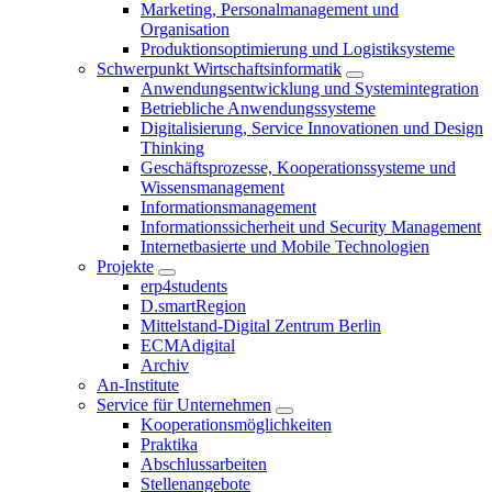
Marketing, Personalmanagement und
Organisation
Produktionsoptimierung und Logistiksysteme
Schwerpunkt Wirtschaftsinformatik
Anwendungsentwicklung und Systemintegration
Betriebliche Anwendungssysteme
Digitalisierung, Service Innovationen und Design
Thinking
Geschäftsprozesse, Kooperationssysteme und
Wissensmanagement
Informationsmanagement
Informationssicherheit und Security Management
Internetbasierte und Mobile Technologien
Projekte
erp4students
D.smartRegion
Mittelstand-Digital Zentrum Berlin
ECMAdigital
Archiv
An-Institute
Service für Unternehmen
Kooperationsmöglichkeiten
Praktika
Abschlussarbeiten
Stellenangebote