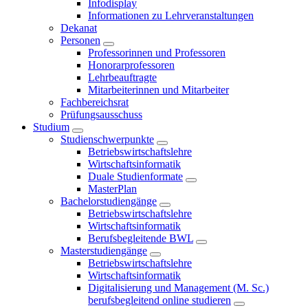
Infodisplay
Informationen zu Lehrveranstaltungen
Dekanat
Personen
Professorinnen und Professoren
Honorarprofessoren
Lehrbeauftragte
Mitarbeiterinnen und Mitarbeiter
Fachbereichsrat
Prüfungsausschuss
Studium
Studienschwerpunkte
Betriebswirtschaftslehre
Wirtschaftsinformatik
Duale Studienformate
MasterPlan
Bachelorstudiengänge
Betriebswirtschaftslehre
Wirtschaftsinformatik
Berufsbegleitende BWL
Masterstudiengänge
Betriebswirtschaftslehre
Wirtschaftsinformatik
Digitalisierung und Management (M. Sc.)
berufsbegleitend online studieren