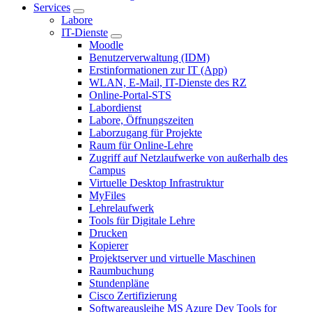
Services
Labore
IT-Dienste
Moodle
Benutzerverwaltung (IDM)
Erstinformationen zur IT (App)
WLAN, E-Mail, IT-Dienste des RZ
Online-Portal-STS
Labordienst
Labore, Öffnungszeiten
Laborzugang für Projekte
Raum für Online-Lehre
Zugriff auf Netzlaufwerke von außerhalb des
Campus
Virtuelle Desktop Infrastruktur
MyFiles
Lehrelaufwerk
Tools für Digitale Lehre
Drucken
Kopierer
Projektserver und virtuelle Maschinen
Raumbuchung
Stundenpläne
Cisco Zertifizierung
Softwareausleihe MS Azure Dev Tools for