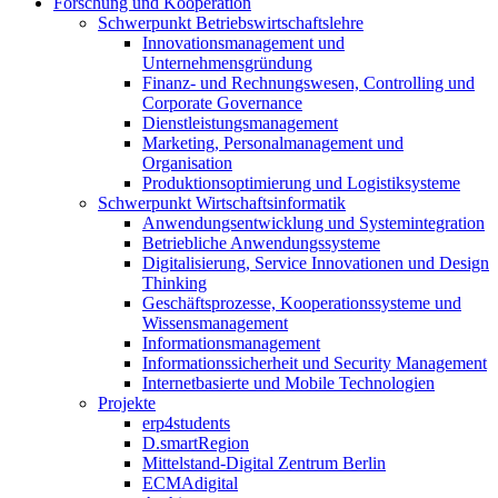
Forschung und Kooperation
Schwerpunkt Betriebswirtschaftslehre
Innovationsmanagement und
Unternehmensgründung
Finanz- und Rechnungswesen, Controlling und
Corporate Governance
Dienstleistungsmanagement
Marketing, Personalmanagement und
Organisation
Produktionsoptimierung und Logistiksysteme
Schwerpunkt Wirtschaftsinformatik
Anwendungsentwicklung und Systemintegration
Betriebliche Anwendungssysteme
Digitalisierung, Service Innovationen und Design
Thinking
Geschäftsprozesse, Kooperationssysteme und
Wissensmanagement
Informationsmanagement
Informationssicherheit und Security Management
Internetbasierte und Mobile Technologien
Projekte
erp4students
D.smartRegion
Mittelstand-Digital Zentrum Berlin
ECMAdigital