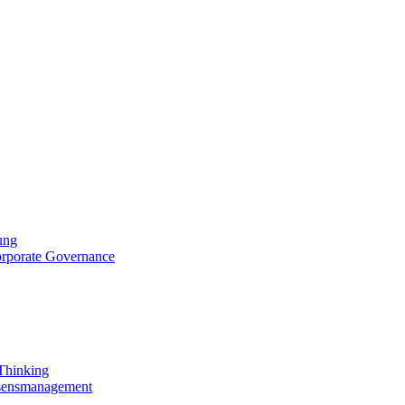
ung
orporate Governance
 Thinking
ssensmanagement