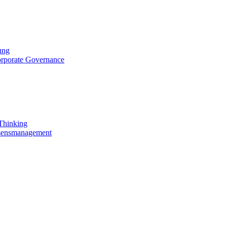
ung
orporate Governance
 Thinking
ssensmanagement