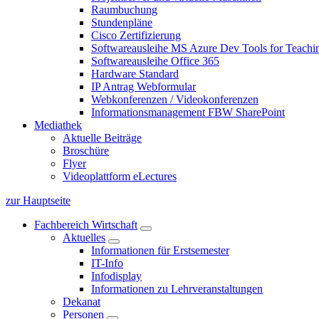
Raumbuchung
Stundenpläne
Cisco Zertifizierung
Softwareausleihe MS Azure Dev Tools for Teachin
Softwareausleihe Office 365
Hardware Standard
IP Antrag Webformular
Webkonferenzen / Videokonferenzen
Informationsmanagement FBW SharePoint
Mediathek
Aktuelle Beiträge
Broschüre
Flyer
Videoplattform eLectures
zur Hauptseite
Fachbereich Wirtschaft
Aktuelles
Informationen für Erstsemester
IT-Info
Infodisplay
Informationen zu Lehrveranstaltungen
Dekanat
Personen