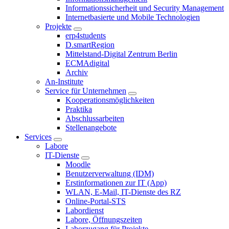
Informationssicherheit und Security Management
Internetbasierte und Mobile Technologien
Projekte
erp4students
D.smartRegion
Mittelstand-Digital Zentrum Berlin
ECMAdigital
Archiv
An-Institute
Service für Unternehmen
Kooperationsmöglichkeiten
Praktika
Abschlussarbeiten
Stellenangebote
Services
Labore
IT-Dienste
Moodle
Benutzerverwaltung (IDM)
Erstinformationen zur IT (App)
WLAN, E-Mail, IT-Dienste des RZ
Online-Portal-STS
Labordienst
Labore, Öffnungszeiten
Laborzugang für Projekte