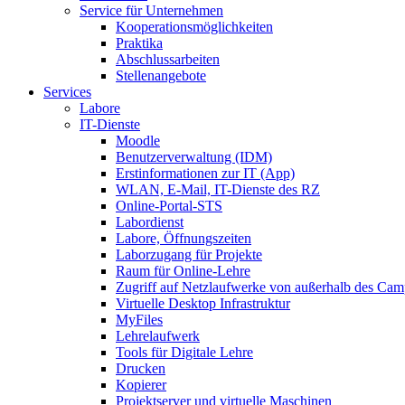
Service für Unternehmen
Kooperationsmöglichkeiten
Praktika
Abschlussarbeiten
Stellenangebote
Services
Labore
IT-Dienste
Moodle
Benutzerverwaltung (IDM)
Erstinformationen zur IT (App)
WLAN, E-Mail, IT-Dienste des RZ
Online-Portal-STS
Labordienst
Labore, Öffnungszeiten
Laborzugang für Projekte
Raum für Online-Lehre
Zugriff auf Netzlaufwerke von außerhalb des Ca
Virtuelle Desktop Infrastruktur
MyFiles
Lehrelaufwerk
Tools für Digitale Lehre
Drucken
Kopierer
Projektserver und virtuelle Maschinen