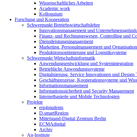
Wissenschaftliches Arbeiten
Academic work
Kolloquium
Forschung und Kooperation
Schwerpunkt Betriebswirtschaftslehre
Innovationsmanagement und Unternehmensgründ
Finanz- und Rechnungswesen, Controlling und C
Dienstleistungsmanagement
Marketing, Personalmanagement und Organisation
Produktionsoptimierung und Logistiksysteme
Schwerpunkt Wirtschaftsinformatik
Anwendungsentwicklung und Systemintegration
Betriebliche Anwendungssysteme
Digitalisierung, Service Innovationen und Design
Geschäftsprozesse, Kooperationssysteme und Wi
Informationsmanagement
Informationssicherheit und Security Management
Internetbasierte und Mobile Technologien
Projekte
erp4students
D.smartRegion
Mittelstand-Digital Zentrum Berlin
ECMAdigital
Archiv
An-Institute