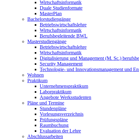
Wirtschaftsinformatik
Duale Studienformate
MasterPlan
Bachelorstudiengänge
Betriebswirtschaftslehre
Wirtschaftsinformatik
Berufsbegleitende BWL
Masterstudiengänge
Betriebswirtschaftslehre
Wirtschaftsinformatik
Digitalisierung und Management (M. Sc.) berufsbeg
Security Management
Technologie- und Innovationsmanagement und Ent
Wohnen
Praktikum
Unternehmenspraktikum
Laborpraktikum
Angebote Werksstudenten
Pläne und Termine
Stundenpläne
Vorlesungsverzeichnis
Prüfungspläne
Raumbuchung
Evaluation der Lehre
Abschlussarbeiten