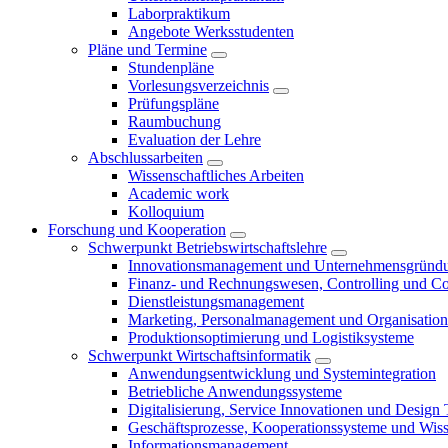
Laborpraktikum
Angebote Werksstudenten
Pläne und Termine
Stundenpläne
Vorlesungsverzeichnis
Prüfungspläne
Raumbuchung
Evaluation der Lehre
Abschlussarbeiten
Wissenschaftliches Arbeiten
Academic work
Kolloquium
Forschung und Kooperation
Schwerpunkt Betriebswirtschaftslehre
Innovationsmanagement und Unternehmensgründ
Finanz- und Rechnungswesen, Controlling und C
Dienstleistungsmanagement
Marketing, Personalmanagement und Organisation
Produktionsoptimierung und Logistiksysteme
Schwerpunkt Wirtschaftsinformatik
Anwendungsentwicklung und Systemintegration
Betriebliche Anwendungssysteme
Digitalisierung, Service Innovationen und Design
Geschäftsprozesse, Kooperationssysteme und Wi
Informationsmanagement