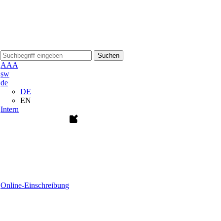
Suchen
A
A
A
sw
de
DE
EN
Intern
Online-Einschreibung