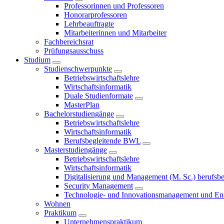
Professorinnen und Professoren
Honorarprofessoren
Lehrbeauftragte
Mitarbeiterinnen und Mitarbeiter
Fachbereichsrat
Prüfungsausschuss
Studium
Studienschwerpunkte
Betriebswirtschaftslehre
Wirtschaftsinformatik
Duale Studienformate
MasterPlan
Bachelorstudiengänge
Betriebswirtschaftslehre
Wirtschaftsinformatik
Berufsbegleitende BWL
Masterstudiengänge
Betriebswirtschaftslehre
Wirtschaftsinformatik
Digitalisierung und Management (M. Sc.) berufsbeg
Security Management
Technologie- und Innovationsmanagement und Ent
Wohnen
Praktikum
Unternehmenspraktikum