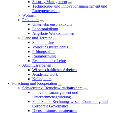
Security Management
Technologie- und Innovationsmanagement und
Entrepreneurship
Wohnen
Praktikum
Unternehmenspraktikum
Laborpraktikum
Angebote Werksstudenten
Pläne und Termine
Stundenpläne
Vorlesungsverzeichnis
Prüfungspläne
Raumbuchung
Evaluation der Lehre
Abschlussarbeiten
Wissenschaftliches Arbeiten
Academic work
Kolloquium
Forschung und Kooperation
Schwerpunkt Betriebswirtschaftslehre
Innovationsmanagement und
Unternehmensgründung
Finanz- und Rechnungswesen, Controlling und
Corporate Governance
Dienstleistungsmanagement