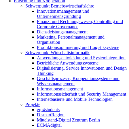
Forschung und Kooperation
Schwerpunkt Betriebswirtschaftslehre
Innovationsmanagement und
Unternehmensgründung
Finanz- und Rechnungswesen, Controlling und
Corporate Governance
Dienstleistungsmanagement
Marketing, Personalmanagement und
Organisation
Produktionsoptimierung und Logistiksysteme
Schwerpunkt Wirtschaftsinformatik
Anwendungsentwicklung und Systemintegration
Betriebliche Anwendungssysteme
Digitalisierung, Service Innovationen und Design
Thinking
Geschäftsprozesse, Kooperationssysteme und
Wissensmanagement
Informationsmanagement
Informationssicherheit und Security Management
Internetbasierte und Mobile Technologien
Projekte
erp4students
D.smartRegion
Mittelstand-Digital Zentrum Berlin
ECMAdigital