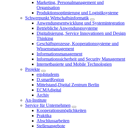
Marketing, Personalmanagement und
Organisation
Produktionsoptimierung und Logistiksysteme
Schwerpunkt Wirtschaftsinformatik
Anwendungsentwicklung und Systemintegration
Betriebliche Anwendungssysteme
Digitalisierung, Service Innovationen und Design
Thinking
Geschäftsprozesse, Kooperationssysteme und
Wissensmanagement
Informationsmanagement
Informationssicherheit und Security Management
Internetbasierte und Mobile Technologien
Projekte
erp4students
D.smartRegion
Mittelstand-Digital Zentrum Berlin
ECMAdigital
Archiv
An-Institute
Service für Unternehmen
Kooperationsmöglichkeiten
Praktika
Abschlussarbeiten
Stellenangebote