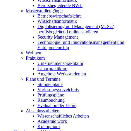
Wirtschaftsinformatik
Berufsbegleitende BWL
Masterstudiengänge
Betriebswirtschaftslehre
Wirtschaftsinformatik
Digitalisierung und Management (M. Sc.)
berufsbegleitend online studieren
Security Management
Technologie- und Innovationsmanagement und
Entrepreneurship
Wohnen
Praktikum
Unternehmenspraktikum
Laborpraktikum
Angebote Werksstudenten
Pläne und Termine
Stundenpläne
Vorlesungsverzeichnis
Prüfungspläne
Raumbuchung
Evaluation der Lehre
Abschlussarbeiten
Wissenschaftliches Arbeiten
Academic work
Kolloquium