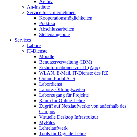
Archiv
An-Institute
Service für Unternehmen
Kooperationsmöglichkeiten
Praktika
Abschlussarbeiten
Stellenangebote
Services
Labore
IT-Dienste
Moodle
Benutzerverwaltung (IDM)
Erstinformationen zur IT (App)
WLAN, E-Mail, IT-Dienste des RZ
Online-Portal-STS
Labordienst
Labore, Öffnungszeiten
Laborzugang für Projekte
Raum für Online-Lehre
Zugriff auf Netzlaufwerke von außerhalb des
Campus
Virtuelle Desktop Infrastruktur
MyFiles
Lehrelaufwerk
Tools für Digitale Lehre