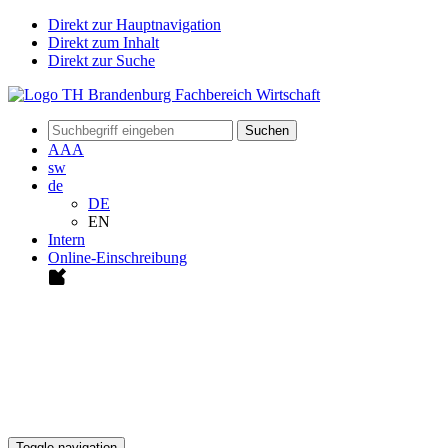
Direkt zur Hauptnavigation
Direkt zum Inhalt
Direkt zur Suche
Suchen
A
A
A
sw
de
DE
EN
Intern
Online-Einschreibung
Toggle navigation