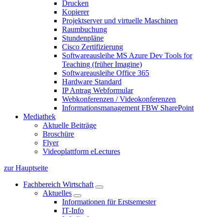
Drucken
Kopierer
Projektserver und virtuelle Maschinen
Raumbuchung
Stundenpläne
Cisco Zertifizierung
Softwareausleihe MS Azure Dev Tools for
Teaching (früher Imagine)
Softwareausleihe Office 365
Hardware Standard
IP Antrag Webformular
Webkonferenzen / Videokonferenzen
Informationsmanagement FBW SharePoint
Mediathek
Aktuelle Beiträge
Broschüre
Flyer
Videoplattform eLectures
zur Hauptseite
Fachbereich Wirtschaft
Aktuelles
Informationen für Erstsemester
IT-Info