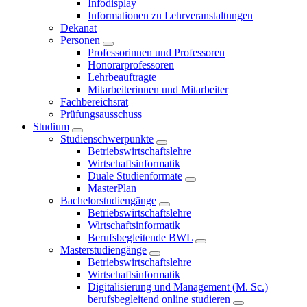
Infodisplay
Informationen zu Lehrveranstaltungen
Dekanat
Personen
Professorinnen und Professoren
Honorarprofessoren
Lehrbeauftragte
Mitarbeiterinnen und Mitarbeiter
Fachbereichsrat
Prüfungsausschuss
Studium
Studienschwerpunkte
Betriebswirtschaftslehre
Wirtschaftsinformatik
Duale Studienformate
MasterPlan
Bachelorstudiengänge
Betriebswirtschaftslehre
Wirtschaftsinformatik
Berufsbegleitende BWL
Masterstudiengänge
Betriebswirtschaftslehre
Wirtschaftsinformatik
Digitalisierung und Management (M. Sc.)
berufsbegleitend online studieren