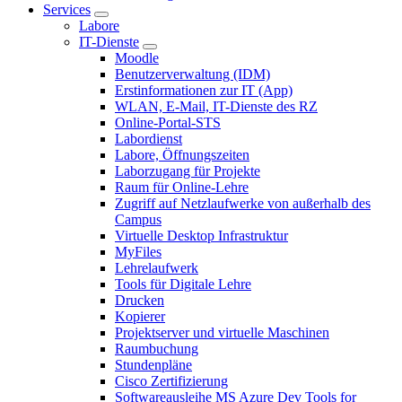
Services
Labore
IT-Dienste
Moodle
Benutzerverwaltung (IDM)
Erstinformationen zur IT (App)
WLAN, E-Mail, IT-Dienste des RZ
Online-Portal-STS
Labordienst
Labore, Öffnungszeiten
Laborzugang für Projekte
Raum für Online-Lehre
Zugriff auf Netzlaufwerke von außerhalb des
Campus
Virtuelle Desktop Infrastruktur
MyFiles
Lehrelaufwerk
Tools für Digitale Lehre
Drucken
Kopierer
Projektserver und virtuelle Maschinen
Raumbuchung
Stundenpläne
Cisco Zertifizierung
Softwareausleihe MS Azure Dev Tools for