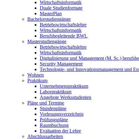
Wirtschaftsinformatik
Duale Studienformate
MasterPlan
Bachelorstudiengänge
Betriebswirtschaftslehre
Wirtschaftsinformatik
Berufsbegleitende BWL
Masterstudiengänge
Betriebswirtschaftslehre
Wirtschaftsinformatik
Digitalisierung und Management (M. Sc.) berufsbeg
Security Management
Technologie- und Innovationsmanagement und Ent
Wohnen
Praktikum
Unternehmenspraktikum
Laborpraktikum
Angebote Werksstudenten
Pläne und Termine
Stundenpläne
Vorlesungsverzeichnis
Prüfungspläne
Raumbuchung
Evaluation der Lehre
Abschlussarbeiten