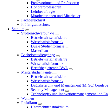
Professorinnen und Professoren
Honorarprofessoren
Lehrbeauftragte
Mitarbeiterinnen und Mitarbeiter
Fachbereichsrat
Prüfungsausschuss
Studium
Studienschwerpunkte
Betriebswirtschaftslehre
Wirtschaftsinformatik
Duale Studienformate
MasterPlan
Bachelorstudiengänge
Betriebswirtschaftslehre
Wirtschaftsinformatik
Berufsbegleitende BWL
Masterstudiengänge
Betriebswirtschaftslehre
Wirtschaftsinformatik
Digitalisierung und Management (M. Sc.) berufsbeg
Security Management
Technologie- und Innovationsmanagement und Ent
Wohnen
Praktikum
Unternehmenspraktikum