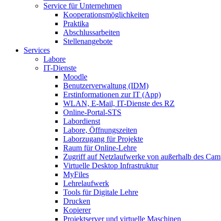
Service für Unternehmen
Kooperationsmöglichkeiten
Praktika
Abschlussarbeiten
Stellenangebote
Services
Labore
IT-Dienste
Moodle
Benutzerverwaltung (IDM)
Erstinformationen zur IT (App)
WLAN, E-Mail, IT-Dienste des RZ
Online-Portal-STS
Labordienst
Labore, Öffnungszeiten
Laborzugang für Projekte
Raum für Online-Lehre
Zugriff auf Netzlaufwerke von außerhalb des Ca
Virtuelle Desktop Infrastruktur
MyFiles
Lehrelaufwerk
Tools für Digitale Lehre
Drucken
Kopierer
Projektserver und virtuelle Maschinen