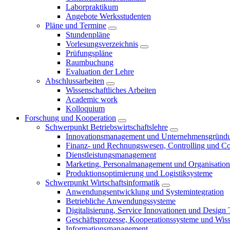
Laborpraktikum
Angebote Werksstudenten
Pläne und Termine
Stundenpläne
Vorlesungsverzeichnis
Prüfungspläne
Raumbuchung
Evaluation der Lehre
Abschlussarbeiten
Wissenschaftliches Arbeiten
Academic work
Kolloquium
Forschung und Kooperation
Schwerpunkt Betriebswirtschaftslehre
Innovationsmanagement und Unternehmensgründ
Finanz- und Rechnungswesen, Controlling und C
Dienstleistungsmanagement
Marketing, Personalmanagement und Organisation
Produktionsoptimierung und Logistiksysteme
Schwerpunkt Wirtschaftsinformatik
Anwendungsentwicklung und Systemintegration
Betriebliche Anwendungssysteme
Digitalisierung, Service Innovationen und Design
Geschäftsprozesse, Kooperationssysteme und Wi
Informationsmanagement