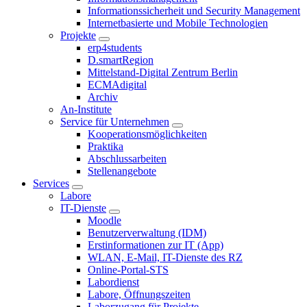
Informationssicherheit und Security Management
Internetbasierte und Mobile Technologien
Projekte
erp4students
D.smartRegion
Mittelstand-Digital Zentrum Berlin
ECMAdigital
Archiv
An-Institute
Service für Unternehmen
Kooperationsmöglichkeiten
Praktika
Abschlussarbeiten
Stellenangebote
Services
Labore
IT-Dienste
Moodle
Benutzerverwaltung (IDM)
Erstinformationen zur IT (App)
WLAN, E-Mail, IT-Dienste des RZ
Online-Portal-STS
Labordienst
Labore, Öffnungszeiten
Laborzugang für Projekte