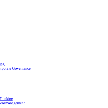
ung
orporate Governance
 Thinking
ssensmanagement