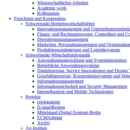
Wissenschaftliches Arbeiten
Academic work
Kolloquium
Forschung und Kooperation
Schwerpunkt Betriebswirtschaftslehre
Innovationsmanagement und Unternehmensgründ
Finanz- und Rechnungswesen, Controlling und C
Dienstleistungsmanagement
Marketing, Personalmanagement und Organisation
Produktionsoptimierung und Logistiksysteme
Schwerpunkt Wirtschaftsinformatik
Anwendungsentwicklung und Systemintegration
Betriebliche Anwendungssysteme
Digitalisierung, Service Innovationen und Design
Geschäftsprozesse, Kooperationssysteme und Wi
Informationsmanagement
Informationssicherheit und Security Management
Internetbasierte und Mobile Technologien
Projekte
erp4students
D.smartRegion
Mittelstand-Digital Zentrum Berlin
ECMAdigital
Archiv
An-Institute