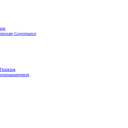
ung
orporate Governance
 Thinking
ssensmanagement