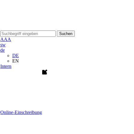
Suchen
A
A
A
sw
de
DE
EN
Intern
Online-Einschreibung