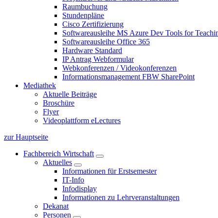
Raumbuchung
Stundenpläne
Cisco Zertifizierung
Softwareausleihe MS Azure Dev Tools for Teachin
Softwareausleihe Office 365
Hardware Standard
IP Antrag Webformular
Webkonferenzen / Videokonferenzen
Informationsmanagement FBW SharePoint
Mediathek
Aktuelle Beiträge
Broschüre
Flyer
Videoplattform eLectures
zur Hauptseite
Fachbereich Wirtschaft
Aktuelles
Informationen für Erstsemester
IT-Info
Infodisplay
Informationen zu Lehrveranstaltungen
Dekanat
Personen