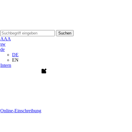
Suchen
A
A
A
sw
de
DE
EN
Intern
Online-Einschreibung