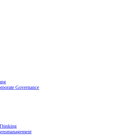
ung
orporate Governance
 Thinking
ssensmanagement