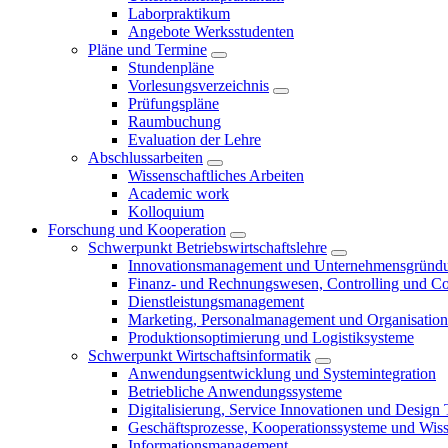
Laborpraktikum
Angebote Werksstudenten
Pläne und Termine
Stundenpläne
Vorlesungsverzeichnis
Prüfungspläne
Raumbuchung
Evaluation der Lehre
Abschlussarbeiten
Wissenschaftliches Arbeiten
Academic work
Kolloquium
Forschung und Kooperation
Schwerpunkt Betriebswirtschaftslehre
Innovationsmanagement und Unternehmensgründ
Finanz- und Rechnungswesen, Controlling und C
Dienstleistungsmanagement
Marketing, Personalmanagement und Organisation
Produktionsoptimierung und Logistiksysteme
Schwerpunkt Wirtschaftsinformatik
Anwendungsentwicklung und Systemintegration
Betriebliche Anwendungssysteme
Digitalisierung, Service Innovationen und Design
Geschäftsprozesse, Kooperationssysteme und Wi
Informationsmanagement