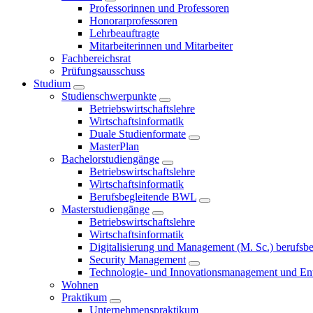
Professorinnen und Professoren
Honorarprofessoren
Lehrbeauftragte
Mitarbeiterinnen und Mitarbeiter
Fachbereichsrat
Prüfungsausschuss
Studium
Studienschwerpunkte
Betriebswirtschaftslehre
Wirtschaftsinformatik
Duale Studienformate
MasterPlan
Bachelorstudiengänge
Betriebswirtschaftslehre
Wirtschaftsinformatik
Berufsbegleitende BWL
Masterstudiengänge
Betriebswirtschaftslehre
Wirtschaftsinformatik
Digitalisierung und Management (M. Sc.) berufsbeg
Security Management
Technologie- und Innovationsmanagement und Ent
Wohnen
Praktikum
Unternehmenspraktikum