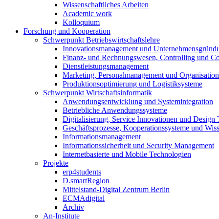
Wissenschaftliches Arbeiten
Academic work
Kolloquium
Forschung und Kooperation
Schwerpunkt Betriebswirtschaftslehre
Innovationsmanagement und Unternehmensgründ
Finanz- und Rechnungswesen, Controlling und C
Dienstleistungsmanagement
Marketing, Personalmanagement und Organisation
Produktionsoptimierung und Logistiksysteme
Schwerpunkt Wirtschaftsinformatik
Anwendungsentwicklung und Systemintegration
Betriebliche Anwendungssysteme
Digitalisierung, Service Innovationen und Design
Geschäftsprozesse, Kooperationssysteme und Wi
Informationsmanagement
Informationssicherheit und Security Management
Internetbasierte und Mobile Technologien
Projekte
erp4students
D.smartRegion
Mittelstand-Digital Zentrum Berlin
ECMAdigital
Archiv
An-Institute