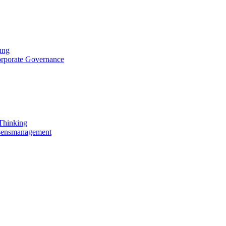
ung
orporate Governance
 Thinking
ssensmanagement