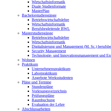
Wirtschaftsinformatik
Duale Studienformate
MasterPlan
Bachelorstudiengänge
Betriebswirtschaftslehre
Wirtschaftsinformatik
Berufsbegleitende BWL
Masterstudiengänge
Betriebswirtschaftslehre
Wirtschaftsinformatik
Digitalisierung und Management (M. Sc.) berufsbeg
Security Management
Technologie- und Innovationsmanagement und Ent
Wohnen
Praktikum
Unternehmenspraktikum
Laborpraktikum
Angebote Werksstudenten
Pläne und Termine
Stundenpläne
Vorlesungsverzeichnis
Prüfungspläne
Raumbuchung
Evaluation der Lehre
Abschlussarbeiten