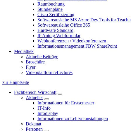
Raumbuchung
Stundenpläne
Cisco Zertifizierung
Softwareausleihe MS Azure Dev Tools for Teachin
Softwareausleihe Office 365
Hardware Standard
IP Antrag Webformular
Webkonferenzen / Videokonferenzen
Informationsmanagement FBW SharePoint
Mediathek
Aktuelle Beiträge
Broschüre
Flyer
Videoplattform eLectures
zur Hauptseite
Fachbereich Wirtschaft
Aktuelles
Informationen für Erstsemester
IT-Info
Infodisplay
Informationen zu Lehrveranstaltungen
Dekanat
Personen