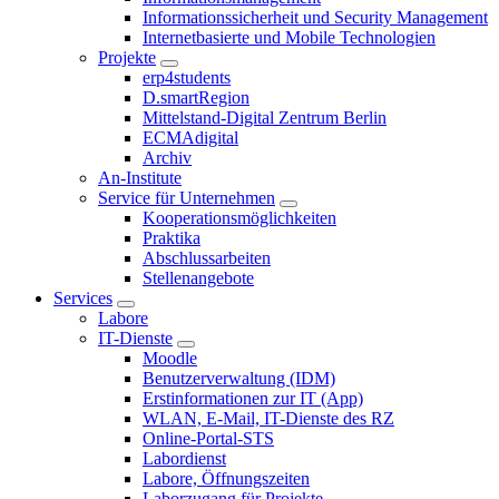
Informationssicherheit und Security Management
Internetbasierte und Mobile Technologien
Projekte
erp4students
D.smartRegion
Mittelstand-Digital Zentrum Berlin
ECMAdigital
Archiv
An-Institute
Service für Unternehmen
Kooperationsmöglichkeiten
Praktika
Abschlussarbeiten
Stellenangebote
Services
Labore
IT-Dienste
Moodle
Benutzerverwaltung (IDM)
Erstinformationen zur IT (App)
WLAN, E-Mail, IT-Dienste des RZ
Online-Portal-STS
Labordienst
Labore, Öffnungszeiten
Laborzugang für Projekte