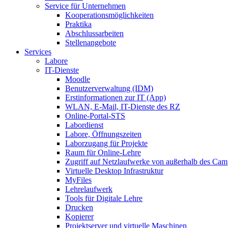
Service für Unternehmen
Kooperationsmöglichkeiten
Praktika
Abschlussarbeiten
Stellenangebote
Services
Labore
IT-Dienste
Moodle
Benutzerverwaltung (IDM)
Erstinformationen zur IT (App)
WLAN, E-Mail, IT-Dienste des RZ
Online-Portal-STS
Labordienst
Labore, Öffnungszeiten
Laborzugang für Projekte
Raum für Online-Lehre
Zugriff auf Netzlaufwerke von außerhalb des Ca
Virtuelle Desktop Infrastruktur
MyFiles
Lehrelaufwerk
Tools für Digitale Lehre
Drucken
Kopierer
Projektserver und virtuelle Maschinen