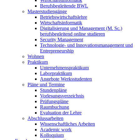
Wirtschaftsinformatik
Berufsbegleitende BWL
Masterstudiengänge
Betriebswirtschaftslehre
Wirtschaftsinformatik
Digitalisierung und Management (M. Sc.)
berufsbegleitend online studieren
Security Management
Technologie- und Innovationsmanagement und
Entrepreneurship
Wohnen
Praktikum
Unternehmenspraktikum
Laborpraktikum
Angebote Werksstudenten
Pläne und Termine
Stundenpläne
Vorlesungsverzeichnis
Prüfungspläne
Raumbuchung
Evaluation der Lehre
Abschlussarbeiten
Wissenschaftliches Arbeiten
Academic work
Kolloquium