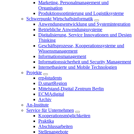
Marketing, Personalmanagement und
Organisation
Produktionsoptimierung und Logistiksysteme
Schwerpunkt Wirtschaftsinformatik
Anwendungsentwicklung und Systemintegration
Betriebliche Anwendungssysteme
Digitalisierung, Service Innovationen und Design
Thinking
Geschäftsprozesse, Kooperationssysteme und
Wissensmanagement
Informationsmanagement
Informationssicherheit und Security Management
Internetbasierte und Mobile Technologien
Projekte
erp4students
D.smartRegion
Mittelstand-Digital Zentrum Berlin
ECMAdigital
Archiv
An-Institute
Service für Unternehmen
Kooperationsmöglichkeiten
Praktika
Abschlussarbeiten
Stellenangebote