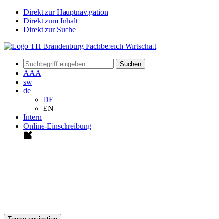
Direkt zur Hauptnavigation
Direkt zum Inhalt
Direkt zur Suche
Suchen
A
A
A
sw
de
DE
EN
Intern
Online-Einschreibung
Toggle navigation