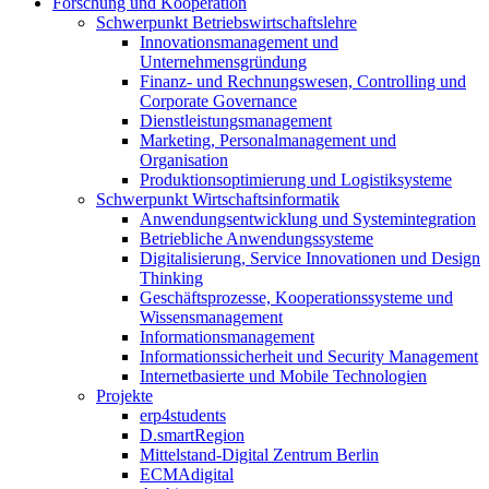
Forschung und Kooperation
Schwerpunkt Betriebswirtschaftslehre
Innovationsmanagement und
Unternehmensgründung
Finanz- und Rechnungswesen, Controlling und
Corporate Governance
Dienstleistungsmanagement
Marketing, Personalmanagement und
Organisation
Produktionsoptimierung und Logistiksysteme
Schwerpunkt Wirtschaftsinformatik
Anwendungsentwicklung und Systemintegration
Betriebliche Anwendungssysteme
Digitalisierung, Service Innovationen und Design
Thinking
Geschäftsprozesse, Kooperationssysteme und
Wissensmanagement
Informationsmanagement
Informationssicherheit und Security Management
Internetbasierte und Mobile Technologien
Projekte
erp4students
D.smartRegion
Mittelstand-Digital Zentrum Berlin
ECMAdigital