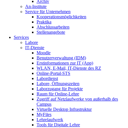
Archiv
An-Institute
Service für Unternehmen
Kooperationsmöglichkeiten
Praktika
Abschlussarbeiten
Stellenangebote
Services
Labore
IT-Dienste
Moodle
Benutzerverwaltung (IDM)
Erstinformationen zur IT (App)
WLAN, E-Mail, IT-Dienste des RZ
Online-Portal-STS
Labordienst
Labore, Öffnungszeiten
Laborzugang für Projekte
Raum für Online-Lehre
Zugriff auf Netzlaufwerke von außerhalb des
Campus
Virtuelle Desktop Infrastruktur
MyFiles
Lehrelaufwerk
Tools für Digitale Lehre