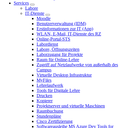
Services
Labore
IT-Dienste
Moodle
Benutzerverwaltung (IDM)
Erstinformationen zur IT (App)
WLAN, E-Mail, IT-Dienste des RZ
Online-Portal-STS
Labordienst
Labore, Öffnungszeiten
Laborzugang für Projekte
Raum für Online-Lehre
Zugriff auf Netzlaufwerke von außerhalb des
Campus
Virtuelle Desktop Infrastruktur
MyFiles
Lehrelaufwerk
Tools für Digitale Lehre
Drucken
Kopierer
Projektserver und virtuelle Maschinen
Raumbuchung
Stundenpläne
Cisco Zertifizierung
Softwareausleihe MS Azure Dev Tools for