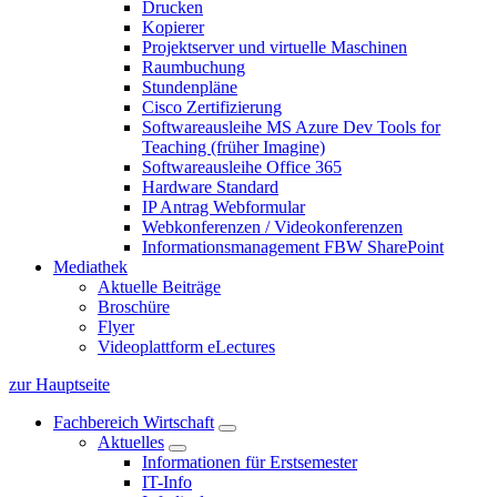
Drucken
Kopierer
Projektserver und virtuelle Maschinen
Raumbuchung
Stundenpläne
Cisco Zertifizierung
Softwareausleihe MS Azure Dev Tools for
Teaching (früher Imagine)
Softwareausleihe Office 365
Hardware Standard
IP Antrag Webformular
Webkonferenzen / Videokonferenzen
Informationsmanagement FBW SharePoint
Mediathek
Aktuelle Beiträge
Broschüre
Flyer
Videoplattform eLectures
zur Hauptseite
Fachbereich Wirtschaft
Aktuelles
Informationen für Erstsemester
IT-Info