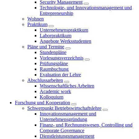
Security Management
Technologie- und Innovationsmanagement und
Entrepreneurship
Wohnen
Praktikum
Unternehmenspraktikum
Laborpraktikum
Angebote Werksstudenten
Pläne und Termine
Stundenpläne
Vorlesungsverzeichnis
Prüfungspläne
Raumbuchung
Evaluation der Lehre
Abschlussarbeiten
Wissenschaftliches Arbeiten
Academic work
Kolloquium
Forschung und Kooperation
Schwerpunkt Betriebswirtschaftslehre
Innovationsmanagement und
Unternehmensgründung
Finanz- und Rechnungswesen, Controlling und
Corporate Governance
Dienstleistungsmanagement