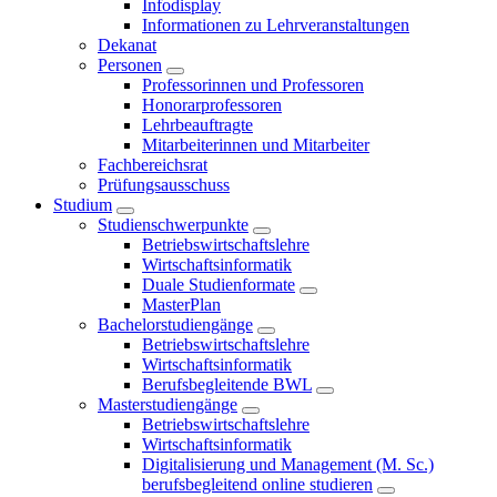
Infodisplay
Informationen zu Lehrveranstaltungen
Dekanat
Personen
Professorinnen und Professoren
Honorarprofessoren
Lehrbeauftragte
Mitarbeiterinnen und Mitarbeiter
Fachbereichsrat
Prüfungsausschuss
Studium
Studienschwerpunkte
Betriebswirtschaftslehre
Wirtschaftsinformatik
Duale Studienformate
MasterPlan
Bachelorstudiengänge
Betriebswirtschaftslehre
Wirtschaftsinformatik
Berufsbegleitende BWL
Masterstudiengänge
Betriebswirtschaftslehre
Wirtschaftsinformatik
Digitalisierung und Management (M. Sc.)
berufsbegleitend online studieren