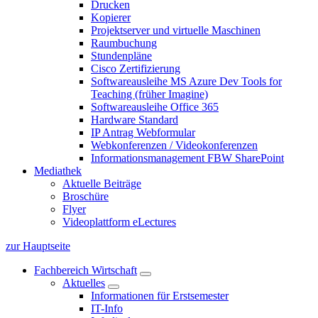
Drucken
Kopierer
Projektserver und virtuelle Maschinen
Raumbuchung
Stundenpläne
Cisco Zertifizierung
Softwareausleihe MS Azure Dev Tools for
Teaching (früher Imagine)
Softwareausleihe Office 365
Hardware Standard
IP Antrag Webformular
Webkonferenzen / Videokonferenzen
Informationsmanagement FBW SharePoint
Mediathek
Aktuelle Beiträge
Broschüre
Flyer
Videoplattform eLectures
zur Hauptseite
Fachbereich Wirtschaft
Aktuelles
Informationen für Erstsemester
IT-Info