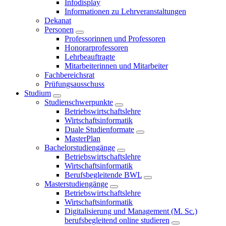
Infodisplay
Informationen zu Lehrveranstaltungen
Dekanat
Personen
Professorinnen und Professoren
Honorarprofessoren
Lehrbeauftragte
Mitarbeiterinnen und Mitarbeiter
Fachbereichsrat
Prüfungsausschuss
Studium
Studienschwerpunkte
Betriebswirtschaftslehre
Wirtschaftsinformatik
Duale Studienformate
MasterPlan
Bachelorstudiengänge
Betriebswirtschaftslehre
Wirtschaftsinformatik
Berufsbegleitende BWL
Masterstudiengänge
Betriebswirtschaftslehre
Wirtschaftsinformatik
Digitalisierung und Management (M. Sc.)
berufsbegleitend online studieren