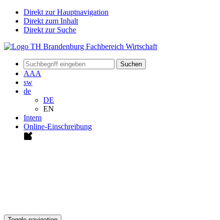
Direkt zur Hauptnavigation
Direkt zum Inhalt
Direkt zur Suche
Suchen
A
A
A
sw
de
DE
EN
Intern
Online-Einschreibung
Toggle navigation