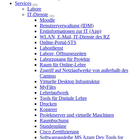
Services
Labore
IT-Dienste
Moodle
Benutzerverwaltung (IDM)
Erstinformationen zur IT (App)
WLAN, E-Mail, IT-Dienste des RZ
Online-Portal-STS
Labordienst
Labore, Öffnungszeiten
Laborzugang für Projekte
Raum für Online-Lehre
Zugriff auf Netzlaufwerke von außerhalb des
Campus
Virtuelle Desktop Infrastruktur
MyFiles
Lehrelaufwerk
Tools für Digitale Lehre
Drucken
Kopierer
Projektserver und virtuelle Maschinen
Raumbuchung
Stundenpläne
Cisco Zertifizierung
Softwareausleihe MS Azure Dev Tools for