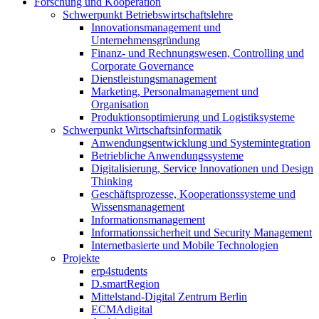
Forschung und Kooperation
Schwerpunkt Betriebswirtschaftslehre
Innovationsmanagement und
Unternehmensgründung
Finanz- und Rechnungswesen, Controlling und
Corporate Governance
Dienstleistungsmanagement
Marketing, Personalmanagement und
Organisation
Produktionsoptimierung und Logistiksysteme
Schwerpunkt Wirtschaftsinformatik
Anwendungsentwicklung und Systemintegration
Betriebliche Anwendungssysteme
Digitalisierung, Service Innovationen und Design
Thinking
Geschäftsprozesse, Kooperationssysteme und
Wissensmanagement
Informationsmanagement
Informationssicherheit und Security Management
Internetbasierte und Mobile Technologien
Projekte
erp4students
D.smartRegion
Mittelstand-Digital Zentrum Berlin
ECMAdigital