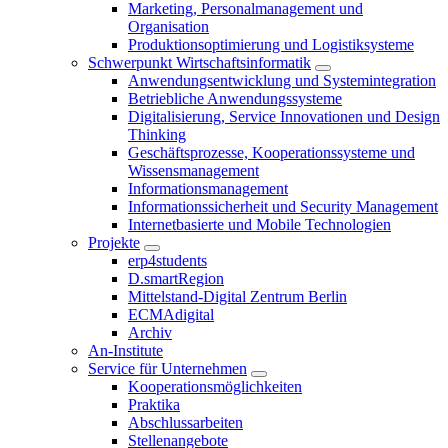
Marketing, Personalmanagement und
Organisation
Produktionsoptimierung und Logistiksysteme
Schwerpunkt Wirtschaftsinformatik
Anwendungsentwicklung und Systemintegration
Betriebliche Anwendungssysteme
Digitalisierung, Service Innovationen und Design
Thinking
Geschäftsprozesse, Kooperationssysteme und
Wissensmanagement
Informationsmanagement
Informationssicherheit und Security Management
Internetbasierte und Mobile Technologien
Projekte
erp4students
D.smartRegion
Mittelstand-Digital Zentrum Berlin
ECMAdigital
Archiv
An-Institute
Service für Unternehmen
Kooperationsmöglichkeiten
Praktika
Abschlussarbeiten
Stellenangebote