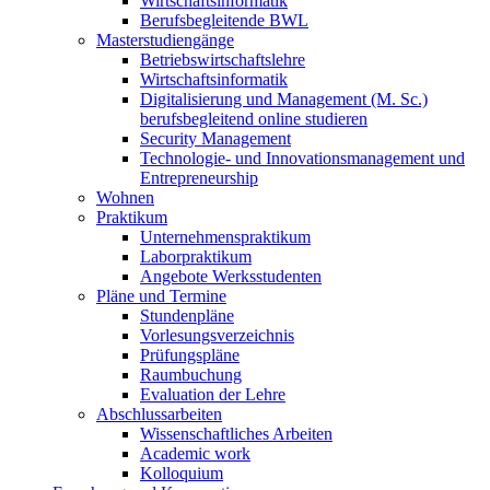
Wirtschaftsinformatik
Berufsbegleitende BWL
Masterstudiengänge
Betriebswirtschaftslehre
Wirtschaftsinformatik
Digitalisierung und Management (M. Sc.)
berufsbegleitend online studieren
Security Management
Technologie- und Innovationsmanagement und
Entrepreneurship
Wohnen
Praktikum
Unternehmenspraktikum
Laborpraktikum
Angebote Werksstudenten
Pläne und Termine
Stundenpläne
Vorlesungsverzeichnis
Prüfungspläne
Raumbuchung
Evaluation der Lehre
Abschlussarbeiten
Wissenschaftliches Arbeiten
Academic work
Kolloquium