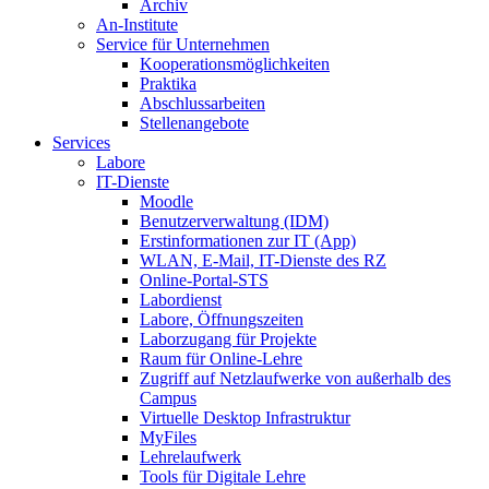
Archiv
An-Institute
Service für Unternehmen
Kooperationsmöglichkeiten
Praktika
Abschlussarbeiten
Stellenangebote
Services
Labore
IT-Dienste
Moodle
Benutzerverwaltung (IDM)
Erstinformationen zur IT (App)
WLAN, E-Mail, IT-Dienste des RZ
Online-Portal-STS
Labordienst
Labore, Öffnungszeiten
Laborzugang für Projekte
Raum für Online-Lehre
Zugriff auf Netzlaufwerke von außerhalb des
Campus
Virtuelle Desktop Infrastruktur
MyFiles
Lehrelaufwerk
Tools für Digitale Lehre