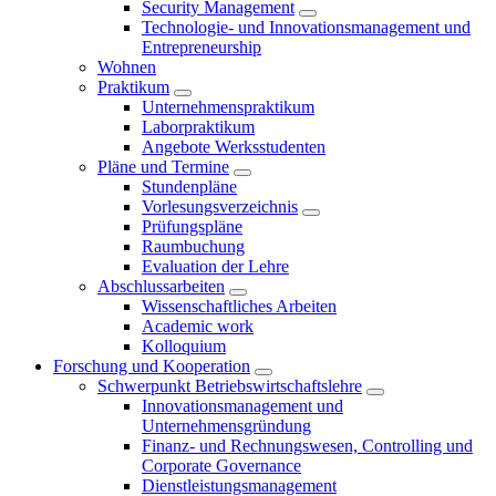
Security Management
Technologie- und Innovationsmanagement und
Entrepreneurship
Wohnen
Praktikum
Unternehmenspraktikum
Laborpraktikum
Angebote Werksstudenten
Pläne und Termine
Stundenpläne
Vorlesungsverzeichnis
Prüfungspläne
Raumbuchung
Evaluation der Lehre
Abschlussarbeiten
Wissenschaftliches Arbeiten
Academic work
Kolloquium
Forschung und Kooperation
Schwerpunkt Betriebswirtschaftslehre
Innovationsmanagement und
Unternehmensgründung
Finanz- und Rechnungswesen, Controlling und
Corporate Governance
Dienstleistungsmanagement