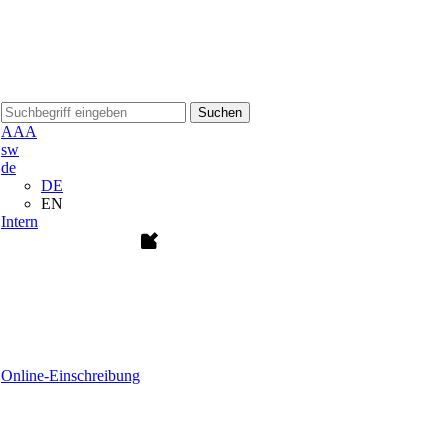
Suchen
A
A
A
sw
de
DE
EN
Intern
Online-Einschreibung