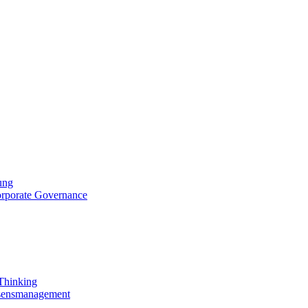
ung
orporate Governance
 Thinking
ssensmanagement