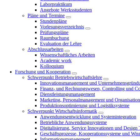
Laborpraktikum
Angebote Werksstudenten
Pläne und Termine
Stundenpläne
Vorlesungsverzeichnis
Prüfungspläne
Raumbuchung
Evaluation der Lehre
Abschlussarbeiten
Wissenschaftliches Arbeiten
Academic work
Kolloquium
Forschung und Kooperation
Schwerpunkt Betriebswirtschaftslehre
Innovationsmanagement und Unternehmensgründ
Finanz- und Rechnungswesen, Controlling und C
Dienstleistungsmanagement
Marketing, Personalmanagement und Organisation
Produktionsoptimierung und Logistiksysteme
Schwerpunkt Wirtschaftsinformatik
Anwendungsentwicklung und Systemintegration
Betriebliche Anwendungssysteme
Digitalisierung, Service Innovationen und Design
Geschäftsprozesse, Kooperationssysteme und Wi
Informationsmanagement