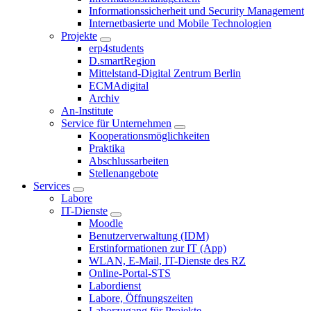
Informationssicherheit und Security Management
Internetbasierte und Mobile Technologien
Projekte
erp4students
D.smartRegion
Mittelstand-Digital Zentrum Berlin
ECMAdigital
Archiv
An-Institute
Service für Unternehmen
Kooperationsmöglichkeiten
Praktika
Abschlussarbeiten
Stellenangebote
Services
Labore
IT-Dienste
Moodle
Benutzerverwaltung (IDM)
Erstinformationen zur IT (App)
WLAN, E-Mail, IT-Dienste des RZ
Online-Portal-STS
Labordienst
Labore, Öffnungszeiten
Laborzugang für Projekte