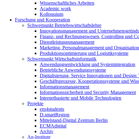
Wissenschaftliches Arbeiten
Academic work
Kolloquium
Forschung und Kooperation
Schwerpunkt Betriebswirtschaftslehre
Innovationsmanagement und Unternehmensgründ
Finanz- und Rechnungswesen, Controlling und C
Dienstleistungsmanagement
Marketing, Personalmanagement und Organisation
Produktionsoptimierung und Logistiksysteme
Schwerpunkt Wirtschaftsinformatik
Anwendungsentwicklung und Systemintegration
Betriebliche Anwendungssysteme
Digitalisierung, Service Innovationen und Design
Geschäftsprozesse, Kooperationssysteme und Wi
Informationsmanagement
Informationssicherheit und Security Management
Internetbasierte und Mobile Technologien
Projekte
erp4students
D.smartRegion
Mittelstand-Digital Zentrum Berlin
ECMAdigital
Archiv
An-Institute