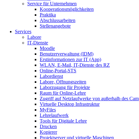
Service für Unternehmen
Kooperationsmöglichkeiten
Praktika
Abschlussarbeiten
Stellenangebote
Services
Labore
IT-Dienste
Moodle
Benutzerverwaltung (IDM)
Erstinformationen zur IT (App)
WLAN, E-Mail, IT-Dienste des RZ
Online-Portal-STS
Labordienst
Labore, Öffnungszeiten
Laborzugang für Projekte
Raum für Online-Lehre
Zugriff auf Netzlaufwerke von außerhalb des Ca
Virtuelle Desktop Infrastruktur
MyFiles
Lehrelaufwerk
Tools für Digitale Lehre
Drucken
Kopierer
Projektserver und virtuelle Maschinen