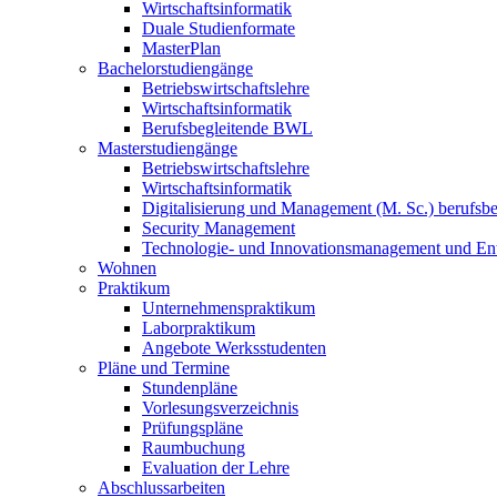
Wirtschaftsinformatik
Duale Studienformate
MasterPlan
Bachelorstudiengänge
Betriebswirtschaftslehre
Wirtschaftsinformatik
Berufsbegleitende BWL
Masterstudiengänge
Betriebswirtschaftslehre
Wirtschaftsinformatik
Digitalisierung und Management (M. Sc.) berufsbeg
Security Management
Technologie- und Innovationsmanagement und Ent
Wohnen
Praktikum
Unternehmenspraktikum
Laborpraktikum
Angebote Werksstudenten
Pläne und Termine
Stundenpläne
Vorlesungsverzeichnis
Prüfungspläne
Raumbuchung
Evaluation der Lehre
Abschlussarbeiten