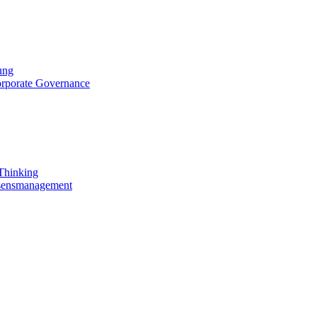
ung
orporate Governance
 Thinking
ssensmanagement