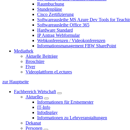
Raumbuchung
Stundenpläne
Cisco Zertifizierung
Softwareausleihe MS Azure Dev Tools for Teachin
Softwareausleihe Office 365
Hardware Standard
IP Antrag Webformular
Webkonferenzen / Videokonferenzen
Informationsmanagement FBW SharePoint
Mediathek
Aktuelle Beiträge
Broschüre
Flyer
Videoplattform eLectures
zur Hauptseite
Fachbereich Wirtschaft
Aktuelles
Informationen für Erstsemester
IT-Info
Infodisplay
Informationen zu Lehrveranstaltungen
Dekanat
Personen