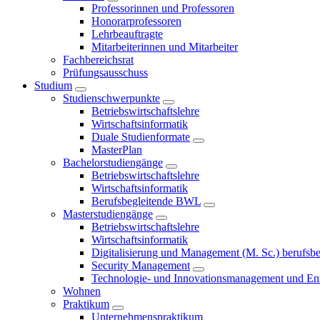
Professorinnen und Professoren
Honorarprofessoren
Lehrbeauftragte
Mitarbeiterinnen und Mitarbeiter
Fachbereichsrat
Prüfungsausschuss
Studium
Studienschwerpunkte
Betriebswirtschaftslehre
Wirtschaftsinformatik
Duale Studienformate
MasterPlan
Bachelorstudiengänge
Betriebswirtschaftslehre
Wirtschaftsinformatik
Berufsbegleitende BWL
Masterstudiengänge
Betriebswirtschaftslehre
Wirtschaftsinformatik
Digitalisierung und Management (M. Sc.) berufsbeg
Security Management
Technologie- und Innovationsmanagement und Ent
Wohnen
Praktikum
Unternehmenspraktikum