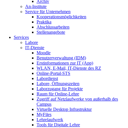
Archiv
An-Institute
Service für Unternehmen
Kooperationsmöglichkeiten
Praktika
Abschlussarbeiten
Stellenangebote
Services
Labore
IT-Dienste
Moodle
Benutzerverwaltung (IDM)
Erstinformationen zur IT (App)
WLAN, E-Mail, IT-Dienste des RZ
Online-Portal-STS
Labordienst
Labore, Öffnungszeiten
Laborzugang für Projekte
Raum für Online-Lehre
Zugriff auf Netzlaufwerke von außerhalb des
Campus
Virtuelle Desktop Infrastruktur
MyFiles
Lehrelaufwerk
Tools für Digitale Lehre