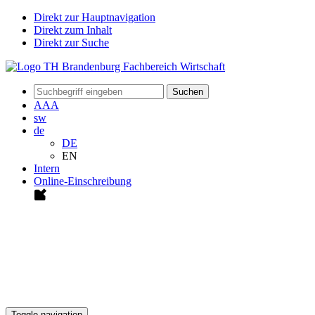
Direkt zur Hauptnavigation
Direkt zum Inhalt
Direkt zur Suche
Suchen
A
A
A
sw
de
DE
EN
Intern
Online-Einschreibung
Toggle navigation