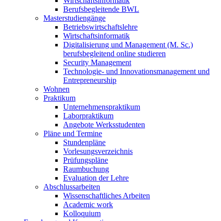
Wirtschaftsinformatik
Berufsbegleitende BWL
Masterstudiengänge
Betriebswirtschaftslehre
Wirtschaftsinformatik
Digitalisierung und Management (M. Sc.)
berufsbegleitend online studieren
Security Management
Technologie- und Innovationsmanagement und
Entrepreneurship
Wohnen
Praktikum
Unternehmenspraktikum
Laborpraktikum
Angebote Werksstudenten
Pläne und Termine
Stundenpläne
Vorlesungsverzeichnis
Prüfungspläne
Raumbuchung
Evaluation der Lehre
Abschlussarbeiten
Wissenschaftliches Arbeiten
Academic work
Kolloquium