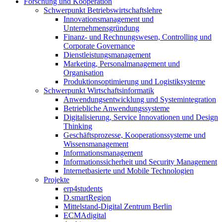
Forschung und Kooperation
Schwerpunkt Betriebswirtschaftslehre
Innovationsmanagement und
Unternehmensgründung
Finanz- und Rechnungswesen, Controlling und
Corporate Governance
Dienstleistungsmanagement
Marketing, Personalmanagement und
Organisation
Produktionsoptimierung und Logistiksysteme
Schwerpunkt Wirtschaftsinformatik
Anwendungsentwicklung und Systemintegration
Betriebliche Anwendungssysteme
Digitalisierung, Service Innovationen und Design
Thinking
Geschäftsprozesse, Kooperationssysteme und
Wissensmanagement
Informationsmanagement
Informationssicherheit und Security Management
Internetbasierte und Mobile Technologien
Projekte
erp4students
D.smartRegion
Mittelstand-Digital Zentrum Berlin
ECMAdigital