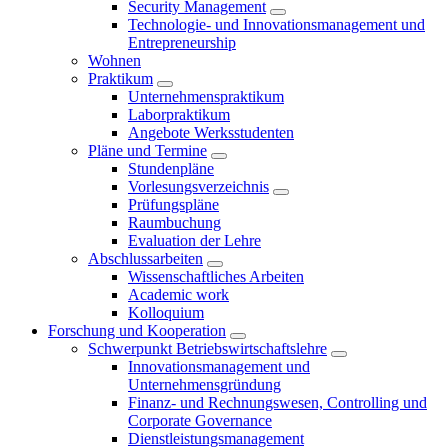
Security Management
Technologie- und Innovationsmanagement und
Entrepreneurship
Wohnen
Praktikum
Unternehmenspraktikum
Laborpraktikum
Angebote Werksstudenten
Pläne und Termine
Stundenpläne
Vorlesungsverzeichnis
Prüfungspläne
Raumbuchung
Evaluation der Lehre
Abschlussarbeiten
Wissenschaftliches Arbeiten
Academic work
Kolloquium
Forschung und Kooperation
Schwerpunkt Betriebswirtschaftslehre
Innovationsmanagement und
Unternehmensgründung
Finanz- und Rechnungswesen, Controlling und
Corporate Governance
Dienstleistungsmanagement