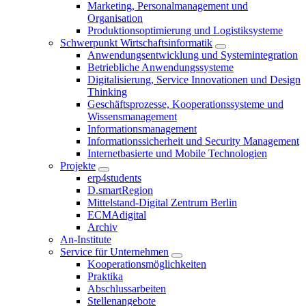
Marketing, Personalmanagement und
Organisation
Produktionsoptimierung und Logistiksysteme
Schwerpunkt Wirtschaftsinformatik
Anwendungsentwicklung und Systemintegration
Betriebliche Anwendungssysteme
Digitalisierung, Service Innovationen und Design
Thinking
Geschäftsprozesse, Kooperationssysteme und
Wissensmanagement
Informationsmanagement
Informationssicherheit und Security Management
Internetbasierte und Mobile Technologien
Projekte
erp4students
D.smartRegion
Mittelstand-Digital Zentrum Berlin
ECMAdigital
Archiv
An-Institute
Service für Unternehmen
Kooperationsmöglichkeiten
Praktika
Abschlussarbeiten
Stellenangebote