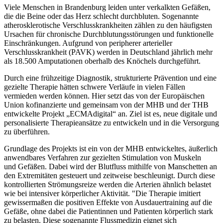
Viele Menschen in Brandenburg leiden unter verkalkten Gefäßen,
die die Beine oder das Herz schlecht durchbluten. Sogenannte
atherosklerotische Verschlusskrankheiten zählen zu den häufigsten
Ursachen für chronische Durchblutungsstörungen und funktionelle
Einschränkungen. Aufgrund von peripherer arterieller
Verschlusskrankheit (PAVK) werden in Deutschland jährlich mehr
als 18.500 Amputationen oberhalb des Knöchels durchgeführt.
Durch eine frühzeitige Diagnostik, strukturierte Prävention und eine
gezielte Therapie hätten schwere Verläufe in vielen Fällen
vermieden werden können. Hier setzt das von der Europäischen
Union kofinanzierte und gemeinsam von der MHB und der THB
entwickelte Projekt „ECMAdigital“ an. Ziel ist es, neue digitale und
personalisierte Therapieansätze zu entwickeln und in die Versorgung
zu überführen.
Grundlage des Projekts ist ein von der MHB entwickeltes, äußerlich
anwendbares Verfahren zur gezielten Stimulation von Muskeln
und Gefäßen. Dabei wird der Blutfluss mithilfe von Manschetten an
den Extremitäten gesteuert und zeitweise beschleunigt. Durch diese
kontrollierten Strömungsreize werden die Arterien ähnlich belastet
wie bei intensiver körperlicher Aktivität. "Die Therapie imitiert
gewissermaßen die positiven Effekte von Ausdauertraining auf die
Gefäße, ohne dabei die Patientinnen und Patienten körperlich stark
zu belasten. Diese sogenannte Flussmedizin eignet sich