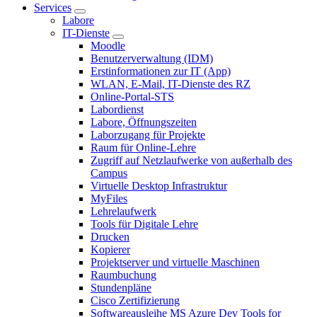
Services
Labore
IT-Dienste
Moodle
Benutzerverwaltung (IDM)
Erstinformationen zur IT (App)
WLAN, E-Mail, IT-Dienste des RZ
Online-Portal-STS
Labordienst
Labore, Öffnungszeiten
Laborzugang für Projekte
Raum für Online-Lehre
Zugriff auf Netzlaufwerke von außerhalb des
Campus
Virtuelle Desktop Infrastruktur
MyFiles
Lehrelaufwerk
Tools für Digitale Lehre
Drucken
Kopierer
Projektserver und virtuelle Maschinen
Raumbuchung
Stundenpläne
Cisco Zertifizierung
Softwareausleihe MS Azure Dev Tools for