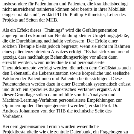
insbesondere für Patientinnen und Patienten, die krankheitsbedingt
nicht ausreichend trainieren können oder bereits in ihrer Mobilität
eingeschränkt sind", erklärt PD Dr. Philipp Hillmeister, Leiter des
Projekts auf Seiten der MHB.
Als ein Effekt dieses "Trainings" wird die Gefäßregeneration
angeregt und es kommt zur Neubildung kleiner Umgehungsgefäße,
die die Durchblutung nachhaltig verbessern. Der Erfolg einer
solchen Therapie bleibt jedoch begrenzt, wenn sie nicht im Rahmen
eines patientenzentrierten Ansatzes erfolgt. "Es hat sich zunehmend
gezeigt, dass nachhaltige Behandlungserfolge vor allem dann
erreicht werden, wenn individuelle und personalisierte
Therapiekonzepte verfolgt werden, die neben dem Gefäßstatus auch
den Lebensstil, die Lebenssituation sowie körperliche und seelische
Faktoren der Patientinnen und Patienten berücksichtigen. Diese
Patientendaten werden dazu in einer Datenbank systematisch erfasst
und durch ein spezielles diagnostisches Verfahren ergänzt. Auf
dieser Grundlage sollen dann mithilfe von KI-Analysen und
Machine-Learning-Verfahren personalisierte Empfehlungen zur
Optimierung der Therapie generiert werden", erklärt Prof. Dr.
Andreas Johannsen von der THB die technische Seite des
Vorhabens.
Bei dem gemeinsamen Termin wurden wesentliche
Projektbestandteile wie die zentrale Datenbank, ein Fragebogen zu