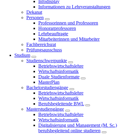
Infodisplay
Informationen zu Lehrveranstaltungen
Dekanat
Personen
Professorinnen und Professoren
Honorarprofessoren
Lehrbeauftragte
Mitarbeiterinnen und Mitarbeiter
Fachbereichsrat
Prüfungsausschuss
Studium
Studienschwerpunkte
Betriebswirtschaftslehre
Wirtschaftsinformatik
Duale Studienformate
MasterPlan
Bachelorstudiengänge
Betriebswirtschaftslehre
Wirtschaftsinformatik
Berufsbegleitende BWL
Masterstudiengänge
Betriebswirtschaftslehre
Wirtschaftsinformatik
Digitalisierung und Management (M. Sc.)
berufsbegleitend online studieren