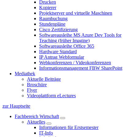
Drucken
Kopierer
Projektserver und virtuelle Maschinen
Raumbuchung
Stundenpläne
Cisco Zertifizierung
Softwareausleihe MS Azure Dev Tools for
Teaching (früher Imagine)
Softwareausleihe Office 365
Hardware Standard
IP Antrag Webformular
Webkonferenzen / Videokonferenzen
Informationsmanagement FBW SharePoint
Mediathek
Aktuelle Beiträge
Broschüre
Flyer
Videoplattform eLectures
zur Hauptseite
Fachbereich Wirtschaft
Aktuelles
Informationen für Erstsemester
IT-Info