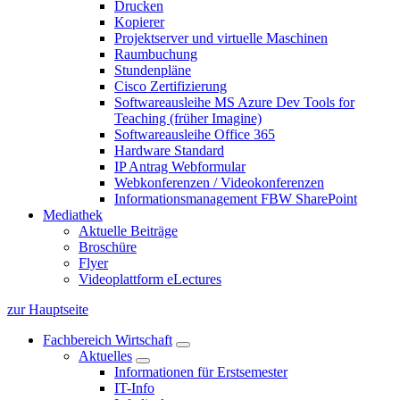
Drucken
Kopierer
Projektserver und virtuelle Maschinen
Raumbuchung
Stundenpläne
Cisco Zertifizierung
Softwareausleihe MS Azure Dev Tools for
Teaching (früher Imagine)
Softwareausleihe Office 365
Hardware Standard
IP Antrag Webformular
Webkonferenzen / Videokonferenzen
Informationsmanagement FBW SharePoint
Mediathek
Aktuelle Beiträge
Broschüre
Flyer
Videoplattform eLectures
zur Hauptseite
Fachbereich Wirtschaft
Aktuelles
Informationen für Erstsemester
IT-Info