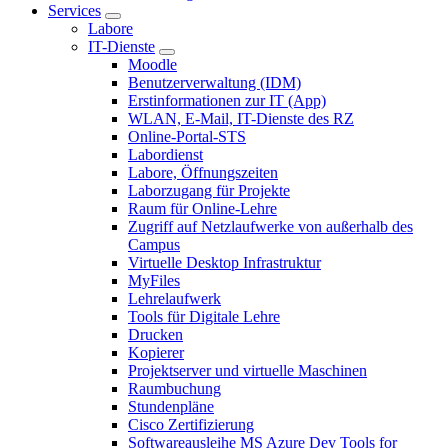
Services
Labore
IT-Dienste
Moodle
Benutzerverwaltung (IDM)
Erstinformationen zur IT (App)
WLAN, E-Mail, IT-Dienste des RZ
Online-Portal-STS
Labordienst
Labore, Öffnungszeiten
Laborzugang für Projekte
Raum für Online-Lehre
Zugriff auf Netzlaufwerke von außerhalb des
Campus
Virtuelle Desktop Infrastruktur
MyFiles
Lehrelaufwerk
Tools für Digitale Lehre
Drucken
Kopierer
Projektserver und virtuelle Maschinen
Raumbuchung
Stundenpläne
Cisco Zertifizierung
Softwareausleihe MS Azure Dev Tools for