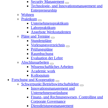
Security Management
Technologie- und Innovationsmanagement und
Entrepreneurship
Wohnen
Praktikum
Unternehmenspraktikum
Laborpraktikum
Angebote Werksstudenten
Pläne und Termine
Stundenpläne
Vorlesungsverzeichnis
Prüfungspläne
Raumbuchung
Evaluation der Lehre
Abschlussarbeiten
Wissenschaftliches Arbeiten
Academic work
Kolloquium
Forschung und Kooperation
Schwerpunkt Betriebswirtschaftslehre
Innovationsmanagement und
Unternehmensgründung
Finanz- und Rechnungswesen, Controlling und
Corporate Governance
Dienstleistungsmanagement