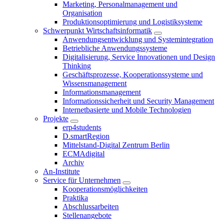
Marketing, Personalmanagement und
Organisation
Produktionsoptimierung und Logistiksysteme
Schwerpunkt Wirtschaftsinformatik
Anwendungsentwicklung und Systemintegration
Betriebliche Anwendungssysteme
Digitalisierung, Service Innovationen und Design
Thinking
Geschäftsprozesse, Kooperationssysteme und
Wissensmanagement
Informationsmanagement
Informationssicherheit und Security Management
Internetbasierte und Mobile Technologien
Projekte
erp4students
D.smartRegion
Mittelstand-Digital Zentrum Berlin
ECMAdigital
Archiv
An-Institute
Service für Unternehmen
Kooperationsmöglichkeiten
Praktika
Abschlussarbeiten
Stellenangebote