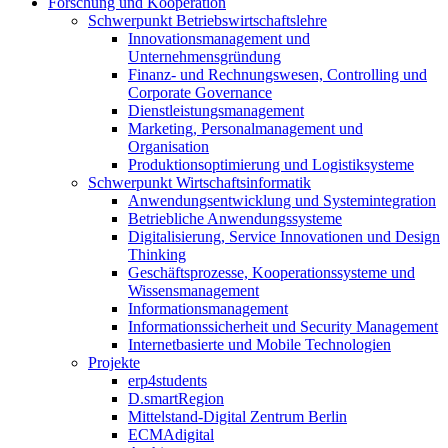
Forschung und Kooperation
Schwerpunkt Betriebswirtschaftslehre
Innovationsmanagement und
Unternehmensgründung
Finanz- und Rechnungswesen, Controlling und
Corporate Governance
Dienstleistungsmanagement
Marketing, Personalmanagement und
Organisation
Produktionsoptimierung und Logistiksysteme
Schwerpunkt Wirtschaftsinformatik
Anwendungsentwicklung und Systemintegration
Betriebliche Anwendungssysteme
Digitalisierung, Service Innovationen und Design
Thinking
Geschäftsprozesse, Kooperationssysteme und
Wissensmanagement
Informationsmanagement
Informationssicherheit und Security Management
Internetbasierte und Mobile Technologien
Projekte
erp4students
D.smartRegion
Mittelstand-Digital Zentrum Berlin
ECMAdigital