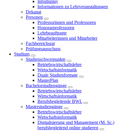
Infodisplay
Informationen zu Lehrveranstaltungen
Dekanat
Personen
Professorinnen und Professoren
Honorarprofessoren
Lehrbeauftragte
Mitarbeiterinnen und Mitarbeiter
Fachbereichsrat
Prüfungsausschuss
Studium
Studienschwerpunkte
Betriebswirtschaftslehre
Wirtschaftsinformatik
Duale Studienformate
MasterPlan
Bachelorstudiengänge
Betriebswirtschaftslehre
Wirtschaftsinformatik
Berufsbegleitende BWL
Masterstudiengänge
Betriebswirtschaftslehre
Wirtschaftsinformatik
Digitalisierung und Management (M. Sc.)
berufsbegleitend online studieren