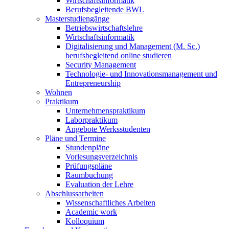
Wirtschaftsinformatik
Berufsbegleitende BWL
Masterstudiengänge
Betriebswirtschaftslehre
Wirtschaftsinformatik
Digitalisierung und Management (M. Sc.)
berufsbegleitend online studieren
Security Management
Technologie- und Innovationsmanagement und
Entrepreneurship
Wohnen
Praktikum
Unternehmenspraktikum
Laborpraktikum
Angebote Werksstudenten
Pläne und Termine
Stundenpläne
Vorlesungsverzeichnis
Prüfungspläne
Raumbuchung
Evaluation der Lehre
Abschlussarbeiten
Wissenschaftliches Arbeiten
Academic work
Kolloquium