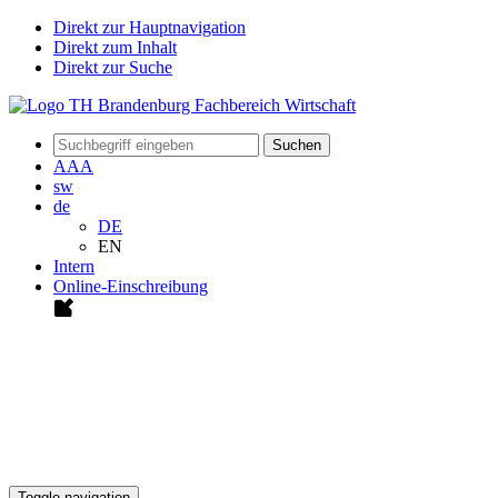
Direkt zur Hauptnavigation
Direkt zum Inhalt
Direkt zur Suche
Suchen
A
A
A
sw
de
DE
EN
Intern
Online-Einschreibung
Toggle navigation