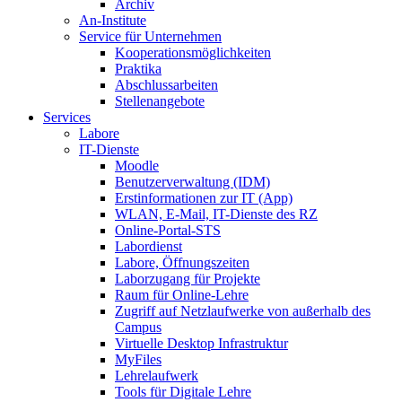
Archiv
An-Institute
Service für Unternehmen
Kooperationsmöglichkeiten
Praktika
Abschlussarbeiten
Stellenangebote
Services
Labore
IT-Dienste
Moodle
Benutzerverwaltung (IDM)
Erstinformationen zur IT (App)
WLAN, E-Mail, IT-Dienste des RZ
Online-Portal-STS
Labordienst
Labore, Öffnungszeiten
Laborzugang für Projekte
Raum für Online-Lehre
Zugriff auf Netzlaufwerke von außerhalb des
Campus
Virtuelle Desktop Infrastruktur
MyFiles
Lehrelaufwerk
Tools für Digitale Lehre