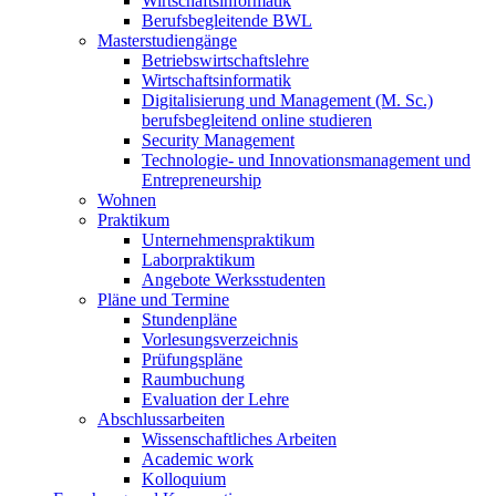
Wirtschaftsinformatik
Berufsbegleitende BWL
Masterstudiengänge
Betriebswirtschaftslehre
Wirtschaftsinformatik
Digitalisierung und Management (M. Sc.)
berufsbegleitend online studieren
Security Management
Technologie- und Innovationsmanagement und
Entrepreneurship
Wohnen
Praktikum
Unternehmenspraktikum
Laborpraktikum
Angebote Werksstudenten
Pläne und Termine
Stundenpläne
Vorlesungsverzeichnis
Prüfungspläne
Raumbuchung
Evaluation der Lehre
Abschlussarbeiten
Wissenschaftliches Arbeiten
Academic work
Kolloquium