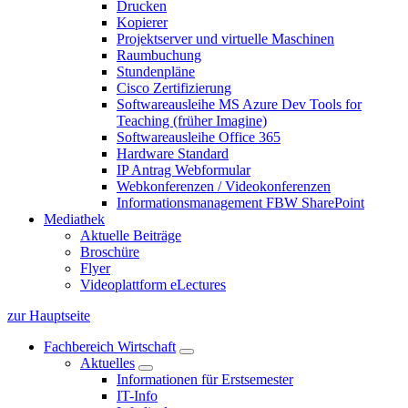
Drucken
Kopierer
Projektserver und virtuelle Maschinen
Raumbuchung
Stundenpläne
Cisco Zertifizierung
Softwareausleihe MS Azure Dev Tools for
Teaching (früher Imagine)
Softwareausleihe Office 365
Hardware Standard
IP Antrag Webformular
Webkonferenzen / Videokonferenzen
Informationsmanagement FBW SharePoint
Mediathek
Aktuelle Beiträge
Broschüre
Flyer
Videoplattform eLectures
zur Hauptseite
Fachbereich Wirtschaft
Aktuelles
Informationen für Erstsemester
IT-Info