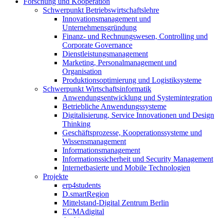
Forschung und Kooperation
Schwerpunkt Betriebswirtschaftslehre
Innovationsmanagement und
Unternehmensgründung
Finanz- und Rechnungswesen, Controlling und
Corporate Governance
Dienstleistungsmanagement
Marketing, Personalmanagement und
Organisation
Produktionsoptimierung und Logistiksysteme
Schwerpunkt Wirtschaftsinformatik
Anwendungsentwicklung und Systemintegration
Betriebliche Anwendungssysteme
Digitalisierung, Service Innovationen und Design
Thinking
Geschäftsprozesse, Kooperationssysteme und
Wissensmanagement
Informationsmanagement
Informationssicherheit und Security Management
Internetbasierte und Mobile Technologien
Projekte
erp4students
D.smartRegion
Mittelstand-Digital Zentrum Berlin
ECMAdigital