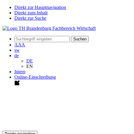
Direkt zur Hauptnavigation
Direkt zum Inhalt
Direkt zur Suche
Suchen
A
A
A
sw
de
DE
EN
Intern
Online-Einschreibung
Toggle navigation