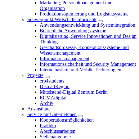
Marketing, Personalmanagement und
Organisation
Produktionsoptimierung und Logistiksysteme
Schwerpunkt Wirtschaftsinformatik
Anwendungsentwicklung und Systemintegration
Betriebliche Anwendungssysteme
Digitalisierung, Service Innovationen und Design
Thinking
Geschäftsprozesse, Kooperationssysteme und
Wissensmanagement
Informationsmanagement
Informationssicherheit und Security Management
Internetbasierte und Mobile Technologien
Projekte
erp4students
D.smartRegion
Mittelstand-Digital Zentrum Berlin
ECMAdigital
Archiv
An-Institute
Service für Unternehmen
Kooperationsmöglichkeiten
Praktika
Abschlussarbeiten
Stellenangebote