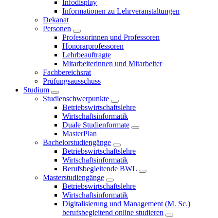
Infodisplay
Informationen zu Lehrveranstaltungen
Dekanat
Personen
Professorinnen und Professoren
Honorarprofessoren
Lehrbeauftragte
Mitarbeiterinnen und Mitarbeiter
Fachbereichsrat
Prüfungsausschuss
Studium
Studienschwerpunkte
Betriebswirtschaftslehre
Wirtschaftsinformatik
Duale Studienformate
MasterPlan
Bachelorstudiengänge
Betriebswirtschaftslehre
Wirtschaftsinformatik
Berufsbegleitende BWL
Masterstudiengänge
Betriebswirtschaftslehre
Wirtschaftsinformatik
Digitalisierung und Management (M. Sc.)
berufsbegleitend online studieren