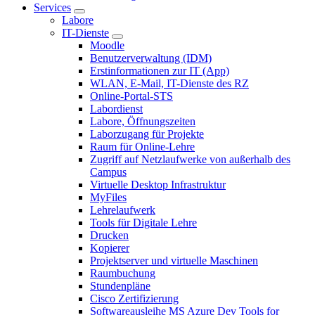
Services
Labore
IT-Dienste
Moodle
Benutzerverwaltung (IDM)
Erstinformationen zur IT (App)
WLAN, E-Mail, IT-Dienste des RZ
Online-Portal-STS
Labordienst
Labore, Öffnungszeiten
Laborzugang für Projekte
Raum für Online-Lehre
Zugriff auf Netzlaufwerke von außerhalb des
Campus
Virtuelle Desktop Infrastruktur
MyFiles
Lehrelaufwerk
Tools für Digitale Lehre
Drucken
Kopierer
Projektserver und virtuelle Maschinen
Raumbuchung
Stundenpläne
Cisco Zertifizierung
Softwareausleihe MS Azure Dev Tools for