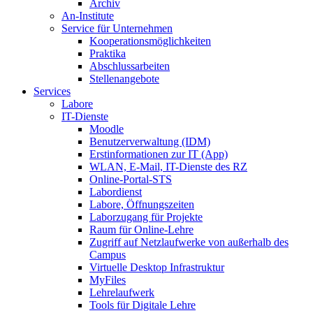
Archiv
An-Institute
Service für Unternehmen
Kooperationsmöglichkeiten
Praktika
Abschlussarbeiten
Stellenangebote
Services
Labore
IT-Dienste
Moodle
Benutzerverwaltung (IDM)
Erstinformationen zur IT (App)
WLAN, E-Mail, IT-Dienste des RZ
Online-Portal-STS
Labordienst
Labore, Öffnungszeiten
Laborzugang für Projekte
Raum für Online-Lehre
Zugriff auf Netzlaufwerke von außerhalb des
Campus
Virtuelle Desktop Infrastruktur
MyFiles
Lehrelaufwerk
Tools für Digitale Lehre