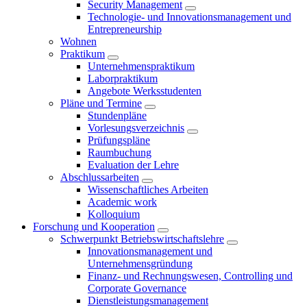
Security Management
Technologie- und Innovationsmanagement und
Entrepreneurship
Wohnen
Praktikum
Unternehmenspraktikum
Laborpraktikum
Angebote Werksstudenten
Pläne und Termine
Stundenpläne
Vorlesungsverzeichnis
Prüfungspläne
Raumbuchung
Evaluation der Lehre
Abschlussarbeiten
Wissenschaftliches Arbeiten
Academic work
Kolloquium
Forschung und Kooperation
Schwerpunkt Betriebswirtschaftslehre
Innovationsmanagement und
Unternehmensgründung
Finanz- und Rechnungswesen, Controlling und
Corporate Governance
Dienstleistungsmanagement