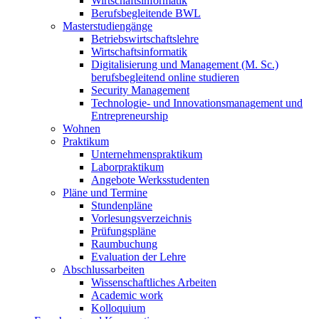
Wirtschaftsinformatik
Berufsbegleitende BWL
Masterstudiengänge
Betriebswirtschaftslehre
Wirtschaftsinformatik
Digitalisierung und Management (M. Sc.)
berufsbegleitend online studieren
Security Management
Technologie- und Innovationsmanagement und
Entrepreneurship
Wohnen
Praktikum
Unternehmenspraktikum
Laborpraktikum
Angebote Werksstudenten
Pläne und Termine
Stundenpläne
Vorlesungsverzeichnis
Prüfungspläne
Raumbuchung
Evaluation der Lehre
Abschlussarbeiten
Wissenschaftliches Arbeiten
Academic work
Kolloquium