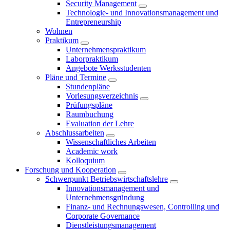
Security Management
Technologie- und Innovationsmanagement und
Entrepreneurship
Wohnen
Praktikum
Unternehmenspraktikum
Laborpraktikum
Angebote Werksstudenten
Pläne und Termine
Stundenpläne
Vorlesungsverzeichnis
Prüfungspläne
Raumbuchung
Evaluation der Lehre
Abschlussarbeiten
Wissenschaftliches Arbeiten
Academic work
Kolloquium
Forschung und Kooperation
Schwerpunkt Betriebswirtschaftslehre
Innovationsmanagement und
Unternehmensgründung
Finanz- und Rechnungswesen, Controlling und
Corporate Governance
Dienstleistungsmanagement