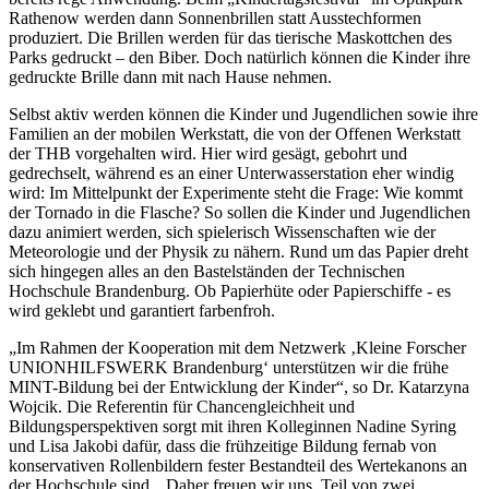
Rathenow werden dann Sonnenbrillen statt Ausstechformen
produziert. Die Brillen werden für das tierische Maskottchen des
Parks gedruckt – den Biber. Doch natürlich können die Kinder ihre
gedruckte Brille dann mit nach Hause nehmen.
Selbst aktiv werden können die Kinder und Jugendlichen sowie ihre
Familien an der mobilen Werkstatt, die von der Offenen Werkstatt
der THB vorgehalten wird. Hier wird gesägt, gebohrt und
gedrechselt, während es an einer Unterwasserstation eher windig
wird: Im Mittelpunkt der Experimente steht die Frage: Wie kommt
der Tornado in die Flasche? So sollen die Kinder und Jugendlichen
dazu animiert werden, sich spielerisch Wissenschaften wie der
Meteorologie und der Physik zu nähern. Rund um das Papier dreht
sich hingegen alles an den Bastelständen der Technischen
Hochschule Brandenburg. Ob Papierhüte oder Papierschiffe - es
wird geklebt und garantiert farbenfroh.
„Im Rahmen der Kooperation mit dem Netzwerk ‚Kleine Forscher
UNIONHILFSWERK Brandenburg‘ unterstützen wir die frühe
MINT-Bildung bei der Entwicklung der Kinder“, so Dr. Katarzyna
Wojcik. Die Referentin für Chancengleichheit und
Bildungsperspektiven sorgt mit ihren Kolleginnen Nadine Syring
und Lisa Jakobi dafür, dass die frühzeitige Bildung fernab von
konservativen Rollenbildern fester Bestandteil des Wertekanons an
der Hochschule sind. „Daher freuen wir uns, Teil von zwei