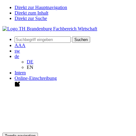
Direkt zur Hauptnavigation
Direkt zum Inhalt
Direkt zur Suche
Suchen
A
A
A
sw
de
DE
EN
Intern
Online-Einschreibung
Toggle navigation