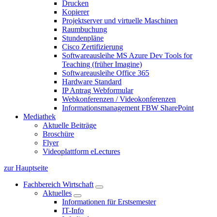
Drucken
Kopierer
Projektserver und virtuelle Maschinen
Raumbuchung
Stundenpläne
Cisco Zertifizierung
Softwareausleihe MS Azure Dev Tools for
Teaching (früher Imagine)
Softwareausleihe Office 365
Hardware Standard
IP Antrag Webformular
Webkonferenzen / Videokonferenzen
Informationsmanagement FBW SharePoint
Mediathek
Aktuelle Beiträge
Broschüre
Flyer
Videoplattform eLectures
zur Hauptseite
Fachbereich Wirtschaft
Aktuelles
Informationen für Erstsemester
IT-Info