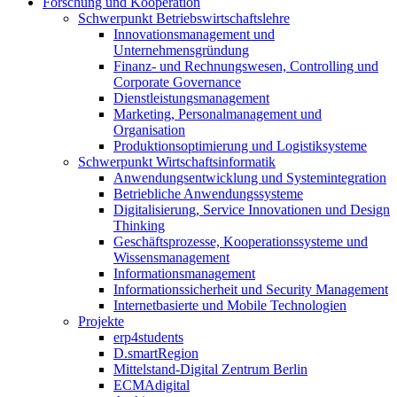
Forschung und Kooperation
Schwerpunkt Betriebswirtschaftslehre
Innovationsmanagement und
Unternehmensgründung
Finanz- und Rechnungswesen, Controlling und
Corporate Governance
Dienstleistungsmanagement
Marketing, Personalmanagement und
Organisation
Produktionsoptimierung und Logistiksysteme
Schwerpunkt Wirtschaftsinformatik
Anwendungsentwicklung und Systemintegration
Betriebliche Anwendungssysteme
Digitalisierung, Service Innovationen und Design
Thinking
Geschäftsprozesse, Kooperationssysteme und
Wissensmanagement
Informationsmanagement
Informationssicherheit und Security Management
Internetbasierte und Mobile Technologien
Projekte
erp4students
D.smartRegion
Mittelstand-Digital Zentrum Berlin
ECMAdigital