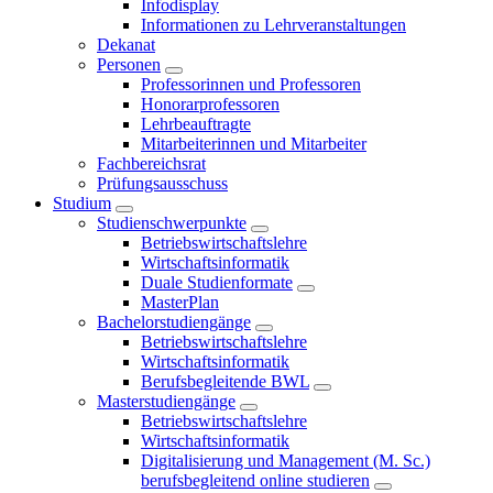
Infodisplay
Informationen zu Lehrveranstaltungen
Dekanat
Personen
Professorinnen und Professoren
Honorarprofessoren
Lehrbeauftragte
Mitarbeiterinnen und Mitarbeiter
Fachbereichsrat
Prüfungsausschuss
Studium
Studienschwerpunkte
Betriebswirtschaftslehre
Wirtschaftsinformatik
Duale Studienformate
MasterPlan
Bachelorstudiengänge
Betriebswirtschaftslehre
Wirtschaftsinformatik
Berufsbegleitende BWL
Masterstudiengänge
Betriebswirtschaftslehre
Wirtschaftsinformatik
Digitalisierung und Management (M. Sc.)
berufsbegleitend online studieren