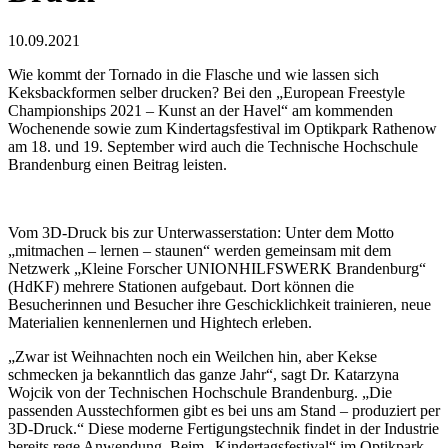
10.09.2021
Wie kommt der Tornado in die Flasche und wie lassen sich
Keksbackformen selber drucken? Bei den „European Freestyle
Championships 2021 – Kunst an der Havel“ am kommenden
Wochenende sowie zum Kindertagsfestival im Optikpark Rathenow
am 18. und 19. September wird auch die Technische Hochschule
Brandenburg einen Beitrag leisten.
Vom 3D-Druck bis zur Unterwasserstation: Unter dem Motto
„mitmachen – lernen – staunen“ werden gemeinsam mit dem
Netzwerk „Kleine Forscher UNIONHILFSWERK Brandenburg“
(HdKF) mehrere Stationen aufgebaut. Dort können die
Besucherinnen und Besucher ihre Geschicklichkeit trainieren, neue
Materialien kennenlernen und Hightech erleben.
„Zwar ist Weihnachten noch ein Weilchen hin, aber Kekse
schmecken ja bekanntlich das ganze Jahr“, sagt Dr. Katarzyna
Wojcik von der Technischen Hochschule Brandenburg. „Die
passenden Ausstechformen gibt es bei uns am Stand – produziert per
3D-Druck.“ Diese moderne Fertigungstechnik findet in der Industrie
bereits rege Anwendung. Beim „Kindertagsfestival“ im Optikpark