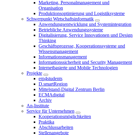
Marketing, Personalmanagement und
Organisation
Produktionsoptimierung und Logistiksysteme
Schwerpunkt Wirtschaftsinformatik
Anwendungsentwicklung und Systemintegration
Betriebliche Anwendungssysteme
Digitalisierung, Service Innovationen und Design
Thinking
Geschäftsprozesse, Kooperationssysteme und
Wissensmanagement
Informationsmanagement
Informationssicherheit und Security Management
Internetbasierte und Mobile Technologien
Projekte
erp4students
D.smartRegion
Mittelstand-Digital Zentrum Berlin
ECMAdigital
Archiv
An-Institute
Service für Unternehmen
Kooperationsmöglichkeiten
Praktika
Abschlussarbeiten
Stellenangebote