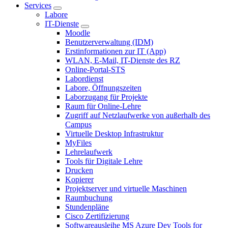
Services
Labore
IT-Dienste
Moodle
Benutzerverwaltung (IDM)
Erstinformationen zur IT (App)
WLAN, E-Mail, IT-Dienste des RZ
Online-Portal-STS
Labordienst
Labore, Öffnungszeiten
Laborzugang für Projekte
Raum für Online-Lehre
Zugriff auf Netzlaufwerke von außerhalb des
Campus
Virtuelle Desktop Infrastruktur
MyFiles
Lehrelaufwerk
Tools für Digitale Lehre
Drucken
Kopierer
Projektserver und virtuelle Maschinen
Raumbuchung
Stundenpläne
Cisco Zertifizierung
Softwareausleihe MS Azure Dev Tools for