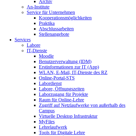
Archiv
An-Institute
Service für Unternehmen
Kooperationsmöglichkeiten
Praktika
Abschlussarbeiten
Stellenangebote
Services
Labore
IT-Dienste
Moodle
Benutzerverwaltung (IDM)
Erstinformationen zur IT (App)
WLAN, E-Mail, IT-Dienste des RZ
Online-Portal-STS
Labordienst
Labore, Öffnungszeiten
Laborzugang für Projekte
Raum für Online-Lehre
Zugriff auf Netzlaufwerke von außerhalb des
Campus
Virtuelle Desktop Infrastruktur
MyFiles
Lehrelaufwerk
Tools für Digitale Lehre