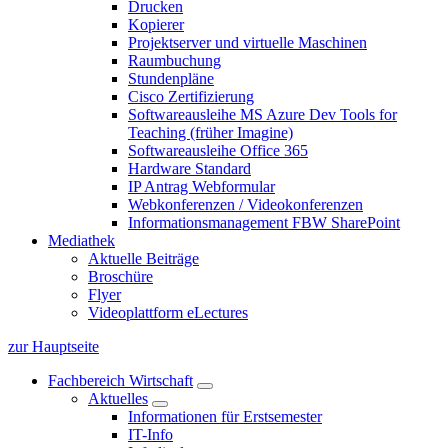
Drucken
Kopierer
Projektserver und virtuelle Maschinen
Raumbuchung
Stundenpläne
Cisco Zertifizierung
Softwareausleihe MS Azure Dev Tools for
Teaching (früher Imagine)
Softwareausleihe Office 365
Hardware Standard
IP Antrag Webformular
Webkonferenzen / Videokonferenzen
Informationsmanagement FBW SharePoint
Mediathek
Aktuelle Beiträge
Broschüre
Flyer
Videoplattform eLectures
zur Hauptseite
Fachbereich Wirtschaft
Aktuelles
Informationen für Erstsemester
IT-Info