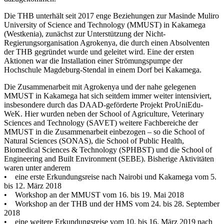
Die THB unterhält seit 2017 enge Beziehungen zur Masinde Muliro
University of Science and Technology (MMUST) in Kakamega
(Westkenia), zunächst zur Unterstützung der Nicht-
Regierungsorganisation Agrokenya, die durch einen Absolventen
der THB gegründet wurde und geleitet wird. Eine der ersten
Aktionen war die Installation einer Strömungspumpe der
Hochschule Magdeburg-Stendal in einem Dorf bei Kakamega.
Die Zusammenarbeit mit Agrokenya und der nahe gelegenen
MMUST in Kakamega hat sich seitdem immer weiter intensiviert,
insbesondere durch das DAAD-geförderte Projekt ProUniEdu-
WeK. Hier wurden neben der School of Agriculture, Veterinary
Sciences and Technology (SAVET) weitere Fachbereiche der
MMUST in die Zusammenarbeit einbezogen – so die School of
Natural Sciences (SONAS), die School of Public Health,
Biomedical Sciences & Technology (SPHBST) und die School of
Engineering and Built Environment (SEBE). Bisherige Aktivitäten
waren unter anderem
• eine erste Erkundungsreise nach Nairobi und Kakamega vom 5.
bis 12. März 2018
• Workshop an der MMUST vom 16. bis 19. Mai 2018
• Workshop an der THB und der HMS vom 24. bis 28. September
2018
• eine weitere Erkundungsreise vom 10. bis 16. März 2019 nach