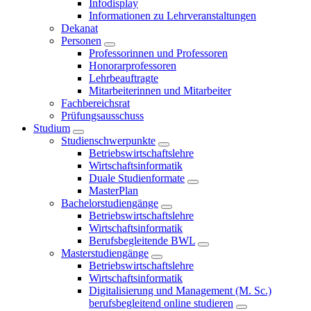
Infodisplay
Informationen zu Lehrveranstaltungen
Dekanat
Personen
Professorinnen und Professoren
Honorarprofessoren
Lehrbeauftragte
Mitarbeiterinnen und Mitarbeiter
Fachbereichsrat
Prüfungsausschuss
Studium
Studienschwerpunkte
Betriebswirtschaftslehre
Wirtschaftsinformatik
Duale Studienformate
MasterPlan
Bachelorstudiengänge
Betriebswirtschaftslehre
Wirtschaftsinformatik
Berufsbegleitende BWL
Masterstudiengänge
Betriebswirtschaftslehre
Wirtschaftsinformatik
Digitalisierung und Management (M. Sc.)
berufsbegleitend online studieren