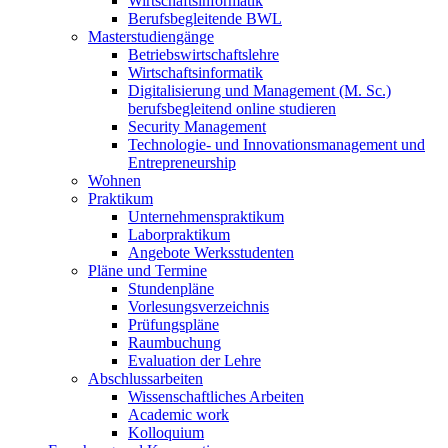
Wirtschaftsinformatik
Berufsbegleitende BWL
Masterstudiengänge
Betriebswirtschaftslehre
Wirtschaftsinformatik
Digitalisierung und Management (M. Sc.)
berufsbegleitend online studieren
Security Management
Technologie- und Innovationsmanagement und
Entrepreneurship
Wohnen
Praktikum
Unternehmenspraktikum
Laborpraktikum
Angebote Werksstudenten
Pläne und Termine
Stundenpläne
Vorlesungsverzeichnis
Prüfungspläne
Raumbuchung
Evaluation der Lehre
Abschlussarbeiten
Wissenschaftliches Arbeiten
Academic work
Kolloquium