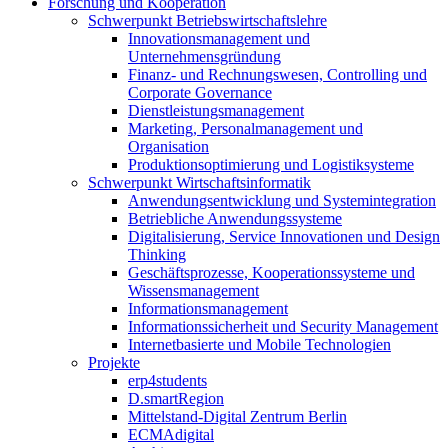
Forschung und Kooperation
Schwerpunkt Betriebswirtschaftslehre
Innovationsmanagement und
Unternehmensgründung
Finanz- und Rechnungswesen, Controlling und
Corporate Governance
Dienstleistungsmanagement
Marketing, Personalmanagement und
Organisation
Produktionsoptimierung und Logistiksysteme
Schwerpunkt Wirtschaftsinformatik
Anwendungsentwicklung und Systemintegration
Betriebliche Anwendungssysteme
Digitalisierung, Service Innovationen und Design
Thinking
Geschäftsprozesse, Kooperationssysteme und
Wissensmanagement
Informationsmanagement
Informationssicherheit und Security Management
Internetbasierte und Mobile Technologien
Projekte
erp4students
D.smartRegion
Mittelstand-Digital Zentrum Berlin
ECMAdigital