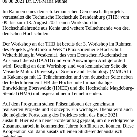
09.08.2021
Dr. Eva-Maria Muhle
Im Rahmen eines deutsch-kenianischen Gemeinschaftsprojekts
veranstaltet die Technische Hochschule Brandenburg (THB) vom
09. bis zum 13. August 2021 einen Workshop für
Hochschullehrende aus Kenia und weitere Teilnehmende von drei
deutschen Hochschulen.
Der Workshop an der THB ist bereits der 3. Workshop im Rahmen
des Projekts „ProUniEdu-WeK“ (Praxisorientierte Hochschul-
Weiterbildung in Westkenia), das vom Deutschen Akademischen
Austauschdienst (DAAD) und vom Auswärtigen Amt gefördert
wird. Beteiligt an dem Workshop sind von kenianischer Seite die
Masinde Muliro University of Science and Technology (MMUST)
in Kakamega mit 12 Teilnehmenden und von deutscher Seite neben
der federführenden THB die Hochschule für nachhaltige
Entwicklung Eberswalde (HNEE) und die Hochschule Magdeburg-
Stendal (HMS) mit insgesamt neun Teilnehmenden.
Auf dem Programm stehen Präsentationen der gemeinsam
realisierten Projekte und Konzepte. Ein wichtiges Thema wird auch
die mögliche Fortsetzung des Projektes sein, das Ende 2021
ausläuft. Hier ist ein neuer Förderantrag geplant, um die erfolgreiche
Zusammenarbeit in kommenden Jahren fortführen zu können. Diese
Kooperation soll dann zusätzlich einen Studierendenaustausch
beinhalten.