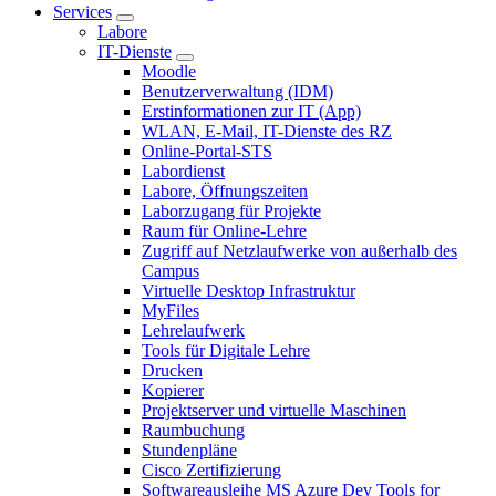
Services
Labore
IT-Dienste
Moodle
Benutzerverwaltung (IDM)
Erstinformationen zur IT (App)
WLAN, E-Mail, IT-Dienste des RZ
Online-Portal-STS
Labordienst
Labore, Öffnungszeiten
Laborzugang für Projekte
Raum für Online-Lehre
Zugriff auf Netzlaufwerke von außerhalb des
Campus
Virtuelle Desktop Infrastruktur
MyFiles
Lehrelaufwerk
Tools für Digitale Lehre
Drucken
Kopierer
Projektserver und virtuelle Maschinen
Raumbuchung
Stundenpläne
Cisco Zertifizierung
Softwareausleihe MS Azure Dev Tools for