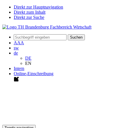
Direkt zur Hauptnavigation
Direkt zum Inhalt
Direkt zur Suche
Suchen
A
A
A
sw
de
DE
EN
Intern
Online-Einschreibung
Toggle navigation