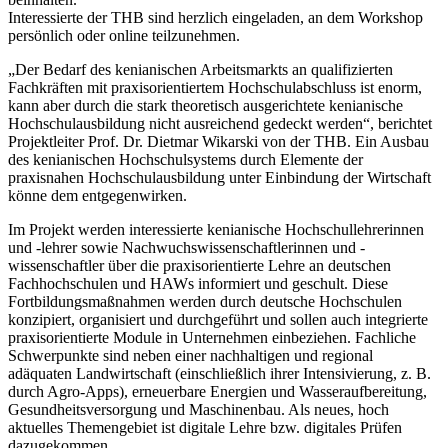
Interessierte der THB sind herzlich eingeladen, an dem Workshop
persönlich oder online teilzunehmen.
„Der Bedarf des kenianischen Arbeitsmarkts an qualifizierten
Fachkräften mit praxisorientiertem Hochschulabschluss ist enorm,
kann aber durch die stark theoretisch ausgerichtete kenianische
Hochschulausbildung nicht ausreichend gedeckt werden“, berichtet
Projektleiter Prof. Dr. Dietmar Wikarski von der THB. Ein Ausbau
des kenianischen Hochschulsystems durch Elemente der
praxisnahen Hochschulausbildung unter Einbindung der Wirtschaft
könne dem entgegenwirken.
Im Projekt werden interessierte kenianische Hochschullehrerinnen
und -lehrer sowie Nachwuchswissenschaftlerinnen und -
wissenschaftler über die praxisorientierte Lehre an deutschen
Fachhochschulen und HAWs informiert und geschult. Diese
Fortbildungsmaßnahmen werden durch deutsche Hochschulen
konzipiert, organisiert und durchgeführt und sollen auch integrierte
praxisorientierte Module in Unternehmen einbeziehen. Fachliche
Schwerpunkte sind neben einer nachhaltigen und regional
adäquaten Landwirtschaft (einschließlich ihrer Intensivierung, z. B.
durch Agro-Apps), erneuerbare Energien und Wasseraufbereitung,
Gesundheitsversorgung und Maschinenbau. Als neues, hoch
aktuelles Themengebiet ist digitale Lehre bzw. digitales Prüfen
dazugekommen.