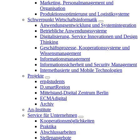
Marketing, Personalmanagement und
Organisation
Produktionsoptimierung und Logistiksysteme
Schwerpunkt Wirtschaftsinformatik
Anwendungsentwicklung und Systemintegration
Betriebliche Anwendungssysteme
Digitalisierung, Service Innovationen und Design
Thinking
Geschäftsprozesse, Kooperationssysteme und
Wissensmanagement
Informationsmanagement
Informationssicherheit und Security Management
Internetbasierte und Mobile Technologien
Projekte
erp4students
D.smartRegion
Mittelstand-Digital Zentrum Berlin
ECMAdigital
Archiv
An-Institute
Service für Unternehmen
Kooperationsmöglichkeiten
Praktika
Abschlussarbeiten
Stellenangebote