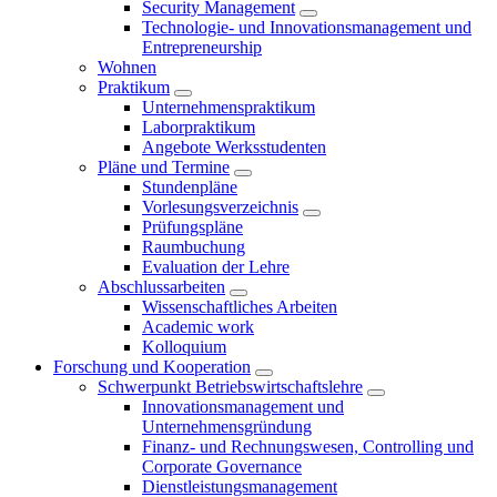
Security Management
Technologie- und Innovationsmanagement und
Entrepreneurship
Wohnen
Praktikum
Unternehmenspraktikum
Laborpraktikum
Angebote Werksstudenten
Pläne und Termine
Stundenpläne
Vorlesungsverzeichnis
Prüfungspläne
Raumbuchung
Evaluation der Lehre
Abschlussarbeiten
Wissenschaftliches Arbeiten
Academic work
Kolloquium
Forschung und Kooperation
Schwerpunkt Betriebswirtschaftslehre
Innovationsmanagement und
Unternehmensgründung
Finanz- und Rechnungswesen, Controlling und
Corporate Governance
Dienstleistungsmanagement