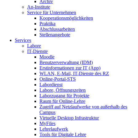
Archiv
An-Institute
Service für Unternehmen
Kooperationsmöglichkeiten
Praktika
Abschlussarbeiten
Stellenangebote
Services
Labore
IT-Dienste
Moodle
Benutzerverwaltung (IDM)
Erstinformationen zur IT (App)
WLAN, E-Mail, IT-Dienste des RZ
Online-Portal-STS
Labordienst
Labore, Öffnungszeiten
Laborzugang für Projekte
Raum für Online-Lehre
Zugriff auf Netzlaufwerke von außerhalb des
Campus
Virtuelle Desktop Infrastruktur
MyFiles
Lehrelaufwerk
Tools für Digitale Lehre