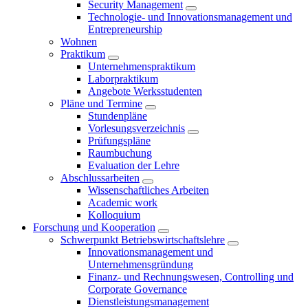
Security Management
Technologie- und Innovationsmanagement und
Entrepreneurship
Wohnen
Praktikum
Unternehmenspraktikum
Laborpraktikum
Angebote Werksstudenten
Pläne und Termine
Stundenpläne
Vorlesungsverzeichnis
Prüfungspläne
Raumbuchung
Evaluation der Lehre
Abschlussarbeiten
Wissenschaftliches Arbeiten
Academic work
Kolloquium
Forschung und Kooperation
Schwerpunkt Betriebswirtschaftslehre
Innovationsmanagement und
Unternehmensgründung
Finanz- und Rechnungswesen, Controlling und
Corporate Governance
Dienstleistungsmanagement