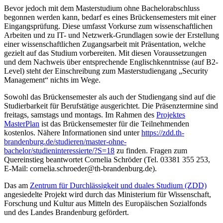
Bevor jedoch mit dem Masterstudium ohne Bachelorabschluss
begonnen werden kann, bedarf es eines Brückensemesters mit einer
Eingangsprüfung. Diese umfasst Vorkurse zum wissenschaftlichen
Arbeiten und zu IT- und Netzwerk-Grundlagen sowie der Erstellung
einer wissenschaftlichen Zugangsarbeit mit Präsentation, welche
gezielt auf das Studium vorbereiten. Mit diesen Voraussetzungen
und dem Nachweis über entsprechende Englischkenntnisse (auf B2-
Level) steht der Einschreibung zum Masterstudiengang „Security
Management“ nichts im Wege.
Sowohl das Brückensemester als auch der Studiengang sind auf die
Studierbarkeit für Berufstätige ausgerichtet. Die Präsenztermine sind
freitags, samstags und montags. Im Rahmen des
Projektes
MasterPlan
ist das Brückensemester für die Teilnehmenden
kostenlos. Nähere Informationen sind unter
https://zdd.th-
brandenburg.de/studieren/master-ohne-
bachelor/studieninteressierte/?S=18
zu finden. Fragen zum
Quereinstieg beantwortet Cornelia Schröder (Tel. 03381 355 253,
E-Mail: cornelia.schroeder@th-brandenburg.de).
Das am
Zentrum für Durchlässigkeit und duales Studium (ZDD)
angesiedelte Projekt wird durch das Ministerium für Wissenschaft,
Forschung und Kultur aus Mitteln des Europäischen Sozialfonds
und des Landes Brandenburg gefördert.