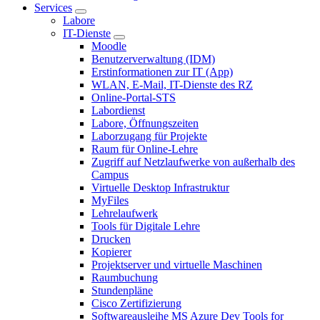
Services
Labore
IT-Dienste
Moodle
Benutzerverwaltung (IDM)
Erstinformationen zur IT (App)
WLAN, E-Mail, IT-Dienste des RZ
Online-Portal-STS
Labordienst
Labore, Öffnungszeiten
Laborzugang für Projekte
Raum für Online-Lehre
Zugriff auf Netzlaufwerke von außerhalb des
Campus
Virtuelle Desktop Infrastruktur
MyFiles
Lehrelaufwerk
Tools für Digitale Lehre
Drucken
Kopierer
Projektserver und virtuelle Maschinen
Raumbuchung
Stundenpläne
Cisco Zertifizierung
Softwareausleihe MS Azure Dev Tools for