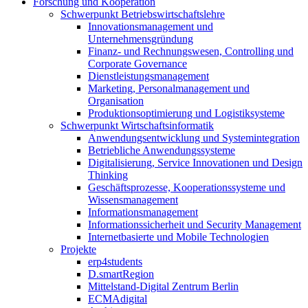
Forschung und Kooperation
Schwerpunkt Betriebswirtschaftslehre
Innovationsmanagement und
Unternehmensgründung
Finanz- und Rechnungswesen, Controlling und
Corporate Governance
Dienstleistungsmanagement
Marketing, Personalmanagement und
Organisation
Produktionsoptimierung und Logistiksysteme
Schwerpunkt Wirtschaftsinformatik
Anwendungsentwicklung und Systemintegration
Betriebliche Anwendungssysteme
Digitalisierung, Service Innovationen und Design
Thinking
Geschäftsprozesse, Kooperationssysteme und
Wissensmanagement
Informationsmanagement
Informationssicherheit und Security Management
Internetbasierte und Mobile Technologien
Projekte
erp4students
D.smartRegion
Mittelstand-Digital Zentrum Berlin
ECMAdigital