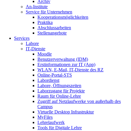
Archiv
An-Institute
Service für Unternehmen
Kooperationsmöglichkeiten
Praktika
Abschlussarbeiten
Stellenangebote
Services
Labore
IT-Dienste
Moodle
Benutzerverwaltung (IDM)
Erstinformationen zur IT (App)
WLAN, E-Mail, IT-Dienste des RZ
Online-Portal-STS
Labordienst
Labore, Öffnungszeiten
Laborzugang für Projekte
Raum für Online-Lehre
Zugriff auf Netzlaufwerke von außerhalb des
Campus
Virtuelle Desktop Infrastruktur
MyFiles
Lehrelaufwerk
Tools für Digitale Lehre