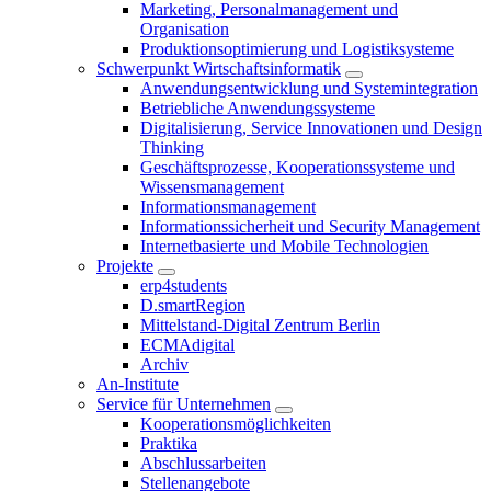
Marketing, Personalmanagement und
Organisation
Produktionsoptimierung und Logistiksysteme
Schwerpunkt Wirtschaftsinformatik
Anwendungsentwicklung und Systemintegration
Betriebliche Anwendungssysteme
Digitalisierung, Service Innovationen und Design
Thinking
Geschäftsprozesse, Kooperationssysteme und
Wissensmanagement
Informationsmanagement
Informationssicherheit und Security Management
Internetbasierte und Mobile Technologien
Projekte
erp4students
D.smartRegion
Mittelstand-Digital Zentrum Berlin
ECMAdigital
Archiv
An-Institute
Service für Unternehmen
Kooperationsmöglichkeiten
Praktika
Abschlussarbeiten
Stellenangebote