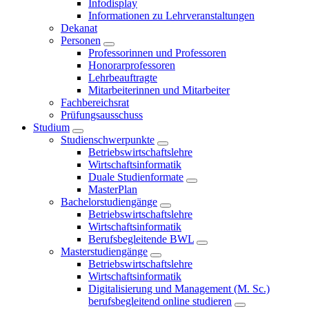
Infodisplay
Informationen zu Lehrveranstaltungen
Dekanat
Personen
Professorinnen und Professoren
Honorarprofessoren
Lehrbeauftragte
Mitarbeiterinnen und Mitarbeiter
Fachbereichsrat
Prüfungsausschuss
Studium
Studienschwerpunkte
Betriebswirtschaftslehre
Wirtschaftsinformatik
Duale Studienformate
MasterPlan
Bachelorstudiengänge
Betriebswirtschaftslehre
Wirtschaftsinformatik
Berufsbegleitende BWL
Masterstudiengänge
Betriebswirtschaftslehre
Wirtschaftsinformatik
Digitalisierung und Management (M. Sc.)
berufsbegleitend online studieren