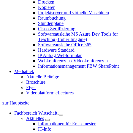
Drucken
Kopierer
Projektserver und virtuelle Maschinen
Raumbuchung
Stundenpläne
Cisco Zertifizierung
Softwareausleihe MS Azure Dev Tools for
Teaching (früher Imagine)
Softwareausleihe Office 365
Hardware Standard
IP Antrag Webformular
Webkonferenzen / Videokonferenzen
Informationsmanagement FBW SharePoint
Mediathek
Aktuelle Beiträge
Broschüre
Flyer
Videoplattform eLectures
zur Hauptseite
Fachbereich Wirtschaft
Aktuelles
Informationen für Erstsemester
IT-Info