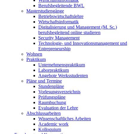
Wirtschaftsinformatik
Berufsbegleitende BWL
Masterstudiengänge
Betriebswirtschaftslehre
Wirtschaftsinformatik
Digitalisierung und Management (M. Sc.)
berufsbegleitend online studieren
Security Management
Technologie- und Innovationsmanagement und
Entrepreneurship
Wohnen
Praktikum
Unternehmenspraktikum
Laborpraktikum
Angebote Werksstudenten
Pläne und Termine
Stundenpläne
Vorlesungsverzeichnis
Prüfungspläne
Raumbuchung
Evaluation der Lehre
Abschlussarbeiten
Wissenschaftliches Arbeiten
Academic work
Kolloquium