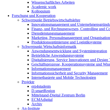
Wissenschaftliches Arbeiten
Academic work
Kolloquium
Forschung und Kooperation
Schwerpunkt Betriebswirtschaftslehre
Innovationsmanagement und Unternehmensgründ
Finanz- und Rechnungswesen, Controlling und C
Dienstleistungsmanagement
Marketing, Personalmanagement und Organisation
Produktionsoptimierung und Logistiksysteme
Schwerpunkt Wirtschaftsinformatik
Anwendungsentwicklung und Systemintegration
Betriebliche Anwendungssysteme
Digitalisierung, Service Innovationen und Design
Geschäftsprozesse, Kooperationssysteme und Wi
Informationsmanagement
Informationssicherheit und Security Management
Internetbasierte und Mobile Technologien
Projekte
erp4students
D.smartRegion
Mittelstand-Digital Zentrum Berlin
ECMAdigital
Archiv
An-Institute