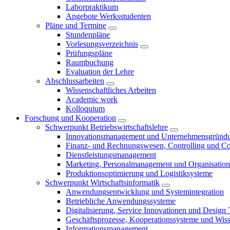
Laborpraktikum
Angebote Werksstudenten
Pläne und Termine
Stundenpläne
Vorlesungsverzeichnis
Prüfungspläne
Raumbuchung
Evaluation der Lehre
Abschlussarbeiten
Wissenschaftliches Arbeiten
Academic work
Kolloquium
Forschung und Kooperation
Schwerpunkt Betriebswirtschaftslehre
Innovationsmanagement und Unternehmensgründ
Finanz- und Rechnungswesen, Controlling und C
Dienstleistungsmanagement
Marketing, Personalmanagement und Organisation
Produktionsoptimierung und Logistiksysteme
Schwerpunkt Wirtschaftsinformatik
Anwendungsentwicklung und Systemintegration
Betriebliche Anwendungssysteme
Digitalisierung, Service Innovationen und Design
Geschäftsprozesse, Kooperationssysteme und Wi
Informationsmanagement