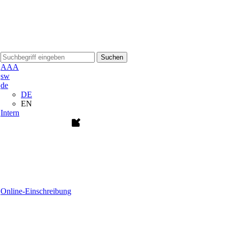
Suchen
A
A
A
sw
de
DE
EN
Intern
Online-Einschreibung