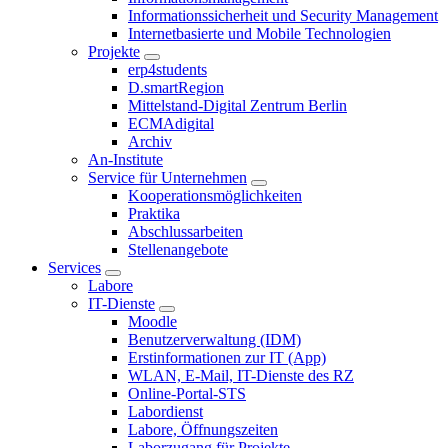
Informationssicherheit und Security Management
Internetbasierte und Mobile Technologien
Projekte
erp4students
D.smartRegion
Mittelstand-Digital Zentrum Berlin
ECMAdigital
Archiv
An-Institute
Service für Unternehmen
Kooperationsmöglichkeiten
Praktika
Abschlussarbeiten
Stellenangebote
Services
Labore
IT-Dienste
Moodle
Benutzerverwaltung (IDM)
Erstinformationen zur IT (App)
WLAN, E-Mail, IT-Dienste des RZ
Online-Portal-STS
Labordienst
Labore, Öffnungszeiten
Laborzugang für Projekte