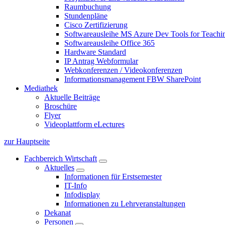
Raumbuchung
Stundenpläne
Cisco Zertifizierung
Softwareausleihe MS Azure Dev Tools for Teachin
Softwareausleihe Office 365
Hardware Standard
IP Antrag Webformular
Webkonferenzen / Videokonferenzen
Informationsmanagement FBW SharePoint
Mediathek
Aktuelle Beiträge
Broschüre
Flyer
Videoplattform eLectures
zur Hauptseite
Fachbereich Wirtschaft
Aktuelles
Informationen für Erstsemester
IT-Info
Infodisplay
Informationen zu Lehrveranstaltungen
Dekanat
Personen