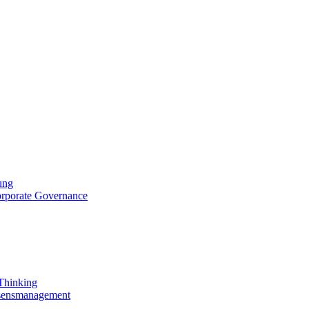
ung
orporate Governance
 Thinking
ssensmanagement