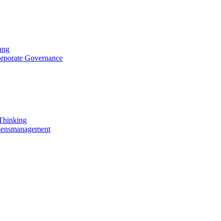
ung
orporate Governance
 Thinking
ssensmanagement