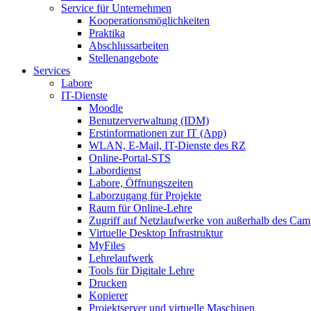
Service für Unternehmen
Kooperationsmöglichkeiten
Praktika
Abschlussarbeiten
Stellenangebote
Services
Labore
IT-Dienste
Moodle
Benutzerverwaltung (IDM)
Erstinformationen zur IT (App)
WLAN, E-Mail, IT-Dienste des RZ
Online-Portal-STS
Labordienst
Labore, Öffnungszeiten
Laborzugang für Projekte
Raum für Online-Lehre
Zugriff auf Netzlaufwerke von außerhalb des Ca
Virtuelle Desktop Infrastruktur
MyFiles
Lehrelaufwerk
Tools für Digitale Lehre
Drucken
Kopierer
Projektserver und virtuelle Maschinen