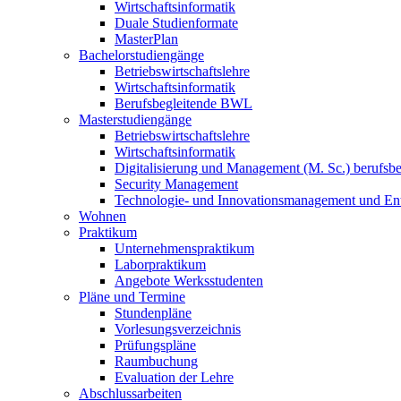
Wirtschaftsinformatik
Duale Studienformate
MasterPlan
Bachelorstudiengänge
Betriebswirtschaftslehre
Wirtschaftsinformatik
Berufsbegleitende BWL
Masterstudiengänge
Betriebswirtschaftslehre
Wirtschaftsinformatik
Digitalisierung und Management (M. Sc.) berufsbeg
Security Management
Technologie- und Innovationsmanagement und Ent
Wohnen
Praktikum
Unternehmenspraktikum
Laborpraktikum
Angebote Werksstudenten
Pläne und Termine
Stundenpläne
Vorlesungsverzeichnis
Prüfungspläne
Raumbuchung
Evaluation der Lehre
Abschlussarbeiten