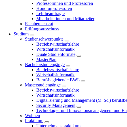
Professorinnen und Professoren
Honorarprofessoren
Lehrbeauftragte
Mitarbeiterinnen und Mitarbeiter
Fachbereichsrat
Prüfungsausschuss
Studium
Studienschwerpunkte
Betriebswirtschaftslehre
Wirtschaftsinformatik
Duale Studienformate
MasterPlan
Bachelorstudiengänge
Betriebswirtschaftslehre
Wirtschaftsinformatik
Berufsbegleitende BWL
Masterstudiengänge
Betriebswirtschaftslehre
Wirtschaftsinformatik
Digitalisierung und Management (M. Sc.) berufsbeg
Security Management
Technologie- und Innovationsmanagement und Ent
Wohnen
Praktikum
Unternehmenspraktikum