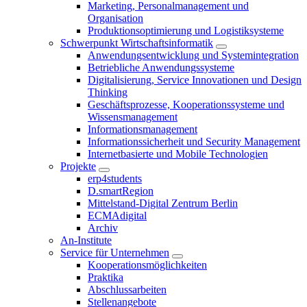
Marketing, Personalmanagement und
Organisation
Produktionsoptimierung und Logistiksysteme
Schwerpunkt Wirtschaftsinformatik
Anwendungsentwicklung und Systemintegration
Betriebliche Anwendungssysteme
Digitalisierung, Service Innovationen und Design
Thinking
Geschäftsprozesse, Kooperationssysteme und
Wissensmanagement
Informationsmanagement
Informationssicherheit und Security Management
Internetbasierte und Mobile Technologien
Projekte
erp4students
D.smartRegion
Mittelstand-Digital Zentrum Berlin
ECMAdigital
Archiv
An-Institute
Service für Unternehmen
Kooperationsmöglichkeiten
Praktika
Abschlussarbeiten
Stellenangebote