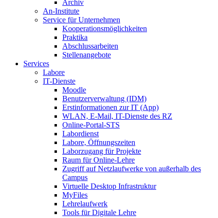
Archiv
An-Institute
Service für Unternehmen
Kooperationsmöglichkeiten
Praktika
Abschlussarbeiten
Stellenangebote
Services
Labore
IT-Dienste
Moodle
Benutzerverwaltung (IDM)
Erstinformationen zur IT (App)
WLAN, E-Mail, IT-Dienste des RZ
Online-Portal-STS
Labordienst
Labore, Öffnungszeiten
Laborzugang für Projekte
Raum für Online-Lehre
Zugriff auf Netzlaufwerke von außerhalb des
Campus
Virtuelle Desktop Infrastruktur
MyFiles
Lehrelaufwerk
Tools für Digitale Lehre