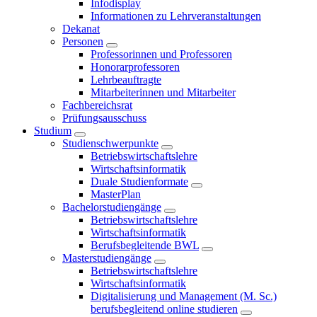
Infodisplay
Informationen zu Lehrveranstaltungen
Dekanat
Personen
Professorinnen und Professoren
Honorarprofessoren
Lehrbeauftragte
Mitarbeiterinnen und Mitarbeiter
Fachbereichsrat
Prüfungsausschuss
Studium
Studienschwerpunkte
Betriebswirtschaftslehre
Wirtschaftsinformatik
Duale Studienformate
MasterPlan
Bachelorstudiengänge
Betriebswirtschaftslehre
Wirtschaftsinformatik
Berufsbegleitende BWL
Masterstudiengänge
Betriebswirtschaftslehre
Wirtschaftsinformatik
Digitalisierung und Management (M. Sc.)
berufsbegleitend online studieren