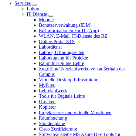
Services
Labore
IT-Dienste
Moodle
Benutzerverwaltung (IDM)
Erstinformationen zur IT (App)
WLAN, E-Mail, IT-Dienste des RZ
Online-Portal-STS
Labordienst
Labore, Öffnungszeiten
Laborzugang für Projekte
Raum für Online-Lehre
Zugriff auf Netzlaufwerke von außerhalb des
Campus
Virtuelle Desktop Infrastruktur
MyFiles
Lehrelaufwerk
Tools für Digitale Lehre
Drucken
Kopierer
Projektserver und virtuelle Maschinen
Raumbuchung
Stundenpläne
Cisco Zertifizierung
Softwareausleihe MS Azure Dev Tools for