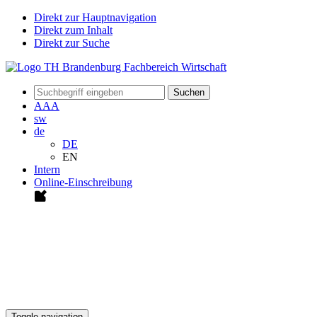
Direkt zur Hauptnavigation
Direkt zum Inhalt
Direkt zur Suche
Suchen
A
A
A
sw
de
DE
EN
Intern
Online-Einschreibung
Toggle navigation