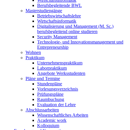
Wirtschaftsinformatik
Berufsbegleitende BWL
Masterstudiengänge
Betriebswirtschaftslehre
Wirtschaftsinformatik
Digitalisierung und Management (M. Sc.)
berufsbegleitend online studieren
Security Management
Technologie- und Innovationsmanagement und
Entrepreneurship
Wohnen
Praktikum
Unternehmenspraktikum
Laborpraktikum
Angebote Werksstudenten
Pläne und Termine
Stundenpläne
Vorlesungsverzeichnis
Prüfungspläne
Raumbuchung
Evaluation der Lehre
Abschlussarbeiten
Wissenschaftliches Arbeiten
Academic work
Kolloquium