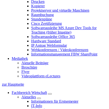
Drucken
Kopierer
Projektserver und virtuelle Maschinen
Raumbuchung
Stundenpläne
Cisco Zertifizierung
Softwareausleihe MS Azure Dev Tools for
Teaching (früher Imagine)
Softwareausleihe Office 365
Hardware Standard
IP Antrag Webformular
Webkonferenzen / Videokonferenzen
Informationsmanagement FBW SharePoint
Mediathek
Aktuelle Beiträge
Broschüre
Flyer
Videoplattform eLectures
zur Hauptseite
Fachbereich Wirtschaft
Aktuelles
Informationen für Erstsemester
IT-Info