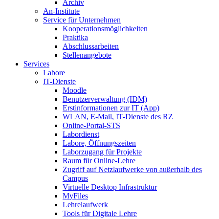
Archiv
An-Institute
Service für Unternehmen
Kooperationsmöglichkeiten
Praktika
Abschlussarbeiten
Stellenangebote
Services
Labore
IT-Dienste
Moodle
Benutzerverwaltung (IDM)
Erstinformationen zur IT (App)
WLAN, E-Mail, IT-Dienste des RZ
Online-Portal-STS
Labordienst
Labore, Öffnungszeiten
Laborzugang für Projekte
Raum für Online-Lehre
Zugriff auf Netzlaufwerke von außerhalb des
Campus
Virtuelle Desktop Infrastruktur
MyFiles
Lehrelaufwerk
Tools für Digitale Lehre