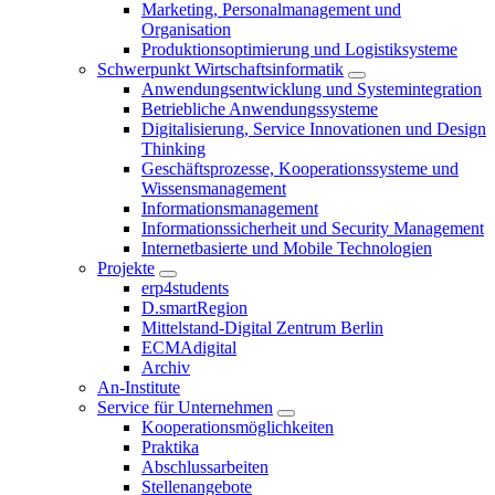
Marketing, Personalmanagement und
Organisation
Produktionsoptimierung und Logistiksysteme
Schwerpunkt Wirtschaftsinformatik
Anwendungsentwicklung und Systemintegration
Betriebliche Anwendungssysteme
Digitalisierung, Service Innovationen und Design
Thinking
Geschäftsprozesse, Kooperationssysteme und
Wissensmanagement
Informationsmanagement
Informationssicherheit und Security Management
Internetbasierte und Mobile Technologien
Projekte
erp4students
D.smartRegion
Mittelstand-Digital Zentrum Berlin
ECMAdigital
Archiv
An-Institute
Service für Unternehmen
Kooperationsmöglichkeiten
Praktika
Abschlussarbeiten
Stellenangebote