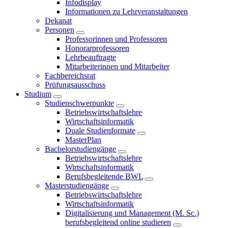
Infodisplay
Informationen zu Lehrveranstaltungen
Dekanat
Personen
Professorinnen und Professoren
Honorarprofessoren
Lehrbeauftragte
Mitarbeiterinnen und Mitarbeiter
Fachbereichsrat
Prüfungsausschuss
Studium
Studienschwerpunkte
Betriebswirtschaftslehre
Wirtschaftsinformatik
Duale Studienformate
MasterPlan
Bachelorstudiengänge
Betriebswirtschaftslehre
Wirtschaftsinformatik
Berufsbegleitende BWL
Masterstudiengänge
Betriebswirtschaftslehre
Wirtschaftsinformatik
Digitalisierung und Management (M. Sc.)
berufsbegleitend online studieren