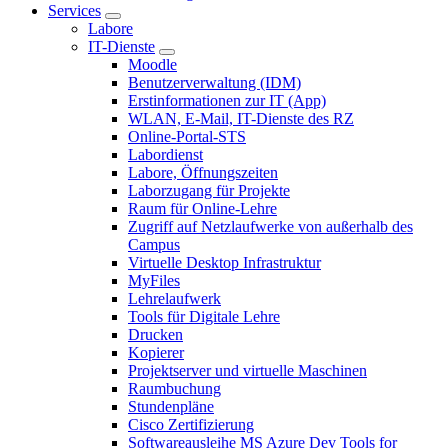
Services
Labore
IT-Dienste
Moodle
Benutzerverwaltung (IDM)
Erstinformationen zur IT (App)
WLAN, E-Mail, IT-Dienste des RZ
Online-Portal-STS
Labordienst
Labore, Öffnungszeiten
Laborzugang für Projekte
Raum für Online-Lehre
Zugriff auf Netzlaufwerke von außerhalb des
Campus
Virtuelle Desktop Infrastruktur
MyFiles
Lehrelaufwerk
Tools für Digitale Lehre
Drucken
Kopierer
Projektserver und virtuelle Maschinen
Raumbuchung
Stundenpläne
Cisco Zertifizierung
Softwareausleihe MS Azure Dev Tools for