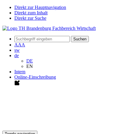
Direkt zur Hauptnavigation
Direkt zum Inhalt
Direkt zur Suche
Suchen
A
A
A
sw
de
DE
EN
Intern
Online-Einschreibung
Toggle navigation