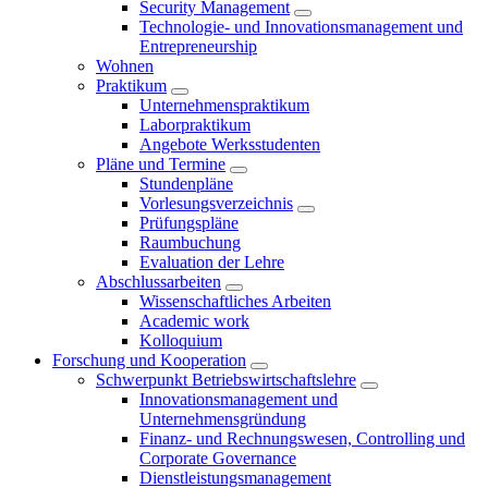
Security Management
Technologie- und Innovationsmanagement und
Entrepreneurship
Wohnen
Praktikum
Unternehmenspraktikum
Laborpraktikum
Angebote Werksstudenten
Pläne und Termine
Stundenpläne
Vorlesungsverzeichnis
Prüfungspläne
Raumbuchung
Evaluation der Lehre
Abschlussarbeiten
Wissenschaftliches Arbeiten
Academic work
Kolloquium
Forschung und Kooperation
Schwerpunkt Betriebswirtschaftslehre
Innovationsmanagement und
Unternehmensgründung
Finanz- und Rechnungswesen, Controlling und
Corporate Governance
Dienstleistungsmanagement