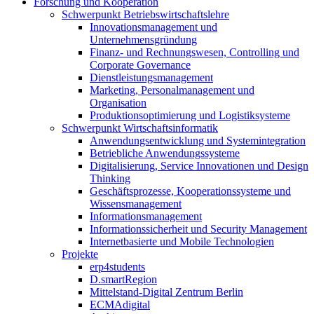
Forschung und Kooperation
Schwerpunkt Betriebswirtschaftslehre
Innovationsmanagement und
Unternehmensgründung
Finanz- und Rechnungswesen, Controlling und
Corporate Governance
Dienstleistungsmanagement
Marketing, Personalmanagement und
Organisation
Produktionsoptimierung und Logistiksysteme
Schwerpunkt Wirtschaftsinformatik
Anwendungsentwicklung und Systemintegration
Betriebliche Anwendungssysteme
Digitalisierung, Service Innovationen und Design
Thinking
Geschäftsprozesse, Kooperationssysteme und
Wissensmanagement
Informationsmanagement
Informationssicherheit und Security Management
Internetbasierte und Mobile Technologien
Projekte
erp4students
D.smartRegion
Mittelstand-Digital Zentrum Berlin
ECMAdigital