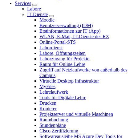
Services
Labore
IT-Dienste
Moodle
Benutzerverwaltung (IDM)
Erstinformationen zur IT (App)
WLAN, E-Mail, IT-Dienste des RZ
Online-Portal-STS
Labordienst
Labore, Öffnungszeiten
Laborzugang für Projekte
Raum für Online-Lehre
Zugriff auf Netzlaufwerke von außerhalb des
Campus
Virtuelle Desktop Infrastruktur
MyFiles
Lehrelaufwerk
Tools für Digitale Lehre
Drucken
Kopierer
Projektserver und virtuelle Maschinen
Raumbuchung
Stundenpläne
Cisco Zertifizierung
Softwareausleihe MS Azure Dev Tools for