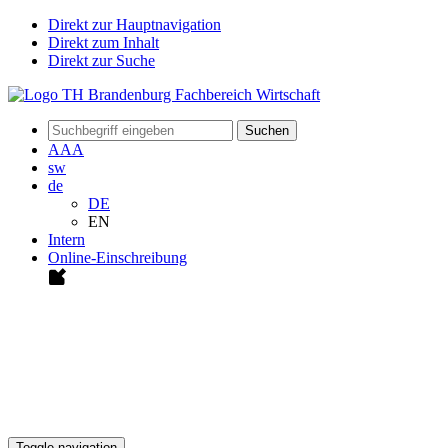
Direkt zur Hauptnavigation
Direkt zum Inhalt
Direkt zur Suche
Suchen
A
A
A
sw
de
DE
EN
Intern
Online-Einschreibung
Toggle navigation