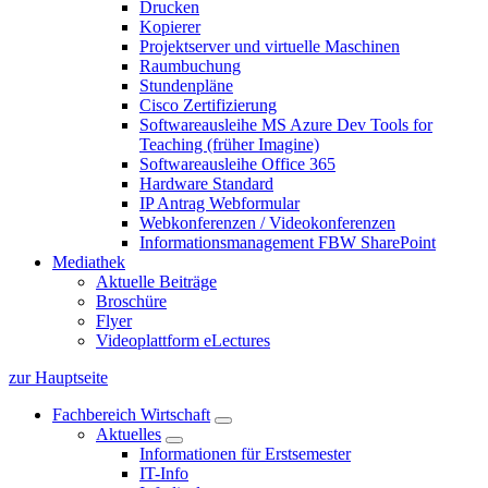
Drucken
Kopierer
Projektserver und virtuelle Maschinen
Raumbuchung
Stundenpläne
Cisco Zertifizierung
Softwareausleihe MS Azure Dev Tools for
Teaching (früher Imagine)
Softwareausleihe Office 365
Hardware Standard
IP Antrag Webformular
Webkonferenzen / Videokonferenzen
Informationsmanagement FBW SharePoint
Mediathek
Aktuelle Beiträge
Broschüre
Flyer
Videoplattform eLectures
zur Hauptseite
Fachbereich Wirtschaft
Aktuelles
Informationen für Erstsemester
IT-Info