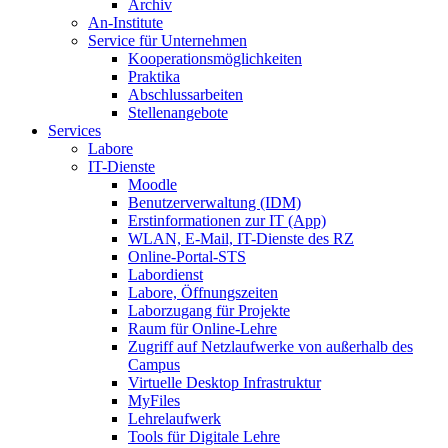
Archiv
An-Institute
Service für Unternehmen
Kooperationsmöglichkeiten
Praktika
Abschlussarbeiten
Stellenangebote
Services
Labore
IT-Dienste
Moodle
Benutzerverwaltung (IDM)
Erstinformationen zur IT (App)
WLAN, E-Mail, IT-Dienste des RZ
Online-Portal-STS
Labordienst
Labore, Öffnungszeiten
Laborzugang für Projekte
Raum für Online-Lehre
Zugriff auf Netzlaufwerke von außerhalb des
Campus
Virtuelle Desktop Infrastruktur
MyFiles
Lehrelaufwerk
Tools für Digitale Lehre