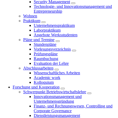
Security Management
Technologie- und Innovationsmanagement und
Entrepreneurship
Wohnen
Praktikum
Unternehmenspraktikum
Laborpraktikum
Angebote Werksstudenten
Pläne und Termine
Stundenpläne
Vorlesungsverzeichnis
Prüfungspläne
Raumbuchung
Evaluation der Lehre
Abschlussarbeiten
Wissenschaftliches Arbeiten
Academic work
Kolloquium
Forschung und Kooperation
Schwerpunkt Betriebswirtschaftslehre
Innovationsmanagement und
Unternehmensgründung
Finanz- und Rechnungswesen, Controlling und
Corporate Governance
Dienstleistungsmanagement