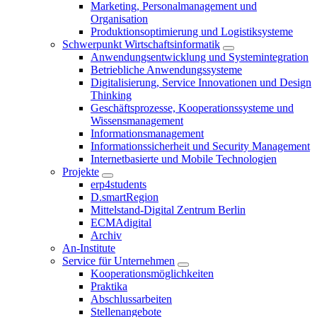
Marketing, Personalmanagement und
Organisation
Produktionsoptimierung und Logistiksysteme
Schwerpunkt Wirtschaftsinformatik
Anwendungsentwicklung und Systemintegration
Betriebliche Anwendungssysteme
Digitalisierung, Service Innovationen und Design
Thinking
Geschäftsprozesse, Kooperationssysteme und
Wissensmanagement
Informationsmanagement
Informationssicherheit und Security Management
Internetbasierte und Mobile Technologien
Projekte
erp4students
D.smartRegion
Mittelstand-Digital Zentrum Berlin
ECMAdigital
Archiv
An-Institute
Service für Unternehmen
Kooperationsmöglichkeiten
Praktika
Abschlussarbeiten
Stellenangebote