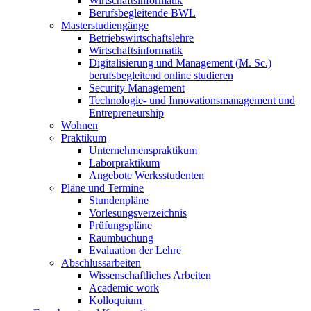
Wirtschaftsinformatik
Berufsbegleitende BWL
Masterstudiengänge
Betriebswirtschaftslehre
Wirtschaftsinformatik
Digitalisierung und Management (M. Sc.)
berufsbegleitend online studieren
Security Management
Technologie- und Innovationsmanagement und
Entrepreneurship
Wohnen
Praktikum
Unternehmenspraktikum
Laborpraktikum
Angebote Werksstudenten
Pläne und Termine
Stundenpläne
Vorlesungsverzeichnis
Prüfungspläne
Raumbuchung
Evaluation der Lehre
Abschlussarbeiten
Wissenschaftliches Arbeiten
Academic work
Kolloquium