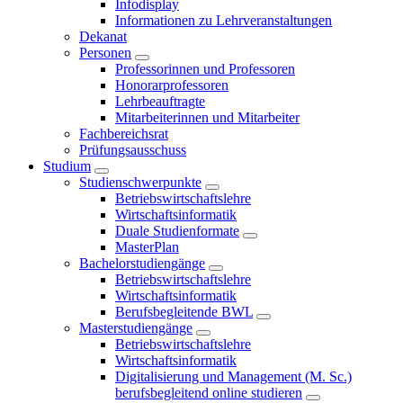
Infodisplay
Informationen zu Lehrveranstaltungen
Dekanat
Personen
Professorinnen und Professoren
Honorarprofessoren
Lehrbeauftragte
Mitarbeiterinnen und Mitarbeiter
Fachbereichsrat
Prüfungsausschuss
Studium
Studienschwerpunkte
Betriebswirtschaftslehre
Wirtschaftsinformatik
Duale Studienformate
MasterPlan
Bachelorstudiengänge
Betriebswirtschaftslehre
Wirtschaftsinformatik
Berufsbegleitende BWL
Masterstudiengänge
Betriebswirtschaftslehre
Wirtschaftsinformatik
Digitalisierung und Management (M. Sc.)
berufsbegleitend online studieren