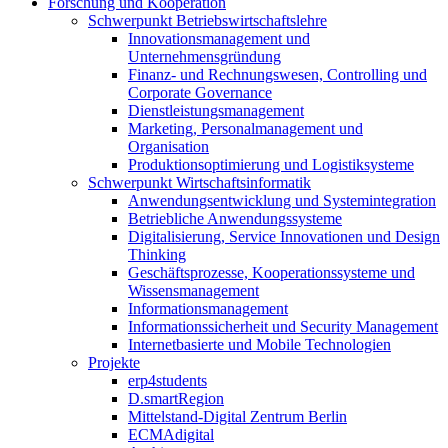
Forschung und Kooperation
Schwerpunkt Betriebswirtschaftslehre
Innovationsmanagement und
Unternehmensgründung
Finanz- und Rechnungswesen, Controlling und
Corporate Governance
Dienstleistungsmanagement
Marketing, Personalmanagement und
Organisation
Produktionsoptimierung und Logistiksysteme
Schwerpunkt Wirtschaftsinformatik
Anwendungsentwicklung und Systemintegration
Betriebliche Anwendungssysteme
Digitalisierung, Service Innovationen und Design
Thinking
Geschäftsprozesse, Kooperationssysteme und
Wissensmanagement
Informationsmanagement
Informationssicherheit und Security Management
Internetbasierte und Mobile Technologien
Projekte
erp4students
D.smartRegion
Mittelstand-Digital Zentrum Berlin
ECMAdigital