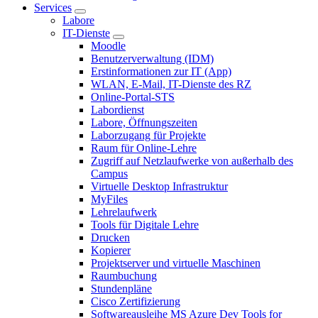
Services
Labore
IT-Dienste
Moodle
Benutzerverwaltung (IDM)
Erstinformationen zur IT (App)
WLAN, E-Mail, IT-Dienste des RZ
Online-Portal-STS
Labordienst
Labore, Öffnungszeiten
Laborzugang für Projekte
Raum für Online-Lehre
Zugriff auf Netzlaufwerke von außerhalb des
Campus
Virtuelle Desktop Infrastruktur
MyFiles
Lehrelaufwerk
Tools für Digitale Lehre
Drucken
Kopierer
Projektserver und virtuelle Maschinen
Raumbuchung
Stundenpläne
Cisco Zertifizierung
Softwareausleihe MS Azure Dev Tools for