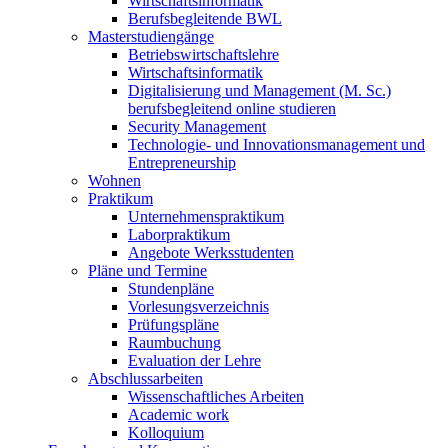
Wirtschaftsinformatik
Berufsbegleitende BWL
Masterstudiengänge
Betriebswirtschaftslehre
Wirtschaftsinformatik
Digitalisierung und Management (M. Sc.)
berufsbegleitend online studieren
Security Management
Technologie- und Innovationsmanagement und
Entrepreneurship
Wohnen
Praktikum
Unternehmenspraktikum
Laborpraktikum
Angebote Werksstudenten
Pläne und Termine
Stundenpläne
Vorlesungsverzeichnis
Prüfungspläne
Raumbuchung
Evaluation der Lehre
Abschlussarbeiten
Wissenschaftliches Arbeiten
Academic work
Kolloquium