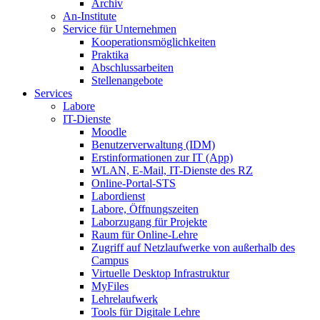
Archiv
An-Institute
Service für Unternehmen
Kooperationsmöglichkeiten
Praktika
Abschlussarbeiten
Stellenangebote
Services
Labore
IT-Dienste
Moodle
Benutzerverwaltung (IDM)
Erstinformationen zur IT (App)
WLAN, E-Mail, IT-Dienste des RZ
Online-Portal-STS
Labordienst
Labore, Öffnungszeiten
Laborzugang für Projekte
Raum für Online-Lehre
Zugriff auf Netzlaufwerke von außerhalb des
Campus
Virtuelle Desktop Infrastruktur
MyFiles
Lehrelaufwerk
Tools für Digitale Lehre