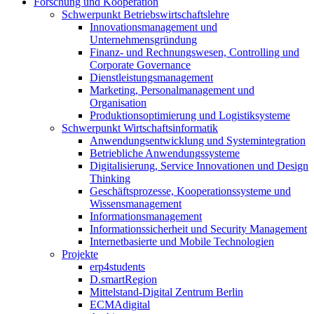
Forschung und Kooperation
Schwerpunkt Betriebswirtschaftslehre
Innovationsmanagement und
Unternehmensgründung
Finanz- und Rechnungswesen, Controlling und
Corporate Governance
Dienstleistungsmanagement
Marketing, Personalmanagement und
Organisation
Produktionsoptimierung und Logistiksysteme
Schwerpunkt Wirtschaftsinformatik
Anwendungsentwicklung und Systemintegration
Betriebliche Anwendungssysteme
Digitalisierung, Service Innovationen und Design
Thinking
Geschäftsprozesse, Kooperationssysteme und
Wissensmanagement
Informationsmanagement
Informationssicherheit und Security Management
Internetbasierte und Mobile Technologien
Projekte
erp4students
D.smartRegion
Mittelstand-Digital Zentrum Berlin
ECMAdigital