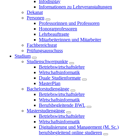
Infodisplay
Informationen zu Lehrveranstaltungen
Dekanat
Personen
Professorinnen und Professoren
Honorarprofessoren
Lehrbeauftragte
Mitarbeiterinnen und Mitarbeiter
Fachbereichsrat
Prüfungsausschuss
Studium
Studienschwerpunkte
Betriebswirtschaftslehre
Wirtschaftsinformatik
Duale Studienformate
MasterPlan
Bachelorstudiengänge
Betriebswirtschaftslehre
Wirtschaftsinformatik
Berufsbegleitende BWL
Masterstudiengänge
Betriebswirtschaftslehre
Wirtschaftsinformatik
Digitalisierung und Management (M. Sc.)
berufsbegleitend online studieren