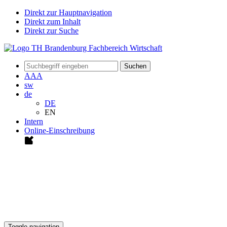
Direkt zur Hauptnavigation
Direkt zum Inhalt
Direkt zur Suche
Suchen
A
A
A
sw
de
DE
EN
Intern
Online-Einschreibung
Toggle navigation