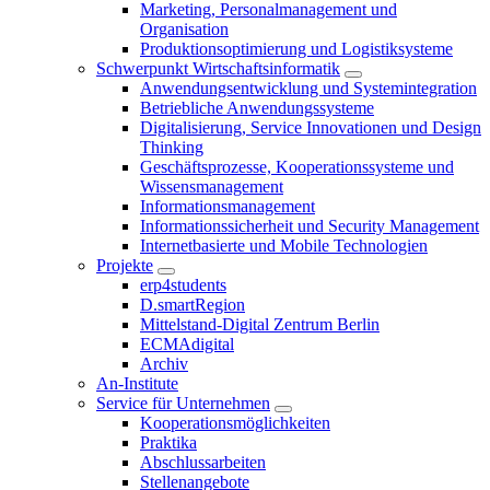
Marketing, Personalmanagement und
Organisation
Produktionsoptimierung und Logistiksysteme
Schwerpunkt Wirtschaftsinformatik
Anwendungsentwicklung und Systemintegration
Betriebliche Anwendungssysteme
Digitalisierung, Service Innovationen und Design
Thinking
Geschäftsprozesse, Kooperationssysteme und
Wissensmanagement
Informationsmanagement
Informationssicherheit und Security Management
Internetbasierte und Mobile Technologien
Projekte
erp4students
D.smartRegion
Mittelstand-Digital Zentrum Berlin
ECMAdigital
Archiv
An-Institute
Service für Unternehmen
Kooperationsmöglichkeiten
Praktika
Abschlussarbeiten
Stellenangebote