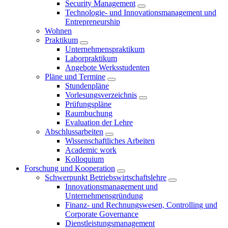
Security Management
Technologie- und Innovationsmanagement und
Entrepreneurship
Wohnen
Praktikum
Unternehmenspraktikum
Laborpraktikum
Angebote Werksstudenten
Pläne und Termine
Stundenpläne
Vorlesungsverzeichnis
Prüfungspläne
Raumbuchung
Evaluation der Lehre
Abschlussarbeiten
Wissenschaftliches Arbeiten
Academic work
Kolloquium
Forschung und Kooperation
Schwerpunkt Betriebswirtschaftslehre
Innovationsmanagement und
Unternehmensgründung
Finanz- und Rechnungswesen, Controlling und
Corporate Governance
Dienstleistungsmanagement