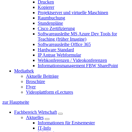
Drucken
Kopierer
Projektserver und virtuelle Maschinen
Raumbuchung
Stundenpläne
Cisco Zertifizierung
Softwareausleihe MS Azure Dev Tools for
Teaching (früher Imagine)
Softwareausleihe Office 365
Hardware Standard
IP Antrag Webformular
Webkonferenzen / Videokonferenzen
Informationsmanagement FBW SharePoint
Mediathek
Aktuelle Beiträge
Broschüre
Flyer
Videoplattform eLectures
zur Hauptseite
Fachbereich Wirtschaft
Aktuelles
Informationen für Erstsemester
IT-Info